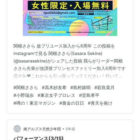
関根ささら 放プリユース加入から6周年 この投稿を
Instagramで見る 関根ささら(Sasara Sekine)
(@sasarasekine)がシェアした投稿 我らがリーダー関根
ささら先輩が放課後プリンセスファミリー加入6周年です
👏🎉🥳❤️これからも引っ張ってってください！付いてき
ます先輩っ🙌👍 pic.twitter.com/tUEgSZlaCz— 小日向な
#
関根ささら
#
高木紗友希
#
島村嬉唄
#
彩良菜月
なせ☆放課後プリンセス (@nanase_kohinata) April 4,
#
小野瑞歩
#
東京女子プロレス
#
堂島孝平
2021 ユースの時、どんな事があってもささらさんのよう
#
噂の！東京マガジン
#
黄金の日日
#
青天を衝け
な明るくて真っ直ぐなお手本になる方がいて下さったか
ら立ち止まらず頑張れました😖！6周年おめでとうご…
•
南アルプス天然少年団
5年前
パフォーマンス(3/15)