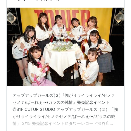
アップアップガールズ(２)『強がりライライライ/セメテ
セメテ/ぱーれぇ〜/ガラスの純情』発売記念イベント
@B1F CUTUP STUDIO アップアップガールズ（２）「強
がりライライライ/セメテセメテ/ぱーれぇ〜/ガラスの純
情」 3/15 発売記念イベント＠タワーレコード渋谷店
CUTUP STUDIO ライブの夢が見れそうな予感😪おやす