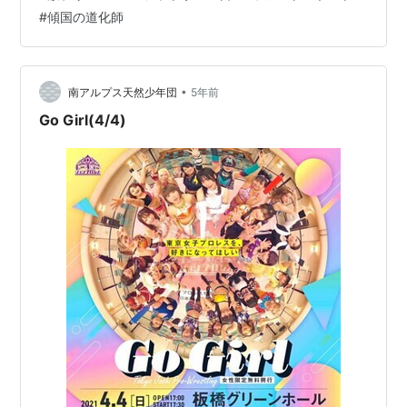
2021 ■アップアップガールズ(２) OUT D…
#
傾国の道化師
•
南アルプス天然少年団
5年前
Go Girl(4/4)