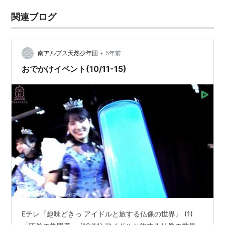
関連ブログ
•
南アルプス天然少年団
5年前
おでかけイベント(10/11-15)
Eテレ『趣味どきっ アイドルと旅する仏像の世界』 (1)