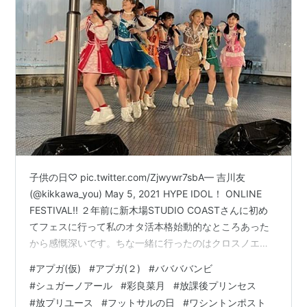
子供の日♡ pic.twitter.com/Zjwywr7sbA— 吉川友
(@kikkawa_you) May 5, 2021 HYPE IDOL！ ONLINE
FESTIVAL!! ２年前に新木場STUDIO COASTさんに初め
てフェスに行って私のオタ活本格始動的なところあった
から感慨深いです。ちな一緒に行ったのはクロスノエシ
スのLAKEちゃん✌︎✌︎✌︎#アプガ#晴れろ野外！
#
アプガ(仮)
#
アプガ(２)
#
ババババンビ
pic.twitter.com/XuN4touwZl— 工藤 菫 アップアップガ
#
シュガーノアール
#
彩良菜月
#
放課後プリンセス
ールズ（仮）新メンバー (@uug_new_sumire) April 16,
#
放プリユース
#
フットサルの日
#
ワシントンポスト