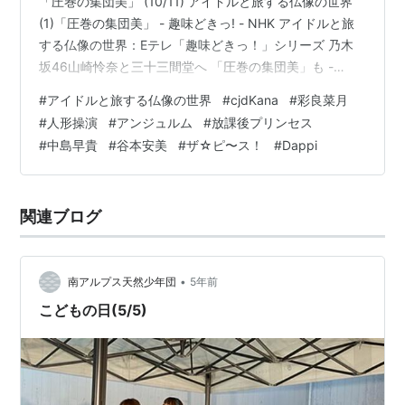
「圧巻の集団美」 (10/11) アイドルと旅する仏像の世界
(1)「圧巻の集団美」 - 趣味どきっ! - NHK アイドルと旅
する仏像の世界：Eテレ「趣味どきっ！」シリーズ 乃木
坂46山崎怜奈と三十三間堂へ 「圧巻の集団美」も -
MANTANWEB（まんたんウェブ） 本日10月11日
#
アイドルと旅する仏像の世界
#
cjdKana
#
彩良菜月
(月)21:30〜、NHK「趣味どきっ！アイドルと旅する仏像
#
人形操演
#
アンジュルム
#
放課後プリンセス
の世界」に #山崎怜奈 が出演いたします！⛩🪨京都・三
#
中島早貴
#
谷本安美
#
ザ☆ピ〜ス！
#
Dappi
十三間堂の千体千手観音の前では自然と背筋が伸びてし
まうほど圧巻でした…！😳皆さまぜひご覧ください！#ア
イドルと旅する仏像の世界#乃木坂46ht…
関連ブログ
•
南アルプス天然少年団
5年前
こどもの日(5/5)