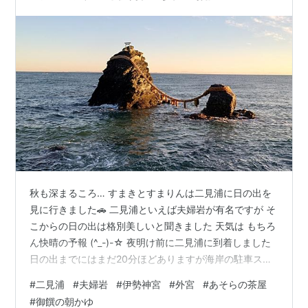
秋も深まるころ… すまきとすまりんは二見浦に日の出を
見に行きました🚗 二見浦といえば夫婦岩が有名ですが そ
こからの日の出は格別美しいと聞きました 天気は もちろ
ん快晴の予報 (^_-)-☆ 夜明け前に二見浦に到着しました
日の出までにはまだ20分ほどありますが海岸の駐車スペ
ースは車で混雑していました 邪魔にならないように車を
#
二見浦
#
夫婦岩
#
伊勢神宮
#
外宮
#
あそらの茶屋
とめ 寒くて暗い海岸沿いを歩きました🐾🐾 なんとなく
#
御饌の朝かゆ