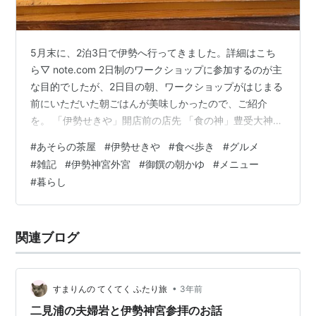
5月末に、2泊3日で伊勢へ行ってきました。詳細はこち
ら▽ note.com 2日制のワークショップに参加するのが主
な目的でしたが、2日目の朝、ワークショップがはじまる
前にいただいた朝ごはんが美味しかったので、ご紹介
を。 「伊勢せきや」開店前の店先 「食の神」豊受大神を
祀る伊勢神宮外宮の表参道にある「伊勢せきや」の2階に
#
あそらの茶屋
#
伊勢せきや
#
食べ歩き
#
グルメ
ある「あそらの茶屋」。早朝から行列ができる人気店で
#
雑記
#
伊勢神宮外宮
#
御饌の朝かゆ
#
メニュー
す。 asoranochaya.com お目当ては「御饌の朝かゆ」。
#
暮らし
御饌（みけ）とは、神様へのお供物、尊い食べ物という
意味だそうです。 朝のおしながきはこちら▽ 「どれにし
ようかな、てんのかみさまのいうとおり」と唱えそうに
関連ブログ
なりなが…
•
すまりんの てくてく ふたり旅
3年前
二見浦の夫婦岩と伊勢神宮参拝のお話