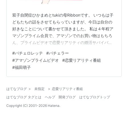
双子自閉症ひかまめとtukiの母Ribbonです。 いつもは子
どもたちの話をさせてもらっていますが、今日は自分の
好きなことについて書かせて頂きました。 私は４年程ア
マゾンプライム会員で、アマゾンでのお買い物はもちろ
ん、プライムビデオで恋愛リアリティの婚活サバイバル
番組が大好きで、ハマりました。 今日はこの番組につい
#
バチェロレッテ
#
バチェラー
て興味をお持ちの方や、ご存知でなかった方にも、どん
#
アマゾンプライムビデオ
#
恋愛リアリティ番組
なところがおもしろくて、何が見えてくるのか、その魅
#
福田萌子
力を伝えさせて頂きます。 バチャラージャパンとは
2017年から毎年全３回行われたバチャラーとは、主人公
である独身男性が自分が理想とする結婚したい女性を見
はてなブログ
>
未指定
>
恋愛リアリティ番組
つけるため、デートを重ねて真実…
はてなブログ タグとは
ヘルプ
開発ブログ
はてなブログトップ
Copyright (C) 2001-
2026
Hatena.