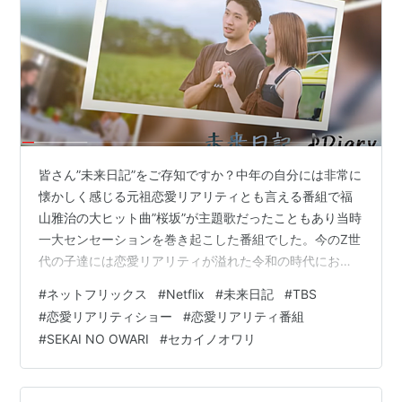
皆さん”未来日記”をご存知ですか？中年の自分には非常に
懐かしく感じる元祖恋愛リアリティとも言える番組で福
山雅治の大ヒット曲”桜坂”が主題歌だったこともあり当時
一大センセーションを巻き起こした番組でした。今のZ世
代の子達には恋愛リアリティが溢れた令和の時代におい
てこの古びた恋愛リアリティショーはどのように映るの
#
ネットフリックス
#
Netflix
#
未来日記
#
TBS
か気になるところではありますが、元祖未来日記を知る
#
恋愛リアリティショー
#
恋愛リアリティ番組
自分にとっては非常に再現度が高く知れでいてキレイに
#
SEKAI NO OWARI
#
セカイノオワリ
再構築された今回のNetflix版未来日記は登場する二人の
素敵さも相まって非常にオススメできるコンテンツにな
ったと感じています。2021年12月27日現在まだ完結はし