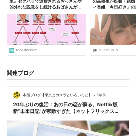
里』セクハラで追放されるおっさんや
の高校生が妊娠・結婚
的外れな説教をし続けるおばさんが普
ィ番組「今日好き」の舞
通にいて、若者にはないドロドロな面
オンライン
白さで人気を博している
togetter.com
bunshun.jp
関連ブログ
•
本能ブログ【東京とカメラといろいろと】
5年前
20年ぶりの復活！あの日の恋が蘇る。Netflix版
新”未来日記”が素敵すぎた【ネットフリックス】
【恋愛リアリティ】