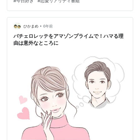
#
今日好き
#
恋愛リアリティ番組
涙出ちゃうくらい好きになっちゃんだ？信じられな
い・・・ と毎回思ってみている「今日好き」という番
組。 いちいち感情に揺さぶられて大変な思いしている様
•
子を 私はどこかで見下しているのだろう。 冷静でいた
ひかまめ
6年前
い。
バチェロレッテをアマゾンプライムで！ハマる理
由は意外なところに