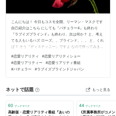
こんにちは！ 今日もコスモ全開、リーマン・マスクです
自己紹介はこちら にしても『バチェラー4』も終わり
『ラブイズブラインド』も終わり、次は何か？ と、考え
てる人もいるハズ ローズ。。ブラインド。。。 と、くれ
ば？ そう『ディスティニー』ですよ なので作ってみまし
た w その名も『R.P.S.D.メアリー』 コンセプトは『運
#
恋愛リアリティ
#
恋愛リアリティショー
命』の相手は『運』でつかみ取れ！ です こういうの考え
#
恋愛リアリティー
#
恋愛リアリティ番組
てみるのも面白いですし、もしガチできたらマジで笑え
#
バチェラー
#
ラブイズブラインドジャパン
るじゃないですか w何より『もしも』を考えるのは楽し
いので じゃ、さっそくいってみましょ 1・『R.P.S.D.メア
リー』は、じゃんけんで勝ち残る婚活 A・『R.P.S.…
ネットで話題
もっと見る
60
44
ブックマーク
ブックマーク
高齢版・恋愛リアリティ番組『あいの
《所属事務所がコメント