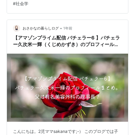
#
社会学
て、僕もひょんなことからここ半年ぐらい追っかけてい
ます。最近アニメより観てるかもしれない。アニメ筋の
劣化が情けない。 昨年の夏休み編から、つい最近終わっ
た卒業編まで観てきました。 何シリーズか経験すると傾
•
おさかなの暮らしログ
1年前
向もなんとなく見えてくるの…
【アマゾンプライム配信 バチェラー6 】バチェラ
ー久次米一輝（くじめかずき）のプロフィールま
とめ。父は有名美容外科の創業者？
こんにちは。2児ママsakanaです;-） このブログでは子