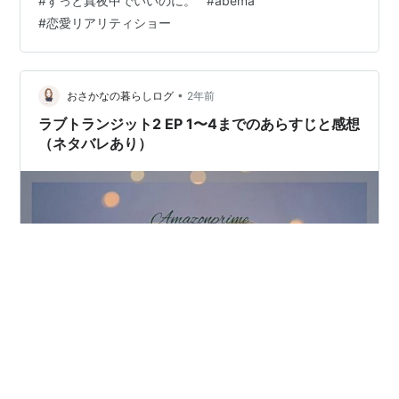
#
ずっと真夜中でいいのに。
#
abema
れだ！（※非公式） 『Esperanza/西野カナ』 『ライラッ
#
恋愛リアリティショー
ク/Mrs. GREEN APPLE』 『不法侵入/ずっと真夜中でい
いのに。』 『今日好き』、次の主題歌はこれだ！（※非
公式） ここからは、私的に『今日好き』にぴったりな曲
だな…
•
おさかなの暮らしログ
2年前
ラブトランジット2 EP 1〜4までのあらすじと感想
（ネタバレあり）