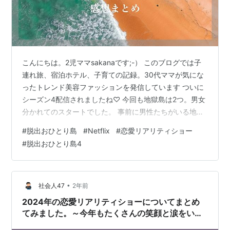
こんにちは。2児ママsakanaです;-） このブログでは子
連れ旅、宿泊ホテル、子育ての記録。30代ママが気にな
ったトレンド美容ファッションを発信しています ついに
シーズン4配信されましたね♡ 今回も地獄島は2つ。男女
分かれてのスタートでした。 事前に男性たちがいる地獄
島でゲームが行われ、1・2位だった男性が女性たちのい
#
脱出おひとり島
#
Netflix
#
恋愛リアリティショー
る地獄島へ行き天国島へ行くところから始まります。 こ
#
脱出おひとり島4
れからどんな展開になっていくのか楽しみです＾＾ 参加
者のプロフィールとSNSをまとめたよ ※感想は追記して
いきます 女性メンバー イ・シアン チョン・ユジン キ
ム・ミンソル キム・へジン パ・ジヨン キム・アリン 男
•
社会人47
2年前
性メンバー…
2024年の恋愛リアリティショーについてまとめ
てみました。～今年もたくさんの笑顔と涙をいた
だきました～