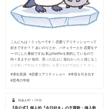
こんにちは！うっちーです！ 恋愛リアリティショーって
好きですか？？ あいのりとか、バチェラーとか 恋愛をテ
ーマにした番組ですね 私はNetflixを契約しているので
時々見ますが 毎回、思った以上に 面白かったと感じるこ
とが多いですね ただ面白いと思うだけではなくて そこか
ら自分へのメッセージを たくさん受け取ることができる
#
潜在意識
#
恋愛リアリティショー
#
本音を引き出す
ので 実はかなりオススメの 自分の本音を知る方法の１つ
#
思考の学校
なんです！
•
社会人47
2年前
【非公式】個人的『今日好き』の主題歌・挿入歌