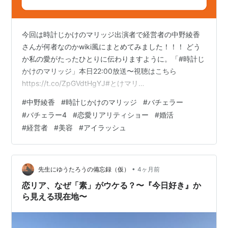
今回は時計じかけのマリッジ出演者で経営者の中野綾香
さんが何者なのかwiki風にまとめてみました！！！ どう
か私の愛がたったひとりに伝わりますように。「#時計じ
かけのマリッジ」本日22:00放送〜視聴はこちら
https://t.co/ZpGVdtHgYJ#とけマリ
pic.twitter.com/NuClyKPffO — 中野綾香
#
中野綾香
#
時計じかけのマリッジ
#
バチェラー
(@nakanoooayaka) 2026年4月28日 中野綾香さんの基
#
バチェラー4
#
恋愛リアリティショー
#
婚活
本プロフィール 生年月日 年齢 出身地 身長 中野綾香さん
#
経営者
#
美容
#
アイラッシュ
の経歴は？ アイラッシュ業界でキャリアを築く 株式会社
Mauiの代表としてサロン運営 サロン創業10周年の節目も
話題に 恋愛リアリティー番…
•
先生にゆうたろうの備忘録（仮）
4ヶ月前
恋リア、なぜ「素」がウケる？〜『今日好き』か
ら見える現在地〜