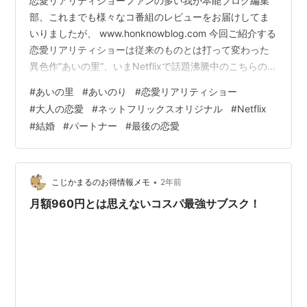
恋愛リアリティショーファンの多い我が本能ブログ編集
部、これまでも様々なコ番組のレビューをお届けしてま
いりましたが、 www.honknowblog.com 今回ご紹介する
恋愛リアリティショーは従来のものとは打って変わった
異色作”あいの里”、いまNetflixで話題沸騰中のこちらの作
品がなぜこんなに人気があるのか考察してみたいと思い
#
あいの里
#
あいのり
#
恋愛リアリティショー
ます。 あいの里 www.youtube.com 1999年にスタート
#
大人の恋愛
#
ネットフリックスオリジナル
#
Netflix
した恋愛バラエティ"あいのり”は、男女数人がラブワゴン
#
結婚
#
パートナー
#
最後の恋愛
と呼ばれるバスに乗って、世界各地を旅しながら、お互
いに恋愛をし、最終的にカップルが誕生することを目指
します番組。番組の特みどころは恋愛に加えて、…
•
こじかまるのお得情報メモ
2年前
月額960円とは思えないコスパ最強サブスク！