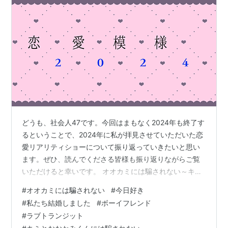
どうも、社会人47です。今回はまもなく2024年も終了す
るということで、2024年に私が拝見させていただいた恋
愛リアリティショーについて振り返っていきたいと思い
ます。ぜひ、読んでくださる皆様も振り返りながらご覧
いただけると幸いです。 オオカミには騙されない～キミ
とオオカミくんには騙されない～ 今日、好きになりまし
#
オオカミには騙されない
#
今日好き
た。 私たち、結婚しました。 Netflix『ボーイフレンド』
#
私たち結婚しました
#
ボーイフレンド
＆AmazonPrime『LOVE TRANSIT』 オオカミには騙さ
#
ラブトランジット
れない～キミとオオカミくんには騙されない～ 去年の大