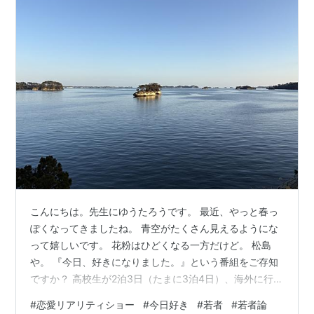
こんにちは。先生にゆうたろうです。 最近、やっと春っ
ぽくなってきましたね。 青空がたくさん見えるようにな
って嬉しいです。 花粉はひどくなる一方だけど。 松島
や。 『今日、好きになりました。』という番組をご存知
ですか？ 高校生が2泊3日（たまに3泊4日）、海外に行っ
て恋愛を頑張るABEMA番組です。 ちょくちょく炎上しな
#
恋愛リアリティショー
#
今日好き
#
若者
#
若者論
がらもなにゃかんやでめちゃくちゃ再生回数が回ってい