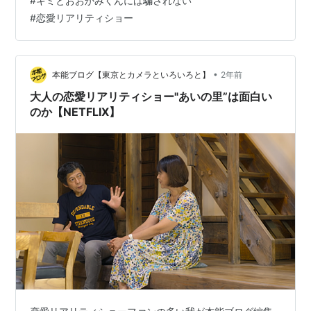
#
キミとおおかみくんには騙されない
晦日に更新したブログで「来年こそはオオカミの新作見
#
恋愛リアリティショー
れますように！」と書かせていただいてその願いがかな
う…
•
本能ブログ【東京とカメラといろいろと】
2年前
大人の恋愛リアリティショー"あいの里”は面白い
のか【NETFLIX】