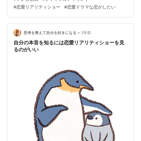
スと差別化されており、幅広い世代から支持されてる充
#
恋愛リアリティショー
#
恋愛ドラマな恋がしたい
実サービスです！ 月額960円かかりますが、DVDレンタ
ルだと4～5本借りると超えちゃいますよね 「ABEMAプ
レミアム」の作品数はなんと40,000作品以上！ これだけ
作品が充実してると、見たい作品がなくなる心配も不要
•
思考を整えて自分を好きになる
2年前
です！…
自分の本音を知るには恋愛リアリティショーを見
るのがいい