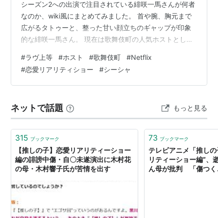
シーズン2への出演で注目されている緋咲一馬さんが何者
なのか、wiki風にまとめてみました。 首や腕、胸元まで
広がるタトゥーと、整った甘い顔立ちのギャップが印象
的な緋咲一馬さん。 現在は歌舞伎町の人気ホストとして
活動するだけでなく、ホストクラブ「ROMEO」の社長と
#
ラヴ上等
#
ホスト
#
歌舞伎町
#
Netflix
して店舗運営にも携わっています。 華やかな現在の姿か
#
恋愛リアリティショー
#
シーシャ
らは想像しにくいですが、過去にはホストを辞め、スカ
ウトやバックパッカーとして生活していた時期もありま
した。 今回は、緋咲一馬さんの年齢、出身地、身長、本
ネットで話題
もっと見る
名、ホストとしての経歴、タトゥー、現在の仕事、恋愛
事情について紹介します。…
315
73
ブックマーク
ブックマーク
【推しの子】恋愛リアリティーショー
テレビアニメ「推しの
編の誹謗中傷・自〇未遂演出に木村花
リティーショー編”、
の母・木村響子氏が苦情を出す
ん母が批判 「傷つく
ないのかな」（ねとらぼ）
ュース