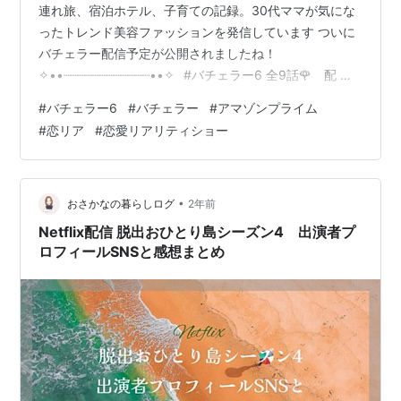
連れ旅、宿泊ホテル、子育ての記録。30代ママが気にな
ったトレンド美容ファッションを発信しています ついに
バチェラー配信予定が公開されましたね！
✧••┈┈┈┈┈┈┈┈┈┈┈┈••✧⠀#バチェラー6 全9話🌹⠀ 配 信
ス ケ ジ ュ ー ル 解 禁✧••┈┈┈┈┈┈┈┈┈┈┈┈••✧6月5日か
#
バチェラー6
#
バチェラー
#
アマゾンプライム
ら毎週木曜 20:00配信💍初週は第1~4話を一挙公開🗯️こ
#
恋リア
#
恋愛リアリティショー
のポストをブックマークして配信日をお見逃しなくᝰ✍🏻
pic.twitter.com/JywlI5fKvk — 【公式】『バチェラー・
ジャパン』シーズン6🌹6/5(木)配信開始！ (@B…
•
おさかなの暮らしログ
2年前
Netflix配信 脱出おひとり島シーズン4 出演者プ
ロフィールSNSと感想まとめ