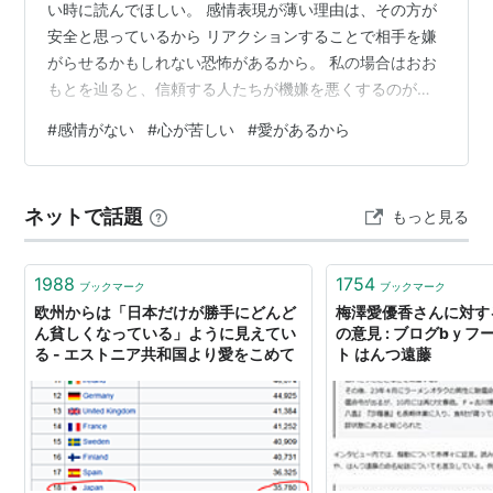
い時に読んでほしい。 感情表現が薄い理由は、その方が
安全と思っているから リアクションすることで相手を嫌
がらせるかもしれない恐怖があるから。 私の場合はおお
もとを辿ると、信頼する人たちが機嫌を悪くするのが嫌
だから心を封じてきた。 リアクションしない方がいい理
#
感情がない
#
心が苦しい
#
愛があるから
由が勝ってしまっている。 しない方が安全だから。 地雷
を踏む可能性が減るから。 だからリアクションが総じて
薄い。 そしてそのまま表出方法が分からなくなった。 そ
ネットで話題
もっと見る
れはその人の人生経験でもある。 そうすることで生きて
来た。 耐えて来た。 これはどうしようもないの？ たぶ
ん今すぐにはね。 心を素…
1988
1754
ブックマーク
ブックマーク
欧州からは「日本だけが勝手にどんど
梅澤愛優香さんに対す
ん貧しくなっている」ように見えてい
の意見 : ブログbｙ
る - エストニア共和国より愛をこめて
ト はんつ遠藤