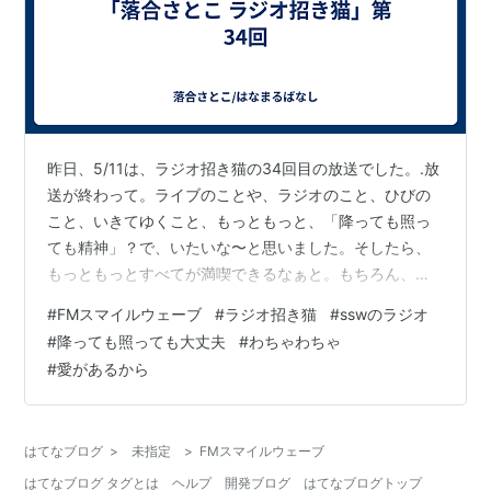
昨日、5/11は、ラジオ招き猫の34回目の放送でした。.放
送が終わって。ライブのことや、ラジオのこと、ひびの
こと、いきてゆくこと、もっともっと、「降っても照っ
ても精神」？で、いたいな〜と思いました。そしたら、
もっともっとすべてが満喫できるなぁと。もちろん、目
の間のことに、誠実に真摯に愛を持って接している、と
#
FMスマイルウェーブ
#
ラジオ招き猫
#
sswのラジオ
いうのが前提なんですけど！そんなこと言ってるってこ
#
降っても照っても大丈夫
#
わちゃわちゃ
とは、現実は、まだまだわちゃわちゃしてるってことで
#
愛があるから
す。.わちゃわちゃはわたしだけではなく、この番組の相
棒でもあるミキサーのつるちゃんも、最近、ずっとそう
だ、とのこと。.一番最後にかけた「降っても照っても」
はてなブログ
>
未指定
>
FMスマイルウェーブ
は、実は、つるちゃんがうっかり間違えて…
はてなブログ タグとは
ヘルプ
開発ブログ
はてなブログトップ