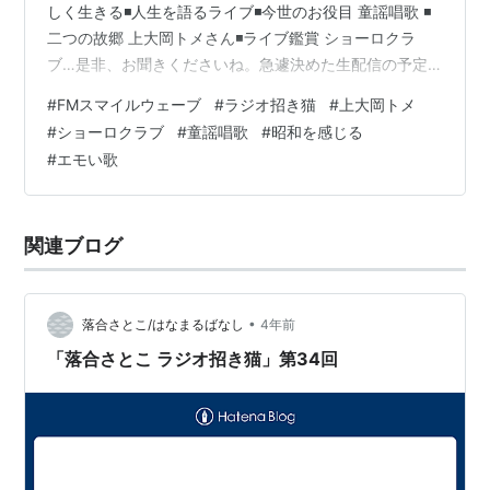
しく生きる◾️人生を語るライブ◾️今世のお役目 童謡唱歌 ◾️
二つの故郷 上大岡トメさん◾️ライブ鑑賞 ショーロクラ
ブ…是非、お聞きくださいね。急遽決めた生配信の予定
も喋ってます、そして先ほど自分のサイトに詳細をアッ
#
FMスマイルウェーブ
#
ラジオ招き猫
#
上大岡トメ
プしましたー。
#
ショーロクラブ
#
童謡唱歌
#
昭和を感じる
#
エモい歌
関連ブログ
•
落合さとこ/はなまるばなし
4年前
「落合さとこ ラジオ招き猫」第34回