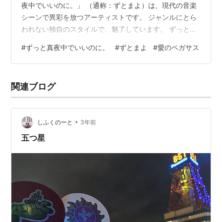
夜中でいいのに。」 （通称：ずとまよ）は、現代の音楽
シーンで異彩を放つアーティストです。 ジャンルにとら
われない独自のスタイルで、魅了しています。 ずっと真
夜中でいいのに。の魅力 1. 独特な歌詞とメロディ ずとま
#
ずっと真夜中でいいのに。
#
ずとまよ
#
愛のペガサス
よの楽曲は、深い感情を表現する歌詞と、耳に残るメロ
ディが特徴です。例えば、「秒針を噛む」という曲は、
YouTubeで公開されるやいなや大きな話題となり、彼ら
関連ブログ
の名前を一躍有名にしました。 2. ミステリアスな存在感
メンバーの詳細が明かされていないことも、ずとまよの
魅力の一つです…
•
しふくのーと
3年前
五つ星