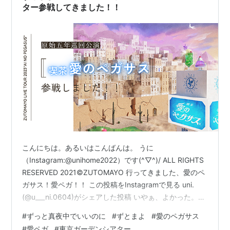
ター参戦してきました！！
こんにちは。あるいはこんばんは。 うに
（Instagram:@unihome2022）です(^▽^)/ ALL RIGHTS
RESERVED 2021©ZUTOMAYO 行ってきました、愛のペ
ガサス！愛ペガ！！ この投稿をInstagramで見る uni.
(@u___ni.0604)がシェアした投稿 いやぁ、よかった。。
何が良かったってACAねちゃんの体調が回復してくれて
#
ずっと真夜中でいいのに
#
ずとまよ
#
愛のペガサス
ほんとよかった！！ 【重要なお知らせ】明日からの京都
#
愛ペガ
#
東京ガーデンシアター