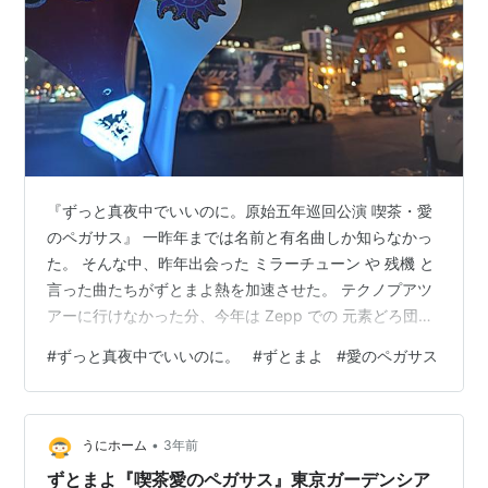
『ずっと真夜中でいいのに。原始五年巡回公演 喫茶・愛
のペガサス』 一昨年までは名前と有名曲しか知らなかっ
た。 そんな中、昨年出会った ミラーチューン や 残機 と
言った曲たちがずとまよ熱を加速させた。 テクノプアツ
アーに行けなかった分、今年は Zepp での 元素どろ団子
ツアー と今回の 愛のペガサス 2Days。 一年に三度も
#
ずっと真夜中でいいのに。
#
ずとまよ
#
愛のペガサス
ACAねさんに会えるなんて本当に幸せだね。 同じく昨年
3回会えたみすたーなんちゃらさんを思い出すなあ。 そ
ういえば miss you のチケットはどこだろうね。 師走に
•
突入した愛ペガ札幌店の思い出を残すよ。 開演前 【カナ
うにホーム
3年前
モトホール】 学生のとき以来6年ぶりの会場。 ち…
ずとまよ『喫茶愛のペガサス』東京ガーデンシア