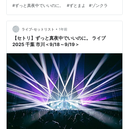
「坐・ZOMBIE CRAB LABO」。 公開されたビジュアル
#
ずっと真夜中でいいのに。
#
ずとまよ
#
ゾンクラ
の中央にはACAねさんの横顔が映し出されており、柵を
挟んだ手前には十字架やゾンビのものと思われる手が地
中から生えています。 タイトルやビジュアルから、「ゾ
•
ンビ」がテーマの一つとなっていることがわかります。
ライブ-セットリスト
1年前
他にも牙のようなものをもった生…
【セトリ】ずっと真夜中でいいのに。 ライブ
2025 千葉 市川＜9/18～9/19＞