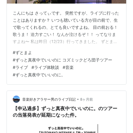
こんにちは さってぃです。 突然ですが、ライブに行った
ことはありますか？ いつも聴いている方が目の前で、生
で歌ってくれるの、とても良いですよね。 目の前おる！
歌うま！ 迫力すごい！ なんか泣けるぞ！！ ってなりま
すよね〜 私は昨日（12/23）行ってきました。 ずとまよ
のライブです。 知っていますかね。 正式名称は「ずっと
#
ずとまよ
真夜中でいいのに。」です。 zutomayo.net ボーカルの
#
ずっと真夜中でいいのに コズミックどろ団子ツアー
ACAねさんだけが固定されていて、他のメンバーは決ま
#
ライブ
#
ライブ体験談
#
音楽
っていない、不定型のバンドです。 めっちゃ良いんで
#
ずっと真夜中でいいのに。
す。 とにかく曲を聴いてください。 AppleMusicなどの
サブスクに加入されている方は、ライブ版の配信も…
•
音楽好きアラサー男のライブ日記
8ヶ月前
【申込過多】ずっと真夜中でいいのに。のツアー
の当落発表が延期になった件。