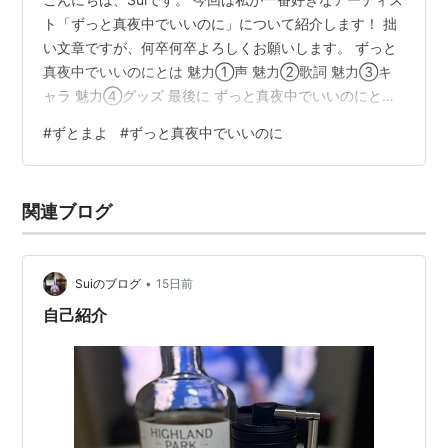
ト「ずっと真夜中でいいのに」について紹介します！ 拙
い文章ですが、何卒何卒よろしくお願いします。 ずっと
真夜中でいいのにとは 魅力①声 魅力②歌詞 魅力③キ
ャラ 魅力④グッズ 最後に ずっと真夜中でいいのにとは
ACAねさんがボーカル・ギターを務めるバンドで、通称
#
ずとまよ
#
ずっと真夜中でいいのに
「ずとまよ」と略して呼ばれています。 メンバーはACA
ねさん1人で特定のメンバーはおらず、楽曲・ツアーごと
にメンバーを変えています。 バンド名の由来について、
関連ブログ
ACAねさんは「何かに没頭していると、大概、夜中か朝
になるじゃないですか。それで“ずっと真夜中でいいの
に。”だったな、てい…
•
Suiのブログ
15日前
自己紹介