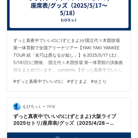
ずっと真夜中でいいのに(ずとまよ)が国立代々木競技場
第一体育館で全国アリーナツアー【YAKI YAKI YANKEE
TOUR 続「名巧は愚なるが如し」】を2025/5/17 (土) 、
5/18(日)に開催。 国立代々木競技場 第一体育館の演奏曲
目をまとめています。 contents 【ずっと真夜中でいいの
に(ずとまよ) ライブ2025 代々木】セトリ ・2025/05/17
#
ずっと真夜中でいいのに
#
ずとまよ
#
せとり
(土) 18:30 セットリスト ・2025/05/18 (日) 16:30 セッ
トリスト 【ずっと真夜中でいいのに(ずとまよ)ライブ
2025 代々木】座席表 【ずっと真夜中でいいのに(ずとま
•
よ)ライブ2025 代々木…
むびろっく
1年前
ずっと真夜中でいいのに(ずとまよ)大阪ライブ
2025セトリ/座席表/グッズ（2025/4/28～
4/29）