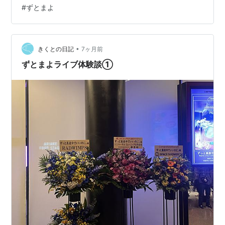
レーシア在住だからマレーショア枠でいいんじゃないか
#
ずとまよ
なんて声までも…） でも、来てしまいました。コンサー
トの取り消し連絡。 運営からは「延期の告知」として。
「不可抗力の原因で」とのことです。ここのところのお
•
決まりキーワードになってしまい…
きくとの日記
7ヶ月前
chaiota.hatenablog.com チケットサイトの「秀動」でと
ずとまよライブ体験談①
ったのですが、こちらにも通…