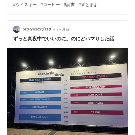
不慣れなため拙い記事になってしまうかもしれませんが
#
ウイスキー
#
コーヒー
#
読書
#
ずとまよ
どうかよろしくお願いします。 写真は私の好きなもの達
です。 そのうち記事を書きたいなと思います。
•
bstsry63のブログ
2ヶ月前
ずっと真夜中でいいのに。のにどハマりした話