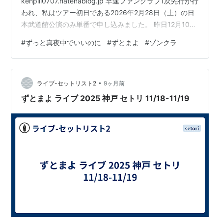
kenpiii0707.hatenablog.jp 早速ファンクラブ1次先行が行
われ、私はツアー初日である2026年2月28日（土）の日
本武道館公演のみ単番で申し込みました。 昨日12月10日
の18:00に当落発表予定でしたが、18:00を過ぎても当落
#
ずっと真夜中でいいのに
#
ずとまよ
#
ゾンクラ
発表されることは無く... 18:37に当落発表延期のメールが
きました。 お詫びの文面はあれど、延期後の当落発表日
時の記載がなかったので、どうしたんだろう、何かやら
•
かしたのかなと心配になりながら気長に待っていると、
ライブ-セットリスト2
9ヶ月前
20:15に再びメールがきて抽選結果が届…
ずとまよ ライブ 2025 神戸 セトリ 11/18-11/19