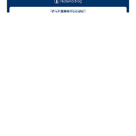
ずっと真夜中でいいのに(ずとまよ)が大阪城ホールで全国
アリーナツアー【YAKI YAKI YANKEE TOUR 続「名巧は
愚なるが如し」】を2025/4/28 (月) 、4/29(火)に開催。
大阪城ホールの演奏曲目をまとめています。 contents
【ずっと真夜中でいいのに(ずとまよ) ライブ2025 大阪】
セトリ ・2025/04/28 (月) 18:30 セットリスト ・
#
ずっと真夜中でいいのに
#
ずとまよ
#
セトリ
2025/04/29 (月) 16:30 セットリスト 【ずっと真夜中で
いいのに(ずとまよ)ライブ2025 大阪】座席表 【ずっと真
夜中でいいのに(ずとまよ)ライブ2025 大阪】グッズ
•
2025/04/28 (月)…
シン・ぱいおつ日記
1年前