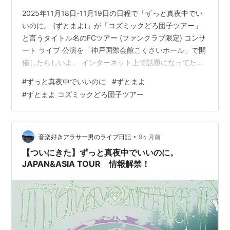
2025年11月18日-11月19日の日程で「ずっと真夜中でい
いのに。 (ずとまよ)」が「コズミックどろ団子ツアー」
と言うタイトル名のFCツアー (ファンクラブ限定) コンサ
ート ライブ 公演を「神戸国際会館こくさいホール」で開
催したらしいよ。 インターネット上で話題になってたか
ら、この公演のセットリスト(セトリ)情報を集めてlive-
#
ずっと真夜中でいいのに
#
ずとまよ
setlist2ブログに掲載するよ。 では、この記事に
#
ずとまよ コズミックどろ団子ツアー
「2025/11/18-11/19 ずっと真夜中でいいのに - コズミッ
クどろ団子ツアー ライブ 兵庫 神戸 公演」のネタバレ (曲
目や曲順)があるからブログ読者さんは注意してね。
•
音楽好きアラサー男のライブ日記
9ヶ月前
【ついにきた】ずっと真夜中でいいのに。
JAPAN&ASIA TOUR 情報解禁！