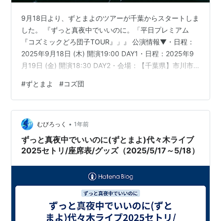
9月18日より、ずとまよのツアーが千葉からスタートしま
した。 『ずっと真夜中でいいのに。「平日プレミアム
『コズミックどろ団子TOUR』」』 公演情報▼・日程：
2025年9月18日 (木) 開演19:00 DAY1・日程：2025年9
月19日 (金) 開演18:30 DAY2・会場：【千葉県】市川市
文化会館 大ホール 9月18日の千葉公演を皮切りにスター
#
ずとまよ
#
コズ団
トした全国13都市・24公演のFC会員限定のホールツアー
になります。 ※以下、セトリになります。 【スポンサー
リンク】 ずっと真夜中でいいのに。「平日プレミアム
•
『コズミックどろ団子TOUR』」 9/18～9/19 千葉 市川
むびろっく
1年前
公演 セットリスト▼ …
ずっと真夜中でいいのに(ずとまよ)代々木ライブ
2025セトリ/座席表/グッズ（2025/5/17～5/18）