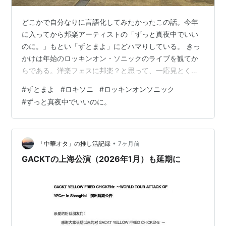
どこかで自分なりに言語化してみたかったこの話。今年
に入ってから邦楽アーティストの「ずっと真夜中でいい
のに。」もとい「ずとまよ」にどハマりしている。 きっ
かけは年始のロッキンオン・ソニックのライブを観てか
らである。洋楽フェスに邦楽？と思って、一応見とくか
くらいの気持ちで臨んだライブだったが、主催者の思惑
#
ずとまよ
#
ロキソニ
#
ロッキンオンソニック
通りなのか、どれくらい同じような人がいるのかわから
#
ずっと真夜中でいいのに。
んがハマってしまったのである。 今年のロッキンオン・
ソニックと言ったら、メンツを見れば去年と比べて少し
弱い気もするし、ヘッドライナーのペットショップ・ボ
ーイズはキャンセルするしで会場まで来て引き返す人も
•
「中華オタ」の推し活記録
7ヶ月前
ちらほら居て少し怪しい雰囲気は正直あったように…
GACKTの上海公演（2026年1月）も延期に