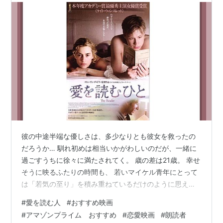
彼の中途半端な優しさは、多少なりとも彼女を救ったの
だろうか… 馴れ初めは相当いかがわしいのだが、一緒に
過ごすうちに徐々に満たされてく。 歳の差は21歳。 幸せ
そうに映るふたりの時間も、 若いマイケル青年にとって
は「若気の至り」を積み重ねているだけのように思え
て、 ちょっと切なかった。 ハンナが姿を消し、数年後に
#
愛を読む人
#
おすすめ映画
法廷で再会するのだが、 そこからのマイケルには
#
アマゾンプライム おすすめ
#
恋愛映画
#
朗読者
「喝！！！」だ。 意気地がないというかなんという