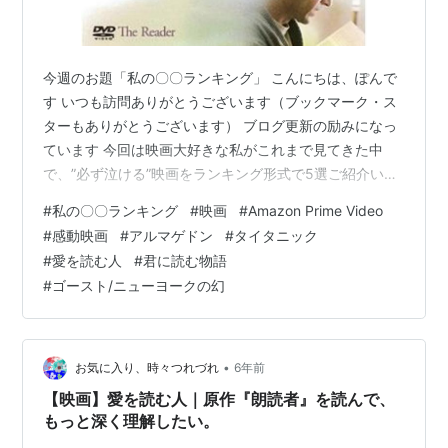
今週のお題「私の〇〇ランキング」 こんにちは、ぽんで
す いつも訪問ありがとうございます（ブックマーク・ス
ターもありがとうございます） ブログ更新の励みになっ
ています 今回は映画大好きな私がこれまで見てきた中
で、”必ず泣ける”映画をランキング形式で5選ご紹介いた
します ふと、泣きたくなる時ってありますよね そんなと
#
私の〇〇ランキング
#
映画
#
Amazon Prime Video
きに涙を流して自分の心に感じるものを再確認したり、
#
感動映画
#
アルマゲドン
#
タイタニック
涙を流してすっきりすることも時には必要だと思います
#
愛を読む人
#
君に読む物語
そんなときのお供に、こちらの映画はいかがでしょう
#
ゴースト/ニューヨークの幻
か？それでは、どうぞ！ ▼ジャンル別Amazon Prime
Videoおすすめ作品▼ www.udablog.com www.udab…
•
お気に入り、時々つれづれ
6年前
【映画】愛を読む人｜原作『朗読者』を読んで、
もっと深く理解したい。