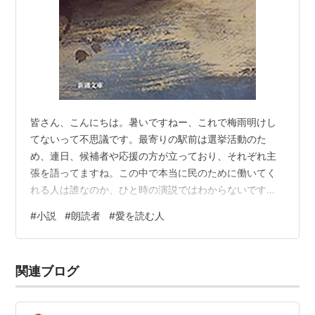
皆さん、こんにちは。暑いですねー、これで梅雨明けし
てないって不思議です。最寄りの駅前は選挙活動のた
め、連日、候補者や応援の方が立っており、それぞれ主
張を語ってますね。この中で本当に民のために働いてく
れる人は誰なのか、ひと時の演説ではわからないです
ね。 朗読者（新潮文庫） 作者:ベルンハルト・シュリン
#
小説
#
朗読者
#
愛を読む人
ク 新潮社 Amazon オススメ度；★★★★ 再読度；
★★★★ 現代ドイツ文学の旗手による、世界中を感動さ
せた大ベストセラー、映画化もされ、第81回アカデミー
関連ブログ
賞では作品賞を含む5部門にノミネートされ、ケイト・ウ
ィンスレットが主演女優賞を受賞。 作品概要 ジャンル；
長編小説 作者紹介 ；ベルンハルト…