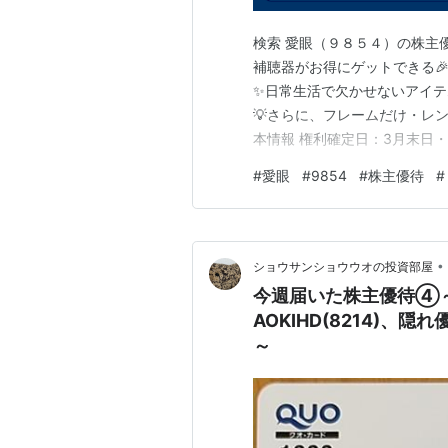
検索 愛眼（９８５４）の株主優待 w
補聴器がお得にゲットできる
✨日常生活で欠かせないアイ
💡さらに、フレームだけ・レン
本情報 権利確定日：3月末日・
日用品・家電 🎁 株主優待内容
#
愛眼
#
9854
#
株主優待
#
割引） 1枚（10％割引） 500
•
ショウサンショウウオの投資部屋
今週届いた株主優待④～ラ
AOKIHD(8214)、隠れ
～