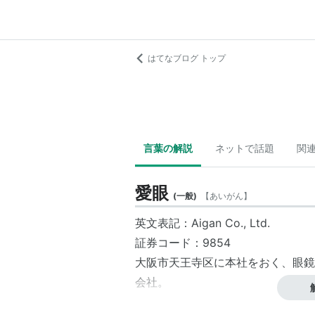
はてなブログ トップ
言葉の解説
ネットで話題
関
愛眼
(
一般
)
【
あいがん
】
英文表記：Aigan Co., Ltd.
証券コード：9854
大阪市
天王寺区
に本社をおく、
眼鏡
会社。