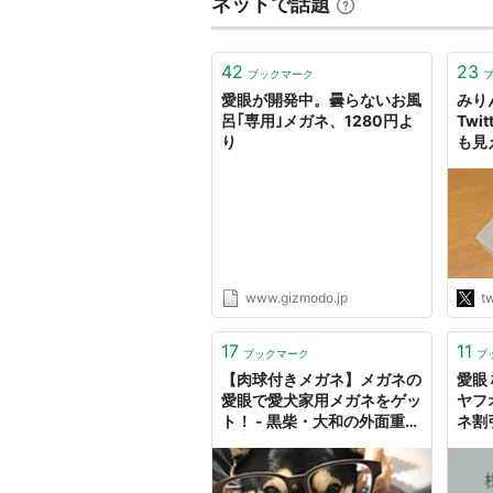
ネットで話題
42
23
ブックマーク
愛眼が開発中。曇らないお風
みり
呂｢専用｣メガネ、1280円よ
Twi
り
も見
めし
用メ
細か
ら、
温泉
った
る…
www.gizmodo.jp
tw
とう
http
17
11
ブックマーク
ブ
【肉球付きメガネ】メガネの
愛眼
愛眼で愛犬家用メガネをゲッ
ヤフ
ト！ - 黒柴・大和の外面重視
ネ割
な生活
回）
点】 
独身