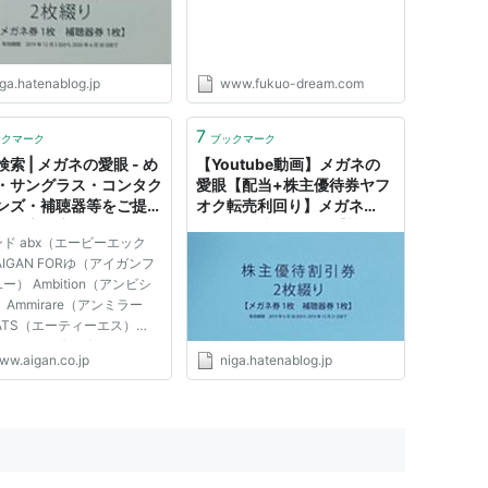
ga.hatenablog.jp
www.fukuo-dream.com
7
ックマーク
ブックマーク
索 | メガネの愛眼 - め
【Youtube動画】メガネの
・サングラス・コンタク
愛眼【配当+株主優待券ヤフ
ンズ・補聴器等をご提供
オク転売利回り】メガネ
眼鏡専門店
30%OFF券×年２回【執筆：
ド abx（エービーエック
2020年3月時点】 - 貯金貯
AIGAN FORゆ（アイガンフ
蓄2000万円の独身30代の
ー） Ambition（アンビシ
ブログ
 Ammirare（アンミラー
ATS（エーティーエス）
bonniere（ボンボニエール）
ww.aigan.co.jp
niga.hatenablog.jp
l-Fit（カールフィット）
ot pipi（キャロットピピ）
mpion（愛眼別注チャンピオ
lassic Vibes (クラシック
 ロ...