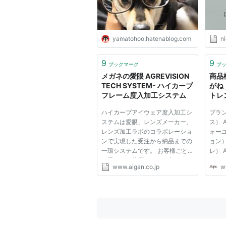
yamatohoo.hatenablog.com
ni
9
9
ブックマーク
ブ
メガネの愛眼 AGREVISION
商品検
TECH SYSTEM- ハイカーブ
がね
フレーム度入加工システム
トレ
する
ハイカーブアイウェア度入加工シ
ブラン
ステムは愛眼、レンズメーカー、
ス） 
レンズ加工ラボのコラボレーショ
ォーユ
ンで実現した受注から納品までの
ョン）
一環システムです。 お客様ごと
レ） 
に異なるご使用シーンに合わせた
bon
www.aigan.co.jp
w
本格スポーツアイウェアを提供い
Car
たします。 受注時における個別
carr
度数補正アプリケーション（無
Cha
料） ハイカーブフレームの度入
ン） C
に...
バイブス