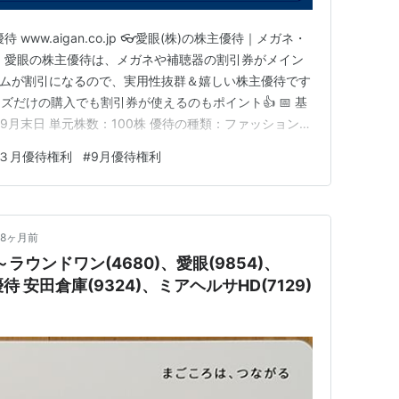
ww.aigan.co.jp 👓愛眼(株)の株主優待｜メガネ・
 愛眼の株主優待は、メガネや補聴器の割引券がメイン
テムが割引になるので、実用性抜群＆嬉しい株主優待です
ズだけの購入でも割引券が使えるのもポイント👍 📅 基
9月末日 単元株数：100株 優待の種類：ファッション、
 株数 メガネ割引券 補聴器割引券 100株以上 1枚（30％
３月優待権利
#
9月優待権利
株以上 2枚（30％割引） 1枚（10％割引） ✨ポイ…
8ヶ月前
ウンドワン(4680)、愛眼(9854)、
優待 安田倉庫(9324)、ミアヘルサHD(7129)