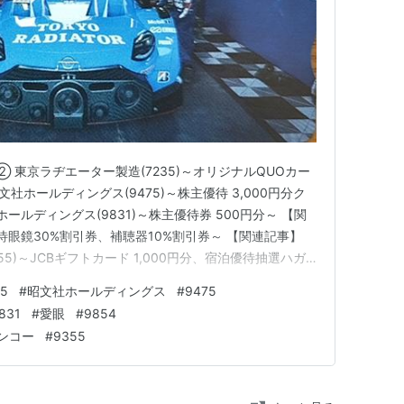
 東京ラヂエーター製造(7235)～オリジナルQUOカー
文社ホールディングス(9475)～株主優待 3,000円分ク
ールディングス(9831)～株主優待券 500円分～ 【関
優待眼鏡30%割引券、補聴器10%割引券～ 【関連記事】
5)～JCBギフトカード 1,000円分、宿泊優待抽選ハガ
ご覧頂き、ありがとうございます。 私は
35
#
昭文社ホールディングス
#
9475
申します。 中小型バリュー株を中心とした長期投資スタ…
831
#
愛眼
#
9854
ンコー
#
9355