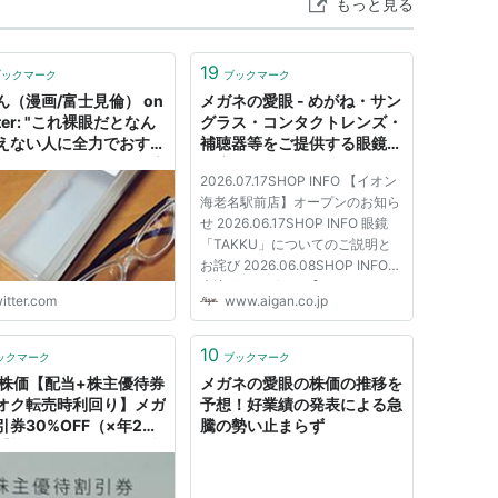
もっと見る
19
ブックマーク
ブックマーク
ん（漫画/富士見倫） on
メガネの愛眼 - めがね・サン
tter: "これ裸眼だとなん
グラス・コンタクトレンズ・
えない人に全力でおすす
補聴器等をご提供する眼鏡専
たいんだけど、お風呂専
門店
2026.07.17SHOP INFO 【イオン
ガネ 子どもを洗うのに
海老名駅前店】オープンのお知ら
いところ全然見えないか
せ 2026.06.17SHOP INFO 眼鏡
かなりありがたい。あと
「TAKKU」についてのご説明と
の眺めとか全然見れなか
お詫び 2026.06.08SHOP INFO
のも見れるようにな
大注目のAIグラス【Ray‐Ban
！ ほんと嬉しい。ありが
itter.com
www.aigan.co.jp
Meta】がメガネの愛眼21店舗で
愛眼
販売スタート！【Oakley Meta】
s://t.co/IfcWsvhMwQ"
は10店舗にて取扱い開始！
10
ックマーク
ブックマーク
2026.04.17SHOP INFO 【イオン
 株価【配当+株主優待券
メガネの愛眼の株価の推移を
豊橋南店】改装オープン...
オク転売時利回り】メガ
予想！好業績の発表による急
引券30%OFF（×年2
騰の勢い止まらず
【執筆：2019年12月時
- 貯金貯蓄2000万円の
30代のブログ