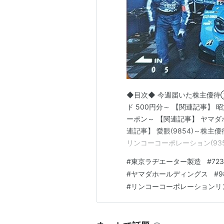
◆目次◆ 今週届いた株主優待②
ド 500円分～ 【関連記事】 昭
ーポン～ 【関連記事】 ヤマダホ
連記事】 愛眼(9854)～株主
リンコーコーポレーション(935
キ～ 【関連記事】 ブログを
#
東京ラヂエーター製造
#
72
「shousanshouuo」と
#
ヤマダホールディングス
#
9
#
リンコーコーポレーションリ