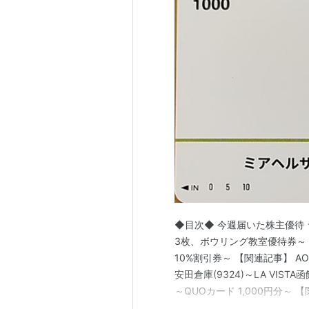
◆目次◆ 今週届いた株主優待 
3枚、ボウリング教室優待券～ 【
10%割引券～ 【関連記事】 AO
安田倉庫(9324)～LA VIST
～QUOカード 1,000円分
私は「shousanshouuo