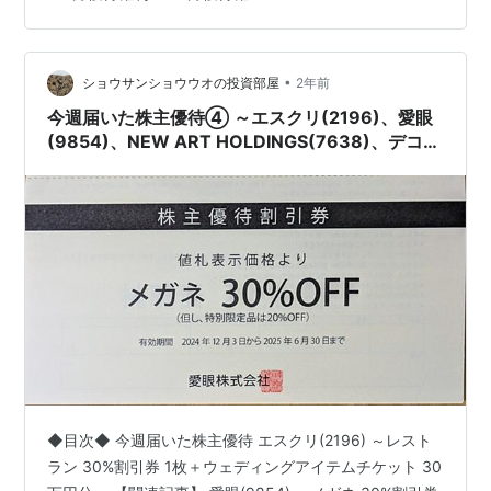
その他（サービス利用券） 優待の内容 自社の フォトウ
エディングサービス または アニバーサリーフォトサービ
ス で使える サービス利用券 がもらえます。 保有株数 優
待内容 100株以上 1枚 500株…
•
ショウサンショウウオの投資部屋
2年前
今週届いた株主優待④ ～エスクリ(2196)、愛眼
(9854)、NEW ART HOLDINGS(7638)、デコル
テ・ホールディングス(7372)、ミアヘルサホール
ディングス(7129)～
◆目次◆ 今週届いた株主優待 エスクリ(2196) ～レスト
ラン 30%割引券 1枚＋ウェディングアイテムチケット 30