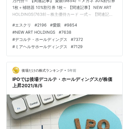
万円分～ 【関連記事】 愛眼(9854) ～メガネ 30%割引券
1枚＋補聴器 10%割引券 1枚～ 【関連記事】 NEW ART
HOLDINGS(7638)～株主優待カード 一式～ 【関連記
事】 デコルテ・ホールディングス(7372)～株主優待券(ウ
#
エスクリ
#
2196
#
愛眼
#
9854
ェディングフォト 2万円、アニバーサリーフォト 1万円割
#
NEW ART HOLDINGS
#
7638
引)～ 【関連記事】 ミアヘルサホールディングス(7129)
#
デコルテ・ホールディングス
#
7372
～QUOカード 1,000円分～ ブログをご覧頂き、ありがと
#
ミアヘルサホールディングス
#
7129
うございます。 shousanshouuoは、 中…
•
後場だけの株式ランキング
5年前
IPOでは後場デコルテ・ホールディングスが株価
上昇2021/8/5