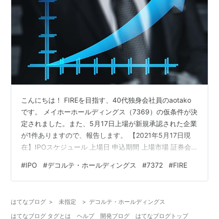
こんにちは！ FIREを目指す、40代独身会社員のaotako
です。 メイホーホールディングス（7369）の仮条件が決
定されました。また、5月17日上場が新規承認された企業
が1件ありますので、報告します。 【2021年5月17日現
在】IPOスケジュール 上場⽇ 申込期間 上場市場 証券会
社 証券コード IPO銘柄名 IPO仮条件 資金 評価 6/2 5/18-
#
IPO
#
デコルテ・ホールディングス
#
7372
#
FIRE
5/24 東証マザーズ 東海東京（主） 野村 SMBC日興 SBI
岡三 安藤 水戸 7369 メイホーホールディングス 1710-
2080 17万1000－20万8000 B 6/10 5/25-5/31 JQS い
はてなブログ
>
未指定
>
デコルテ・ホールディングス
ちよし（主） みずほ…
はてなブログ タグとは
ヘルプ
開発ブログ
はてなブログトップ