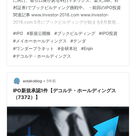
に向け、取引口座がある4社(マネックス、楽天,SBI、野
村証券)でブックビルディング挑戦中。 ・前回のIPO投資
関連記事 www.investor-2018.com www.investor-
2018.com 5月にブックビルディングが始まる6月新規上
場の5社のレーティング(IPO予想サイト)を紹介する。 参
#
IPO
#
新規公開株
#
ブックビルディング
#
IPO投資
考にするレーティング予想サイトはipokiso.com,
#
メイホーホールディングス
#
テンダ
96ut.com, kabu.ipotoha.comの3つでその順番でレーテ
#
ワンダープラネット
#
全研本社
#
Enjin
ィングを紹介する。Sが最上位で、Dが最下位のレーティ
#
デコルテ・ホールディングス
ング。 ・ブックビルディング挑戦予定の企業の上…
•
aotakoblog
5年前
IPO新規承認1件【デコルテ・ホールディングス
（7372）】