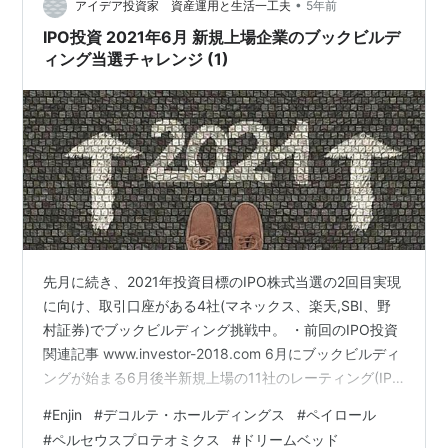
•
アイデア投資家 資産運用と生活一工夫
5年前
IPO投資 2021年6月 新規上場企業のブックビルデ
ィング当選チャレンジ (1)
先月に続き、2021年投資目標のIPO株式当選の2回目実現
に向け、取引口座がある4社(マネックス、楽天,SBI、野
村証券)でブックビルディング挑戦中。 ・前回のIPO投資
関連記事 www.investor-2018.com 6月にブックビルディ
ングが始まる6月後半新規上場の11社のレーティング(IPO
予想サイト)を紹介する。 参考にするレーティング予想サ
#
Enjin
#
デコルテ・ホールディングス
#
ペイロール
イトはipokiso.com, 96ut.com, kabu.ipotoha.comの3つ
#
ペルセウスプロテオミクス
#
ドリームベッド