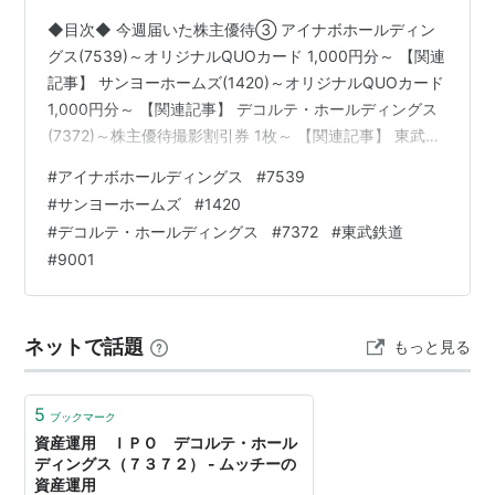
◆目次◆ 今週届いた株主優待③ アイナボホールディン
グス(7539)～オリジナルQUOカード 1,000円分～ 【関連
記事】 サンヨーホームズ(1420)～オリジナルQUOカード
1,000円分～ 【関連記事】 デコルテ・ホールディングス
(7372)～株主優待撮影割引券 1枚～ 【関連記事】 東武鉄
道(9001)～株主優待乗車券 2枚、株主優待冊子 1冊～
#
アイナボホールディングス
#
7539
【関連記事】 ブログをご覧頂き、ありがとうございま
#
サンヨーホームズ
#
1420
す。 私は「shousanshouuo」と申します。 中小型バリュ
#
デコルテ・ホールディングス
#
7372
#
東武鉄道
ー株を中心とした長期投資スタンスで、 兼業投資家とし
#
9001
て活動しています。 続々と株式関係の封筒や優待品が届
いている1週間です。…
ネットで話題
もっと見る
5
ブックマーク
資産運用 ＩＰＯ デコルテ・ホール
ディングス（７３７２） - ムッチーの
資産運用