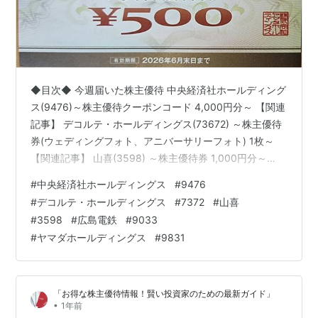
◆目次◆ 今週届いた株主優待 中央経済社ホールディング
ス(9476)～株主優待クーポンコード 4,000円分～ 【関連
記事】 デコルテ・ホールディングス(73672) ～株主優待
券(ウェディングフォト、アニバーサリーフォト) 1枚～
【関連記事】 山喜(3598) ～株主優待券 1,000円分～
【関連記事】 広島電鉄(9033)～株主優待冊子 1冊～ 【関
#
中央経済社ホールディングス
#
9476
連記事】 ヤマダホールディングス(9831) ～株主お買物優
#
デコルテ・ホールディングス
#
7372
#
山喜
待券 1,000円分～ 【関連記事】 ブログをご覧頂き、あり
#
3598
#
広島電鉄
#
9033
がとうございます。 私は「shousanshouuo」と申しま
#
ヤマダホールディングス
#
9831
す。 中小型バリュー株を中心とした長期投資スタンス
で、 兼…
「お得な株主優待情報！賢い投資家のための最新ガイド」
•
1年前