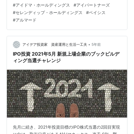
でその順番でレーティングを紹介する。Sが最上位で、D
#
アイドマ・ホールディングス
#
アイパートナーズ
が最下位のレーティング。 ・ブックビルディング挑戦予
#
セレンディップ・ホールディングス
#
ベイシス
定の企業の上場日とレーティング 6月18日Enji…
#
アルマード
•
アイデア投資家 資産運用と生活一工夫
5年前
IPO投資 2021年5月 新規上場企業のブックビルデ
ィング当選チャレンジ
先月に続き、2021年投資目標のIPO株式当選の2回目実現