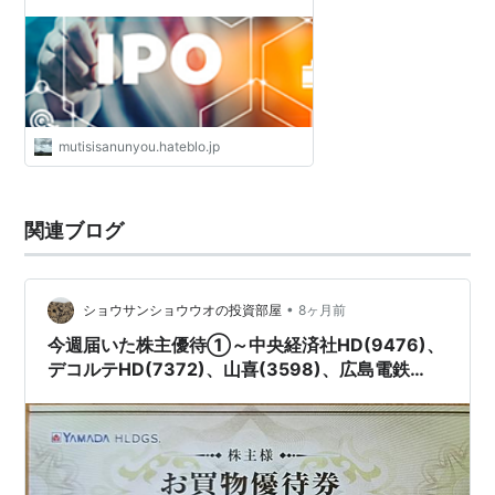
mutisisanunyou.hateblo.jp
関連ブログ
•
ショウサンショウウオの投資部屋
8ヶ月前
今週届いた株主優待①～中央経済社HD(9476)、
デコルテHD(7372)、山喜(3598)、広島電鉄
(9033)、ヤマダHD(9831)～