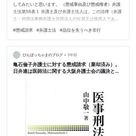
してみたいと思います。 （懲戒事由及び懲戒権者）弁護
士法第56条１ 弁護士及び弁護士法人は、この法律（弁護
士・外国法事務弁護士共同法人の社員又は使用人である
弁護士及び外国法事務弁護士法人の使用人である弁護士
#
懲戒請求
#
弁護士法
#
品位を失うべき非行
にあつては、この法律又は外国弁護士による法律事務の
取扱い等に関する法律）又は所属弁護士会若しくは日本
弁護士連合会の会則に違反し、所属弁護士会の秩序又は
•
信用を害し、その他職務の内外を問わずその品位を失う
びんぼっちゃまのブログ
3年前
べき非行があつたときは、懲戒を受ける。２ 懲戒は、そ
亀石倫子弁護士に対する懲戒請求（棄却済み）。
の弁護士又は弁護士法人の所属弁護士会が…
日弁連は医師法に関する大阪弁護士会の議決と、
裁判例の矛盾を整合できなかった。懲戒請求対象
者の日弁連での地位の違いによる、懲戒請求審査
での第三者の違法行為の認定の違い。