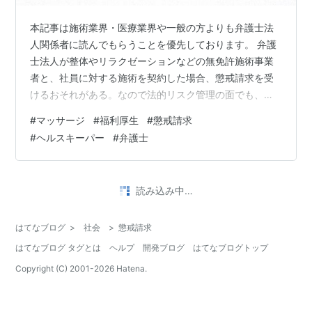
本記事は施術業界・医療業界や一般の方よりも弁護士法
人関係者に読んでもらうことを優先しております。 弁護
士法人が整体やリラクゼーションなどの無免許施術事業
者と、社員に対する施術を契約した場合、懲戒請求を受
けるおそれがある。なので法的リスク管理の面でも、ち
ゃんと国家資格を持ったあん摩マッサージ指圧師（を派
#
マッサージ
#
福利厚生
#
懲戒請求
遣してくれる会社）に依頼しましょう、という話です。
#
ヘルスキーパー
#
弁護士
ベリーベスト法律事務所におけるマッサージ師（国家資
格者）常駐 マッサージ関係業界の法的状況 ベリーベスト
のサイトにおけるマッサージや整体の記述 リラクゼーシ
読み込み中…
ョン業者は日本では株式上場を認められない。 整体師を
SNSで紹介した弁護士に対する懲戒請求…
はてなブログ
>
社会
>
懲戒請求
はてなブログ タグとは
ヘルプ
開発ブログ
はてなブログトップ
Copyright (C) 2001-
2026
Hatena.