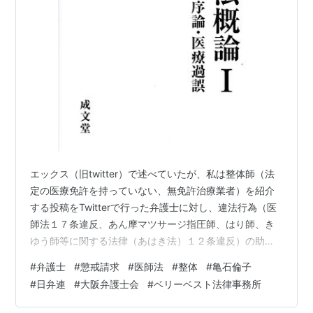
エックス（旧twitter）で述べていたが、私は整体師（法
定の医療免許を持っていない、無免許治療業者）を紹介
する投稿をTwitterで行った弁護士に対し、違法行為（医
師法１７条違反、あん摩マツサージ指圧師、はり師、き
ゆう師等に関する法律（あはき法）１２条違反）の助長
であるとして大阪弁護士会に対して令和３年６月に懲戒
#
弁護士
#
懲戒請求
#
医師法
#
整体
#
亀石倫子
請求を行なった。 https://www.osakaben.or.jp/01-
#
日弁連
#
大阪弁護士会
#
ベリーベスト法律事務所
aboutus/claim/chokai/index.php 令和４年８月、大阪弁
護士会は請求を棄却。 そのため私は同年１０月に日弁連