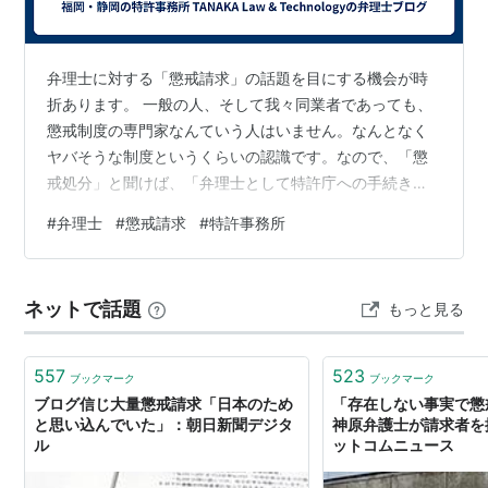
弁理士に対する「懲戒請求」の話題を目にする機会が時
折あります。 一般の人、そして我々同業者であっても、
懲戒制度の専門家なんていう人はいません。なんとなく
ヤバそうな制度というくらいの認識です。なので、「懲
戒処分」と聞けば、「弁理士として特許庁への手続きが
できなくなるような、非常に重いペナルティ」を想像す
#
弁理士
#
懲戒請求
#
特許事務所
るわけです。私自身も、少し前まではそのように重く捉
えていた部分がありました。 しかし、日本弁理士会が行
う処分（これ以外に行政処分もあって、こっちは重たい
ネットで話題
もっと見る
ペナルティです）の実態を冷静に紐解いてみると、少し
違った景色が見えてきます。今回は、弁理士の懲戒処分
に対する率直な疑問について書いてみたいと思いま…
557
523
ブックマーク
ブックマーク
ブログ信じ大量懲戒請求「日本のため
「存在しない事実で懲
と思い込んでいた」：朝日新聞デジタ
神原弁護士が請求者を提
ル
ットコムニュース