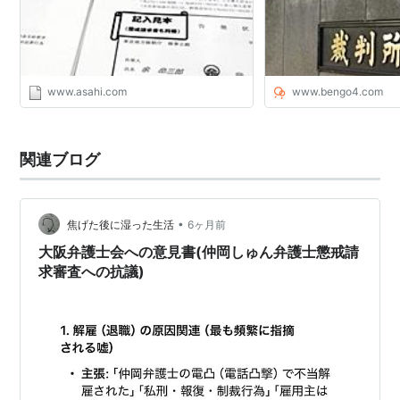
www.asahi.com
www.bengo4.com
関連ブログ
•
焦げた後に湿った生活
6ヶ月前
大阪弁護士会への意見書(仲岡しゅん弁護士懲戒請
求審査への抗議)