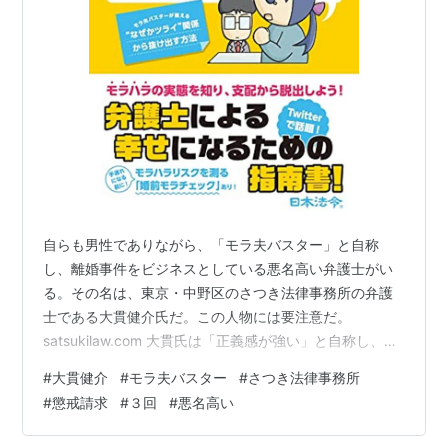
自らも男性でありながら、「モラ夫バスター」と自称
し、離婚事件をビジネスとしている悪名高い弁護士がい
る。その名は、東京・中野区のさつき法律事務所の弁護
士である大貫健介氏だ。この人物には要注意だ。
satsukilaw.com 大貫氏は「正義感が強い」と自称し、離
婚事件をビジネスにする弁護士の中には、大貫氏の信奉
#
大貫健介
#
モラ夫バスター
#
さつき法律事務所
者もいる。大阪のある弁護士Ｎ氏は、「大貫弁護士か
#
懲戒請求
#
３回
#
悪名高い
ら、「私、夫が嫌いです」を献本してもらった」と喜ん
でＳＮＳにあげていたが、都合が悪いと思ったのか、す