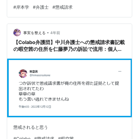
#
岸本学
#
弁護士
#
懲戒請求
•
事実を整える
4年前
【Colabo弁護団】中川弁護士への懲戒請求書記載
の暇空茜の住所を仁藤夢乃の訴訟で流用：個人情
報保護法・弁護士倫理違反？
懲戒されると思う
#
Colabo
#
懲戒請求
#
暇空茜