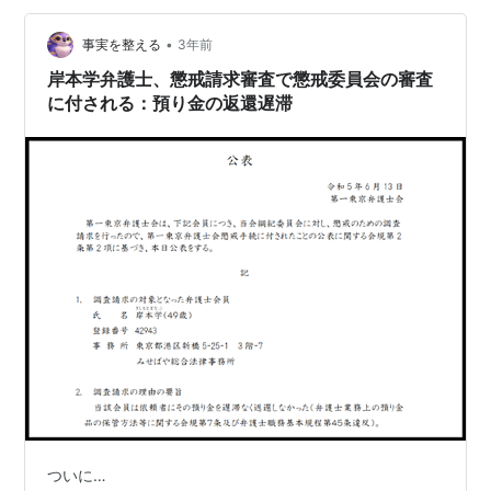
綱紀委員会に異議申出行う。 令和５年４月、日弁連綱紀
委員会は異議申出を棄…
•
事実を整える
3年前
岸本学弁護士、懲戒請求審査で懲戒委員会の審査
に付される：預り金の返還遅滞
ついに…