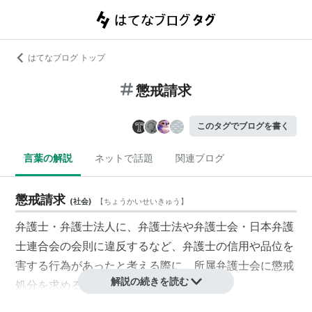
はてなブログ トップ
懲戒請求
このタグでブログを書く
言葉の解説
ネットで話題
関連ブログ
懲戒請求
(
社会
)
【
ちょうかいせいきゅう
】
弁護士・弁護士法人に、弁護士法や弁護士会・日本弁護
士連合会の会則に違反するなど、弁護士の信用や品位を
害する行為があったと考える際に、所属弁護士会に懲戒
解説の続きを読む
処分を求めること
*1
。