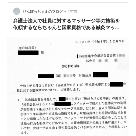
ぐに取り下げた。この弁護士Ｎも、大貫氏と同様で、大
阪で悪名高い弁護士である。自分の家族は大切にしてい
•
びんぼっちゃまのブログ
4年前
る様子を頻繁にＳＮＳ投稿しているが、人の家…
弁護士法人で社員に対するマッサージ等の施術を
依頼するならちゃんと国家資格である鍼灸マッサ
ージ師に頼もう。整体やリラクゼーションなどの
無免許業者と契約したら懲戒請求を受けるかも。