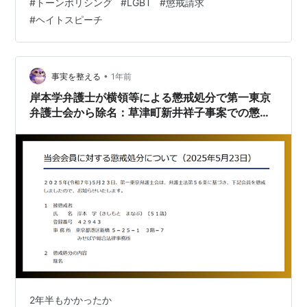
#
トーンポリシング
#
LGBT
#
懲戒請求
懲戒や罰などを受けるようなことはしていない。 請求者
#
ヘイトスピーチ
は仲岡弁護士に対し長期間にわたり批判的言動を繰り返
しており、過去には訴訟も提起したが、請求者側の主張
は認められなかった。 今回の懲戒請求も、これまでの行
いの延長線上にあるもので、客観的にみて「弁護士の職
•
事実を整える
1年前
務上の非行」を指摘す…
岸本学弁護士が横領等による懲戒処分で第一東京
弁護士会から除名：草津町新井祥子事案での懲戒
請求の結果は？
2年半もかかったか