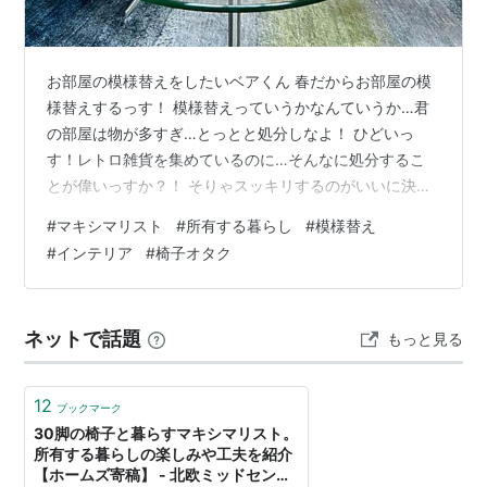
お部屋の模様替えをしたいベアくん 春だからお部屋の模
様替えするっす！ 模様替えっていうかなんていうか…君
の部屋は物が多すぎ…とっとと処分しなよ！ ひどいっ
す！レトロ雑貨を集めているのに…そんなに処分するこ
とが偉いっすか？！ そりゃスッキリするのがいいに決ま
ってる！これだからマキシマリストは！ 何だと…？喧嘩
#
マキシマリスト
#
所有する暮らし
#
模様替え
買うっすよ！フン！ はあ？喧嘩するまでもないよ、どっ
#
インテリア
#
椅子オタク
ちが正しいかは明白だ！ これこら、喧嘩はしないの！ 確
かに物が少ないとコントロールしやすく 部屋の片付けが
楽になるよね。 嫁氏は家具コンシェルジュとして そうい
ネットで話題
もっと見る
うアドバイスもすることがあるよ。 でもそれって価値観
の1つだから 絶対的に正しい…
12
ブックマーク
30脚の椅子と暮らすマキシマリスト。
所有する暮らしの楽しみや工夫を紹介
【ホームズ寄稿】 - 北欧ミッドセンチ