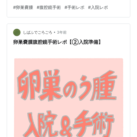
になにやらオイルを垂らし、5分放置。その後再び現れた
#
卵巣嚢腫
#
腹腔鏡手術
#
手術レポ
#
入院レポ
看護師さんが綿棒でおへそをぐりぐり…！グリグリ…！！
16時半頃にシャワー。スッキリ✨ 18時頃に夕飯。がっつ
り通常の食事が出て美味しかったです。ちなみに今回私
•
が入院した病院、子どもを出産したときにもお世話にな
しばふでごろごろ
3年前
っててとってもご飯が美味しいのです！子育てしている
卵巣嚢腫腹腔鏡手術レポ【②入院準備】
と、ゆっくりご飯を食べる機会が…