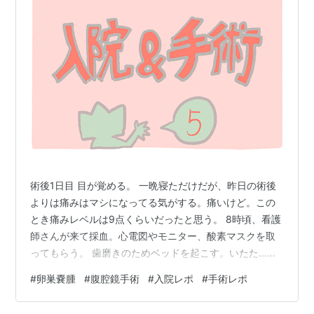
術後1日目 目が覚める。 一晩寝ただけだが、昨日の術後
よりは痛みはマシになってる気がする。痛いけど。この
とき痛みレベルは9点くらいだったと思う。 8時頃、看護
師さんが来て採血。心電図やモニター、酸素マスクを取
ってもらう。 歯磨きのためベッドを起こす。いたた…。
歯磨きをしてうがい受けのようなものにぺってさせても
#
卵巣嚢腫
#
腹腔鏡手術
#
入院レポ
#
手術レポ
らう。 濡れタオルで全身拭いてもらう。全身拭きついで
にパジャマに着替える。このとき介護されてる感凄かっ