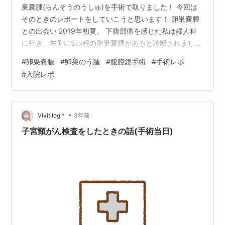
巣嚢腫(らんそうのうしゅ)を手術で取りました！ 今回は
そのときのレポートをしていこうと思います！ 卵巣嚢腫
との出会い 2019年初夏。 下腹部痛を感じた私は婦人科
に行き、左側に5㎝程の卵巣嚢腫があると診断されまし
た。 卵巣嚢腫とは、卵巣内に脂肪や液体などが溜まって
#
卵巣嚢腫
#
卵巣のう腫
#
腹腔鏡手術
#
手術レポ
できたものです。5,6㎝を超えると茎捻転(けいねんてん)
#
入院レポ
と言って卵巣が捻れて激烈な痛みを伴うことがありま
す。 このとき、私の卵巣嚢腫は5㎝あったのですが微妙
な感じで手術には至らず、3ヶ月ごとに経過観察をするこ
とになりました。 そこから2022年、妊娠出産を経て経過
•
Vivit.log＊
3年前
観察を続けるも卵巣嚢…
子宮頸がん検査をしたときの話(手術当日)