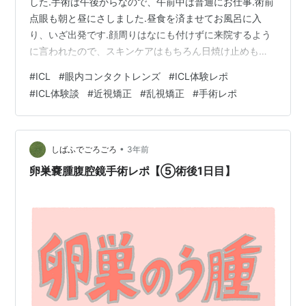
した.手術は午後からなので、午前中は普通にお仕事.術前
点眼も朝と昼にさしました.昼食を済ませてお風呂に入
り、いざ出発です.顔周りはなにも付けずに来院するよう
に言われたので、スキンケアはもちろん日焼け止めも塗
れません...加えて術後は入浴も制限されるので、腕とか
#
ICL
#
眼内コンタクトレンズ
#
ICL体験レポ
も日焼け止めを塗らず、ヘアスタイリング剤も付けませ
#
ICL体験談
#
近視矯正
#
乱視矯正
#
手術レポ
んでした.しかし、この日は猛暑の8月、快晴...帽子・マス
ク・長袖・日傘...と出来るだけ対策.(そしてもちろんメガ
ネ)まわりからは怪しい人に見えたでしょう...(笑)来院後
は受付を済ませ、血圧を測り、術前点眼をしました.点眼
•
しばふでごろごろ
3年前
は麻酔や痛み…
卵巣嚢腫腹腔鏡手術レポ【⑤術後1日目】