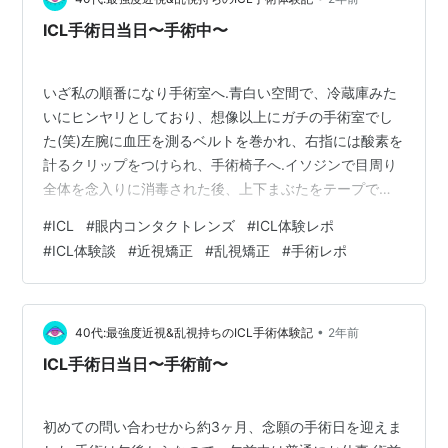
反母趾の手術レポは3回に分けて投稿しようかなと思って
ICL手術日当日〜手術中〜
いて、今回は入院前の流れについてお届けし…
いざ私の順番になり手術室へ.青白い空間で、冷蔵庫みた
いにヒンヤリとしており、想像以上にガチの手術室でし
た(笑)左腕に血圧を測るベルトを巻かれ、右指には酸素を
計るクリップをつけられ、手術椅子へ.イソジンで目周り
全体を念入りに消毒された後、上下まぶたをテープで固
定され、顔全体にカバー(目の部分だけ開閉式)を被せられ
#
ICL
#
眼内コンタクトレンズ
#
ICL体験レポ
ました.いざ、まずは右目から...!唯一見える目の前のライ
#
ICL体験談
#
近視矯正
#
乱視矯正
#
手術レポ
トだけ見つめているように言われ、目の固定具をつけら
れました.術中も事あるごとに点眼されまくりで、ピント
もブレっブレなので、とにかく眩しい光を必死に見るよ
うな気持ちでいましたが、正直自分がどこを見てるかな
•
40代:最強度近視&乱視持ちのICL手術体験記
2年前
んて、全然わかりませんでした…
ICL手術日当日〜手術前〜
初めての問い合わせから約3ヶ月、念願の手術日を迎えま