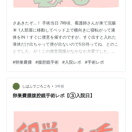
さあきたぞ…！ 手術当日 7時頃、看護師さんが来て浣腸
☀️ 1人部屋に移動してベッド上で横向きに寝転がって液
体をIN！すぐに便意を催すのですが、すぐ出すと入れた
液体だけ出ちゃって便が出ないので5分待ってね、とのこ
とでした。が！この便意我慢がなかなか大変でした。お
そらく5分経ってなかったかと思われます。終了後、看護
#
卵巣嚢腫
#
腹腔鏡手術
#
入院レポ
#
手術レポ
師さんにその旨伝えたものの一応便は出てたのでOKとの
ことでした🙆‍♀️ﾎｯ… 出産時のいきみ逃し(めっちゃいきみた
くなるけど子宮口開ききってないためまだいきんじゃだ
•
め！のやつ)やってたから便意の我慢くらい余裕やろ！思
しばふでごろごろ
3年前
ってましたがそうでもなかったようです。ﾄﾎﾎ… 10時頃、
卵巣嚢腫腹腔鏡手術レポ【③入院日】
4人部屋から…