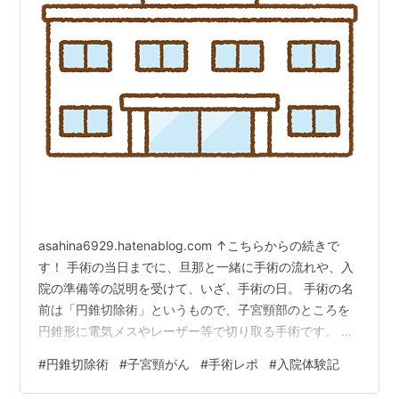
asahina6929.hatenablog.com ↑こちらからの続きで
す！ 手術の当日までに、旦那と一緒に手術の流れや、入
院の準備等の説明を受けて、いざ、手術の日。 手術の名
前は「円錐切除術」というもので、子宮頸部のところを
円錐形に電気メスやレーザー等で切り取る手術です。 詳
しく知りたい方はこちらをご覧ください。 ganjoho.jp 前
#
円錐切除術
#
子宮頸がん
#
手術レポ
#
入院体験記
日は21時以降絶食で、当日の12時までは水は飲んでもオ
ッケーでした。 私が入院した総合病院はまだコロナの警