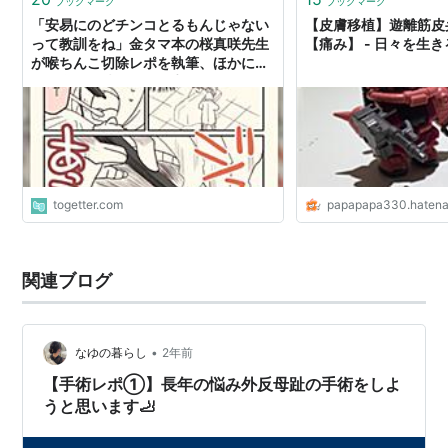
ブックマーク
ブックマーク
「安易にのどチンコとるもんじゃない
【皮膚移植】遊離筋皮
って教訓をね」金タマ本の桜真咲先生
【痛み】 - 日々を生
が喉ちんこ切除レポを執筆、ほかに新
刊は金玉捻挫2や目玉手術レポも
togetter.com
papapapa330.hatena
関連ブログ
•
なゆの暮らし
2年前
【手術レポ①】長年の悩み外反母趾の手術をしよ
うと思います🦶