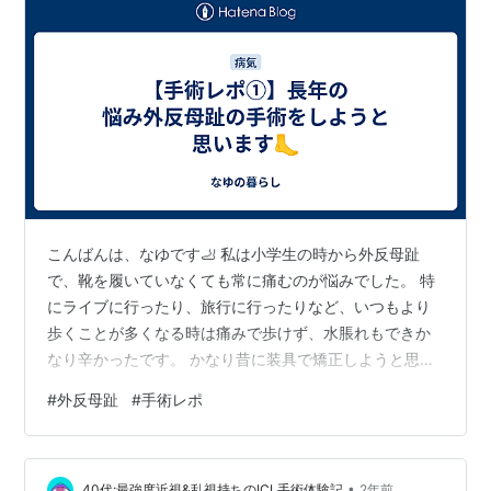
こんばんは、なゆです🦶 私は小学生の時から外反母趾
で、靴を履いていなくても常に痛むのが悩みでした。 特
にライブに行ったり、旅行に行ったりなど、いつもより
歩くことが多くなる時は痛みで歩けず、水脹れもできか
なり辛かったです。 かなり昔に装具で矯正しようと思っ
たこともあったのですが、装具が合わず痛みが出たこと
#
外反母趾
#
手術レポ
や、頑張ったにも関わらず効果がなかったので諦めてい
ました。 そんな中、まとまった休みが取れたので、ここ
を逃したら次はいつオペできるか分からないと思い思い
•
切ってオペすることを決意しました✨ というわけで、外
40代:最強度近視&乱視持ちのICL手術体験記
2年前