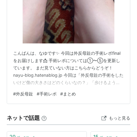
こんばんは、なゆです✨ 今回は外反母趾の手術レポfinal
をお届けします📩 手術レポについては①〜⑤を更新し
ています。 まだ見ていない方はこちらからどうぞ！
nayu-blog.hatenablog.jp 今回は「外反母趾の手術をした
いけど傷の大きさはどのくらいなの？」「歩けるように
なるまではどのくらいの期間がかかる？」「仕事復帰す
#
外反母趾
#
手術レポ
#
まとめ
るのは大変？」と言った悩みが解決できるかなと思いま
す！ 治療するにもメリット・デメリットはあるので、適
切な判断ができる材料になればいいなと思います✨ キズ
ネットで話題
もっと見る
の大きさ ピンを抜くのはope後3週間 歩けるようになる
期間 ペンギン歩きならope後約1週間くらい 普段通り歩…
20
15