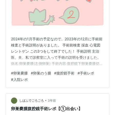
2024年の1月手術の予定なので、2023年の12月に手術前
検査と手術説明がありました。 手術前検査 採血 心電図
レントゲン この3つをして終了でした！ 手術説明 主治
医、夫、私で診察室に入って手術の説明を受けました。
病名:卵巣嚢腫(左側卵巣) 手術内容:腹腔鏡下卵巣嚢腫切除
術…臍の下に2㎝の腹腔鏡を入れる傷と左右に5㎜くらい
#
卵巣嚢腫
#
卵巣のう腫
#
腹腔鏡手術
#
手術レポ
のハサミやピンセットを入れる穴2〜3箇所を作ってそこ
#
入院レポ
から手術を行う。腹腔鏡をお腹の中に入れたあと、炭酸
ガスでお腹膨らませてできたスペースで手術する。とれ
た卵巣嚢腫は中身の液体を吸引し、ペシャンコにしてお
腹の外へ取り出す。とったあとの卵巣嚢腫は病理検査を
•
しばふでごろごろ
3年前
行い、癌などの悪…
卵巣嚢腫腹腔鏡手術レポ【①出会い】