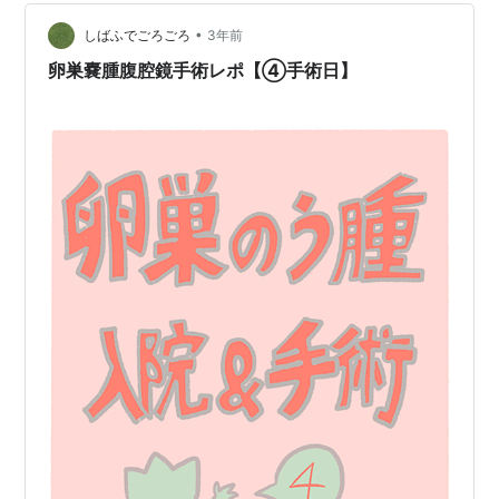
た。そしてこの後入院中何度もなのだが、医療従事者ス
•
ッゲーって思った。 お昼頃、ベッドを起こしてクラクラ
しばふでごろごろ
3年前
する感じがないので尿の管を抜くことに。尿の管を抜く
卵巣嚢腫腹腔鏡手術レポ【④手術日】
とずっとあった膀胱炎っぽい痛みがマシ…