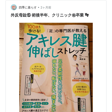
衝撃を受け止めたり、 歩くときや走るときに前に進む力
（推進力）を生み出したりします。 次に、下の写真をご
•
四季に暮らす
2ヶ月前
覧ください。 上の写真は、…
外反母趾⑮ 術後半年、クリニック㊗️卒業 👣