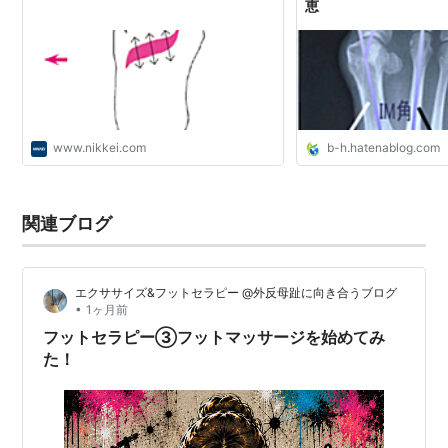
恵
www.nikkei.com
b-h.hatenablog.com
関連ブログ
エクササイズ&フットセラピー @外反母趾に向き合うブログ
•
1ヶ月前
フットセラピー③フットマッサージを始めてみ
た！