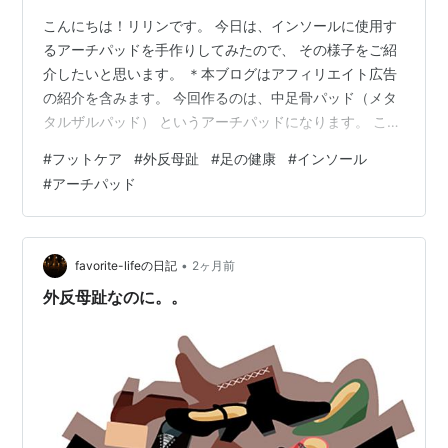
こんにちは！リリンです。 今日は、インソールに使用す
るアーチパッドを手作りしてみたので、 その様子をご紹
介したいと思います。 ＊本ブログはアフィリエイト広告
の紹介を含みます。 今回作るのは、中足骨パッド（メタ
タルザルパッド） というアーチパッドになります。 こち
らのバナーに写っているのが、中足骨パッドです。 広告
#
フットケア
#
外反母趾
#
足の健康
#
インソール
room.rakuten.co.jp 中足骨パッドの機能としては、 足裏
#
アーチパッド
側の指の付け根を持ち上げてくれる効果を持っていま
す。 また、外反母趾の痛みを軽減する目的で使われるこ
とのあるパッドです。 外反母趾でお悩みの方には中足骨
パッドがおすすめです！ ちなみに今回はアーチパッドを
•
favorite-lifeの日記
2ヶ月前
手作りし…
外反母趾なのに。。