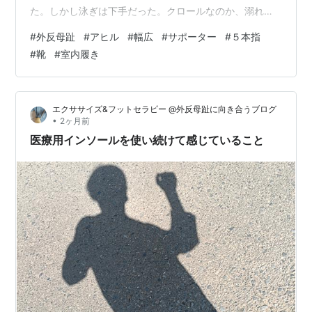
た。しかし泳ぎは下手だった。クロールなのか、溺れて
いるのか、自分でも区別がつかない。中学、高校にプー
#
外反母趾
#
アヒル
#
幅広
#
サポーター
#
５本指
ルはなく、幅広に合うローファーを履いて、何の不自由
#
靴
#
室内履き
も感じず成長した。 大学生になると、パンプスを履く機
会が増える。これが厄介だった。何しろ、爪先に行くほ
ど幅が狭まり、水かき付きの足には合わない。大き目の
エクササイズ&フットセラピー @外反母趾に向き合うブログ
パンプスを買って、人差し指と中指が重なるほど窮屈な
•
2ヶ月前
場所に押し込めても、爪先には届かずすき間ができる…
医療用インソールを使い続けて感じていること