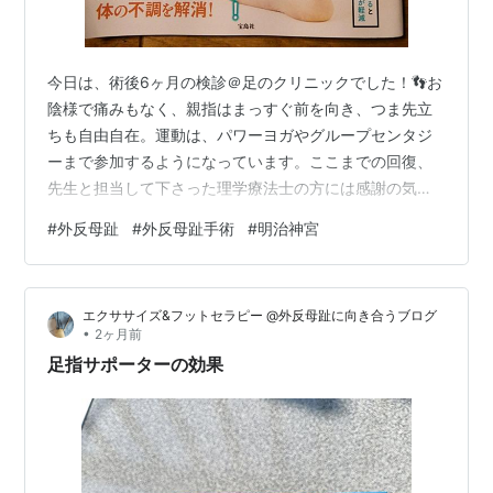
今日は、術後6ヶ月の検診＠足のクリニックでした！👣お
陰様で痛みもなく、親指はまっすぐ前を向き、つま先立
ちも自由自在。運動は、パワーヨガやグループセンタジ
ーまで参加するようになっています。ここまでの回復、
先生と担当して下さった理学療法士の方には感謝の気持
ちでいっぱいです。ありがとうございました！今日は診
#
外反母趾
#
外反母趾手術
#
明治神宮
察するなり・・先生：「はい、もう今回で卒業。次回は
一年後に診せてね。」私：「一年後というと、術後一年
後になる12月ということですね？」先生：「いや、今日
エクササイズ&フットセラピー @外反母趾に向き合うブログ
から一年後。来年の６月に診せてもらいます。」私：
•
2ヶ月前
「ヽ(ﾟoﾟ;)ノ」 術後、定期的に診て頂いてリハビリ指導
足指サポーターの効果
も受けていたので安心でしたがこれからは、…