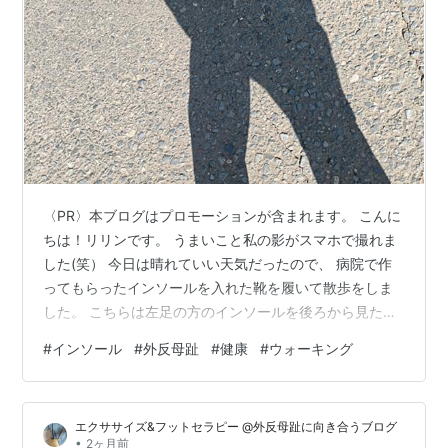
〈PR〉本ブログはプロモーションが含まれます。 こんに
ちは！リリンです。 うまいこと私の影がスマホで撮れま
した(笑） 今日は晴れていい天気だったので、 病院で作
ってもらったインソールを入れた靴を履いて散歩をしま
した。 こちらは左足の方のインソールを後ろから見た写
真です。 よーくみると、踵の内側部分が高くなっていま
#
インソール
#
外反母趾
#
健康
#
ウォーキング
すよね。 これは、私の踵が内側に傾いているので、その
傾きを矯正する目的で 内側部分が高くなっているんで
す。 私が使っているインソールは踵の位置を矯正してく
エクササイズ&フットセラピー @外反母趾に向き合うブログ
れるタイプでして、 去年の秋頃に整形外科の義肢装具士
•
2ヶ月前