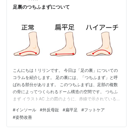
さんにつくってもらったものです。 ずっと使い続けてい
足裏のつちふまずについて
て思うのが、 外反母趾の痛み…
こんにちは！リリンです。 今日は「足の裏」についての
コラムを紹介します。 足の裏には、「つちふまず」と呼
ばれる部分があります。 このつちふまずは、足部の複数
の骨によってつくられるドーム構造の空間です。 つちふ
まず イラストAC 上の図のように、赤線で示されている
ところがつちふまずになります。 正常であれば小さなド
#
インソール
#
外反母趾
#
扁平足
#
フットケア
ームのような形になっていますが、 平らな形だったり持
#
姿勢改善
ち上がっているような形になっている人もいます。 つち
ふまずの役割としては、 足が床や地面に着地したときの