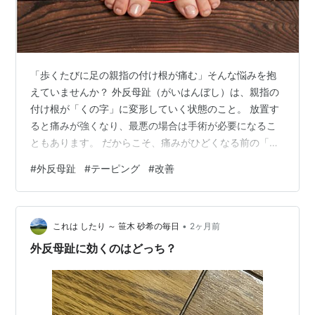
「歩くたびに足の親指の付け根が痛む」そんな悩みを抱
えていませんか？ 外反母趾（がいはんぼし）は、親指の
付け根が「くの字」に変形していく状態のこと。 放置す
ると痛みが強くなり、最悪の場合は手術が必要になるこ
ともあります。 だからこそ、痛みがひどくなる前の「早
めのセルフケア」がとても大切です。 本記事では、外反
#
外反母趾
#
テーピング
#
改善
母趾が起こる原因をはじめ、自宅で簡単にできるストレ
ッチや痛みを和らげるテーピングの具体的な方法を分か
りやすく解説します。 足の痛みを軽減し、お気に入りの
•
靴を履いて快適に出かけられる毎日を一緒に取り戻しま
これは したり ～ 笹木 砂希の毎日
2ヶ月前
しょう。 ***目次*** 外反母趾を引き起こす4つの主な原
外反母趾に効くのはどっち？
因 1.足に合わない靴 2.足…