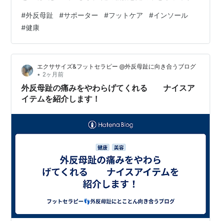
るサポーターです。 ウエルシアなどの薬局で購入できま
#
外反母趾
#
サポーター
#
フットケア
#
インソール
す。 土踏まずのサポートをしてくれるので、足の指に力
#
健康
が入る感じがあります。 ただ、肝心の足の指の痛みはと
れず、、。 いろいろ組み合わせたほうが効果を発揮して
くれそうな サポーターです。インソールと相性はよさそ
エクササイズ&フットセラピー @外反母趾に向き合うブログ
う。 試行錯誤していきます！！
•
2ヶ月前
外反母趾の痛みをやわらげてくれる ナイスア
イテムを紹介します！