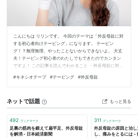
こんにちは リリンです。 今回のテーマは「外反母趾に対
する初心者向けテーピング」になります。 テーピン
グ！？無理無理。やったことないからできないよ。 大丈
夫！テーピング初心者のわたしでもできたのでカンタン
ですよ！ この記事を読んでわかること ・外反母趾に対す
るテーピングについて知ることができる ・キネシオテー
#
キネシオテープ
#
テーピング
#
外反母趾
プについて知ることができる わたしは以前、外反母趾に
よる足の痛みに長い間悩まされていたことがありまし
た。 そこでキネシオテープというテープを使ってみたと
ネットで話題
もっと見る
ころ、 つちふまずが温まる感じがあり、加えて親指の痛
みが軽くなった経験があります。 5本指ソックスや足袋
ソックスなど試してきましたがイマイ…
492
311
ブックマーク
ブックマーク
足裏の筋肉を鍛えて扁平足、外反母趾
外反母趾の原因と治し
を解消 - 日本経済新聞
し、痛みをとるには -