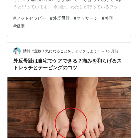
うと思っています。 今回は、わたしが行っているフット
マッサージをシェアします。 オイルを使ってマッサージ
#
フットセラピー
#
外反母趾
#
マッサージ
#
美容
をしたい場合は、ホホバオイルなど がオススメです。 目
#
健康
次 理学療法士の目線で考えるマッサージ わたしのエピソ
ード マッサージについて考えたこと やってみよう！フッ
トマッサージ ふくらはぎをマッサージ 足の裏をマッサー
ジ 足の甲をマッサージ おわりに あとがき サブブログの
•
情報は宝物！気になることをチェックしよう！
1ヶ月前
更…
外反母趾は自宅でケアできる？痛みを和らげるス
トレッチとテーピングのコツ