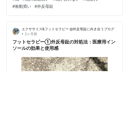
す。 それなのについ 靴を衝動買いしてしまった。。 中
#
衝動買い
#
外反母趾
国製だと分かってたのに 何度もwebから広告が上がって
来て 数回見にいった。 断言してないけど外反母趾やX脚
が 治るような映像が載っていたので つい買ってしまっ
エクササイズ&フットセラピー @外反母趾に向き合うブログ
た。罠だよね。。 治るとは一言も書いてない。 映像が流
•
2ヶ月前
れた…
フットセラピー①外反母趾の対処法：医療用イン
ソールの効果と使用感