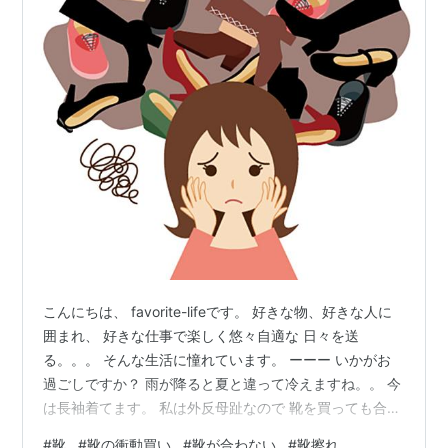
こんにちは、 favorite-lifeです。 好きな物、好きな人に
囲まれ、 好きな仕事で楽しく悠々自適な 日々を送
る。。。 そんな生活に憧れています。 ーーー いかがお
過ごしですか？ 雨が降ると夏と違って冷えますね。。 今
は長袖着てます。 私は外反母趾なので 靴を買っても合う
物が少ないです。 普通なら現物見て履いてから決めま
#
靴
#
靴の衝動買い
#
靴が合わない
#
靴擦れ