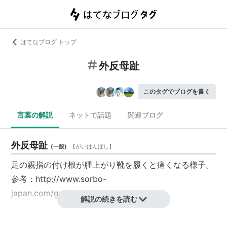
はてなブログ トップ
外反母趾
このタグでブログを書く
言葉の解説
ネットで話題
関連ブログ
外反母趾
(
一般
)
【
がいはんぼし
】
足の親指の付け根が腫上がり靴を履くと痛くなる様子。
参考：
http://www.sorbo-
japan.com/gaihanboshi/index.html
解説の続きを読む