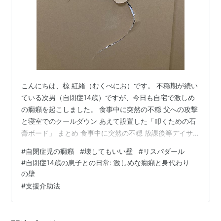
こんにちは、椋 紅緒（むくべにお）です。 不穏期が続い
ている次男（自閉症14歳）ですが、今日も自宅で激しめ
の癇癪を起こしました。 食事中に突然の不穏 父への攻撃
と寝室でのクールダウン あえて設置した「叩くための石
膏ボード」 まとめ 食事中に突然の不穏 放課後等デイサ
ービスから帰宅し、夕食をとっていた時のことです。 食
#
自閉症児の癇癪
#
壊してもいい壁
#
リスパダール
べている途中で徐々に次男の表情が険しくなり、ブルー
#
自閉症14歳の息子との日常: 激しめな癇癪と身代わり
ベリーやブラックベリーが乗ったお皿を乱暴に払い除け
の壁
ました。 ビシャ！ 床に散らばる果実と、静まり返る食
#
支援介助法
卓。嵐の予感がした瞬間でした。 父への攻撃と寝室での
クールダウン その後、席を立った次男は私に向かって殴
りかかってきました。 少し…