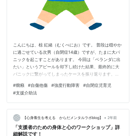
こんにちは、椋 紅緒（むくべにお）です。 普段は穏やか
に過ごせている次男（自閉症14歳）ですが、たまに大パ
ニックを起こすことがあります。 今回は「ベランダに出
たい」というアピールを却下し続けた結果、最終的に大
パニックに繋がってしまったケースを振り返ります。
「断られ続ける」ことが引き金になる 我が家のパニック
#
癇癪
#
自傷他傷
#
強度行動障害
#
自閉症児育児
対処法 なぜ「ベランダ」に固執するのか 「危険」や「不
#
支援介助法
潔」をどう伝えるか まとめ 「断られ続ける」ことが引き
金になる 次男が癇癪を起こすときは、大抵このパターン
です。 絵カードを使って「散歩」や「電車」を要求して
くるのですが、状況的にどうしても応えられず断り続け
•
【心身養生を考える からだメンタルラボblog】
2年前
てしまうと、処理しきれなくな…
「支援者のための身体と心のワークショップ」詳
細解説です！