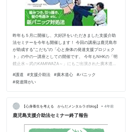
昨年も５月に開催し、大好評をいただきました支援介助
法セミナーを今年も開催します！ 今回の講座は鹿児島市
が助成する”こだち”の「心と身体の発達支援プロジェク
ト」の中の一講座としての開催です。 今年もNHKの「明
鏡止水～武のKAMIWAZA～」にもご出演された廣木道心
先生をお招きして、護道・支援介助法の技術について学
#
護道
#
支援介助法
#
廣木道心
#
パニック
びます。 お申し込みはこちらからどうぞ！ forms.gle ※
#
発達障がい
昨年に開催していた支援介助法セミナーの内容はこちら
のページで紹介をしております。 www.karadamental-
brog.com 詳細については以下の通りです。
•
【心身養生を考える からだメンタルラボblog】
4年前
鹿児島支援介助法セミナー終了報告