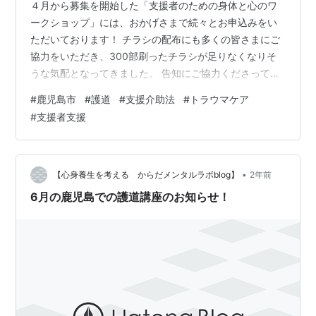
４月から募集を開始した「支援者のための身体と心のワ
ークショップ」には、おかげさまで続々とお申込みをい
ただいております！ チラシの配布にも多くの皆さまにご
協力をいただき、300部刷ったチラシが足りなくなりそ
うな気配となってきました。 告知にご協力くださってい
る皆さま、本当にありがとうございます！ 今回の記事で
#
鹿児島市
#
護道
#
支援介助法
#
トラウマケア
は、講座の具体的な内容についてのイメージや、チラシ
#
支援者支援
の配布中によく質問された護道や講師の廣木道心先生に
ついて改めてご紹介したいと思います。
•
【心身養生を考える からだメンタルラボblog】
2年前
6月の鹿児島での護道講座のお知らせ！