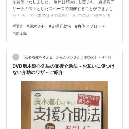
を開催いたしました。 当日は晴天にも恵まれ、鹿児島ア
リーナの広々としたスペースで開催することができまし
た！ 今回の記事ではその講座についての終了報告と後日
視聴についてのお知らせです。
#
護道
#
廣木道心
#
支援介助法
#
身体アプローチ
#
鹿児島
•
【心身養生を考える からだメンタルラボblog】
4年前
DVD廣木道心先生の支援介助法～お互いに傷つけ
ない介助のワザ～ご紹介