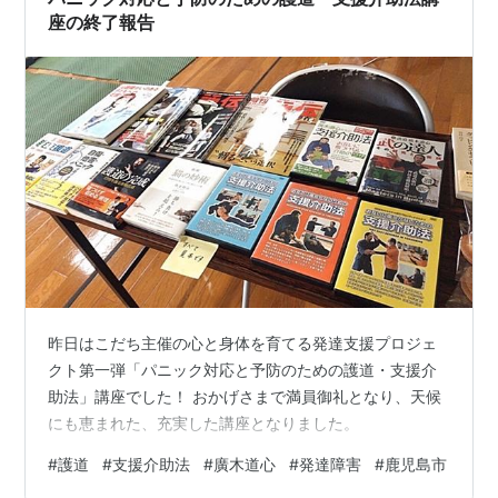
座の終了報告
昨日はこだち主催の心と身体を育てる発達支援プロジェ
クト第一弾「パニック対応と予防のための護道・支援介
助法」講座でした！ おかげさまで満員御礼となり、天候
にも恵まれた、充実した講座となりました。
#
護道
#
支援介助法
#
廣木道心
#
発達障害
#
鹿児島市