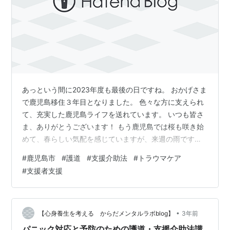
あっという間に2023年度も最後の日ですね。 おかげさま
で鹿児島移住３年目となりました。 色々な方に支えられ
て、充実した鹿児島ライフを送れています。 いつも皆さ
ま、ありがとうございます！ もう鹿児島では桜も咲き始
めて、春らしい気配を感じていますが、来週の雨ですぐ
に散ってしまうのかなとちょっぴり寂しくも思う今日こ
#
鹿児島市
#
護道
#
支援介助法
#
トラウマケア
の頃です。 さて、２年前から鹿児島市にて年に一回、一
#
支援者支援
般社団法人護道の廣木道心先生をお招きして開催してき
ている護道・支援介助法講座を今年も開催いたします。
お申込みはこちらから！ forms.gle 今年の講座について
今回の講座はテーマを「支援者のための身体と心のワー
•
【心身養生を考える からだメンタルラボblog】
3年前
クショップ」と題して…
パニック対応と予防のための護道・支援介助法講