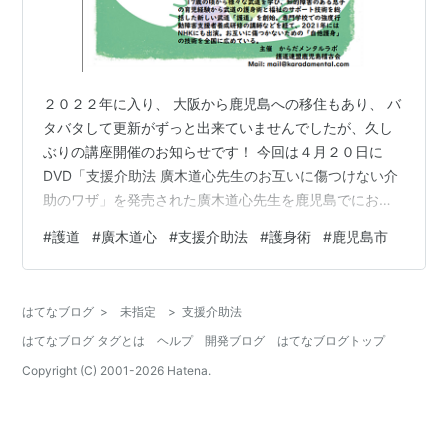
２０２２年に入り、 大阪から鹿児島への移住もあり、 バ
タバタして更新がずっと出来ていませんでしたが、久し
ぶりの講座開催のお知らせです！ 今回は４月２０日に
DVD「支援介助法 廣木道心先生のお互いに傷つけない介
助のワザ」を発売された廣木道心先生を鹿児島でにお招
きして、 「支援介助法セミナー～障害のある方へのパニ
#
護道
#
廣木道心
#
支援介助法
#
護身術
#
鹿児島市
ックへの対処法～」を５月２２日（日）に開催致しま
す。 ※本講座の募集は終了しました。現在、後日視聴１
０００円の募集を行っております。 www.karadamental-
はてなブログ
>
未指定
>
支援介助法
brog.com 詳細については以下の通り
はてなブログ タグとは
ヘルプ
開発ブログ
はてなブログトップ
Copyright (C) 2001-
2026
Hatena.