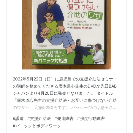
2022年5月22日（日）に鹿児島での支援介助法セミナー
の講師を務めてくださる廣木道心先生のDVDが先日BAB
ジャパンより4月20日に発売となりました。 タイトル
「廣木道心先生の支援介助法～お互いに傷つけない介助
のワザ～」 定価5280円です。 パッケージには息子さん
のおーちゃんが自分自身が廣木先生から抱きかかえを受
#
護道
#
支援介助法
#
発達障害
#
強度行動障害
けている絵が描かれており、この技法を心地よいものと
#
パニックとボディワーク
感じていることが伝わってきます。 DVDの内容 前半 後