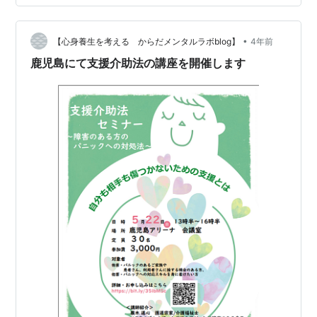
半 総括 支援介助法のセミナー情報 DVDの内容 前半 DVD
の最初はこれまでのパニックや自傷・他害の問題点を紹
介から始まります。 例えば、パニックのある子や大人の
•
【心身養生を考える からだメンタルラボblog】
4年前
支援において…
鹿児島にて支援介助法の講座を開催します