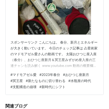
スポンサーリンク こんにちは。 春分、新月とエネルギー
が大きく動いています。 今日のチェック記事は 占星術家
のマドモアゼル愛さんの動画です。 太陽おひつじ座入座
（春分）、おひつじ座新月＆冥王星みずがめ座入座の三
連チャンを読み解く www.youtube.com 動画の概要欄よ
り 古いものが力を無くし、新たなものに切り替わる天の
#
マドモアゼル愛
#
2023年春分
#
おひつじ座新月
時があります。 2023年の3月21日は春分、翌22日が新
#
冥王星
#
新たなものに切り替わる
#
水瓶座の時代
月、そして明日23日が初めての冥王星みずがめ座入座。
#
支配構造の崩壊
#
新時代にシフト
三連チャンで切り替わる星の配置が訪れます。 おひつじ
座は新規を意味する星座で、これまでのやり方では通用
しないことを意味する、パイオニアの星座。そこに今年
関連ブログ
は幸運の木…