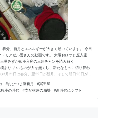
。 春分、新月とエネルギーが大きく動いています。 今日
マドモアゼル愛さんの動画です。 太陽おひつじ座入座
冥王星みずがめ座入座の三連チャンを読み解く
動画の概要欄より 古いものが力を無くし、新たなものに切り替わ
年の3月21日は春分、翌22日が新月、そして明日23日が初
三連チャンで切り替わる星の配置が訪れます。 おひつ
分
#
おひつじ座新月
#
冥王星
、これまでのやり方では通用しないことを意味する、パイ
水瓶座の時代
#
支配構造の崩壊
#
新時代にシフト
運の木…