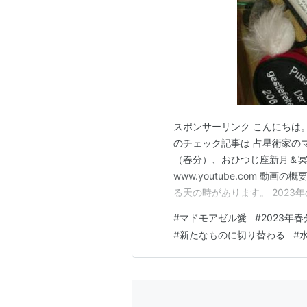
スポンサーリンク こんにちは
のチェック記事は 占星術家の
（春分）、おひつじ座新月＆
www.youtube.com 
る天の時があります。 2023
めての冥王星みずがめ座入座。
#
マドモアゼル愛
#
2023年春
じ座は新規を意味する星座で
#
新たなものに切り替わる
#
オニアの星座。そこに今年は幸