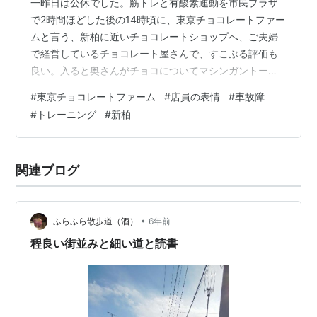
一昨日は公休でした。筋トレと有酸素運動を市民プラザ
で2時間ほどした後の14時頃に、東京チョコレートファー
ムと言う、新柏に近いチョコレートショップへ、ご夫婦
で経営しているチョコレート屋さんで、すこぶる評価も
良い。入ると奥さんがチョコについてマシンガントーク
でお出迎え。僕は同僚の方々への普段の労い品を購入し
#
東京チョコレートファーム
#
店員の表情
#
車故障
に行きましたが… チョコレートをしこたま（4500円分）
#
トレーニング
#
新柏
購入後に車のバッテリーが死んだ… 前触れもなくかから
なくなった。が、間違いなくバッテリー不足の症状。 仕
方がないので店主のお二人に少し車を置かせて頂けるか
関連ブログ
確認してみた。 バッテリーを買いに行こうと思う。ここ
からだとホームセンターかイエローハ…
•
ふらふら散歩道（酒）
6年前
程良い街並みと細い道と読書