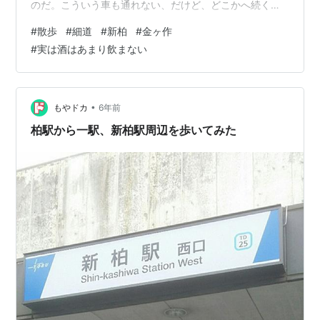
のだ。こういう車も通れない、だけど、どこかへ続くア
スファルト道が何ていうか、安心感があって、程良く圧
#
散歩
#
細道
#
新柏
#
金ヶ作
迫感があってタマランのだ。 新柏駅。東武線という私鉄
#
実は酒はあまり飲まない
沿線の駅のホーム。なんか寂れた感もありつつ、緑の少
ない風景が良い。夕焼けと空とコンクリートとほのかな
緑が絶妙な気がする。きっと僕にしか分からないのだろ
うけど。終焉の空気感といえば良いのかな？滅びよ。 し
•
もやドカ
6年前
ばらく日記も更新してなかったので、無理矢理に更…
柏駅から一駅、新柏駅周辺を歩いてみた