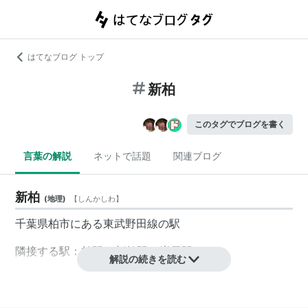
はてなブログ トップ
新柏
このタグでブログを書く
言葉の解説
ネットで話題
関連ブログ
新柏
(
地理
)
【
しんかしわ
】
千葉県柏市にある東武野田線の駅
隣接する駅：柏駅 -
新柏
駅 -
増尾
駅
解説の続きを読む