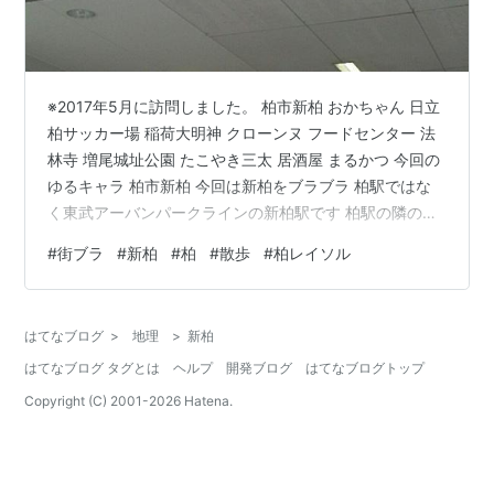
※2017年5月に訪問しました。 柏市新柏 おかちゃん 日立
柏サッカー場 稲荷大明神 クローンヌ フードセンター 法
林寺 増尾城址公園 たこやき三太 居酒屋 まるかつ 今回の
ゆるキャラ 柏市新柏 今回は新柏をブラブラ 柏駅ではな
く東武アーバンパークラインの新柏駅です 柏駅の隣の駅
です 新柏どんな場所なのか楽しみです 柏駅の隣の新柏駅
#
街ブラ
#
新柏
#
柏
#
散歩
#
柏レイソル
ということで 栄えているのかなと勝手に想像してました
が そんな事はなく 静かな住宅街といった感じでした 電
気屋さんにこんな看板が 電気屋さんになぜその名言？？
はてなブログ
>
地理
>
新柏
と思いましたが それも全て自分が決めることです 電気屋
はてなブログ タグとは
ヘルプ
開発ブログ
はてなブログトップ
に名言、悪くないだろう おかちゃん 昼食は駅近のこち…
Copyright (C) 2001-
2026
Hatena.