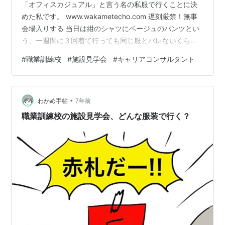
「オフィスカジュアル」と言う名の私服で行くことに決
めた私です。 www.wakametecho.com 遅刻厳禁！無事
会場入りする 当日は紺のシャツにベージュのパンツとい
う、一週間に３回着て行っても同じ服とバレないくらい
の地味なスタイルで行きました。 職業訓練校のパンフレ
#
職業訓練校
#
施設見学会
#
キャリアコンサルタント
ット・筆記用具・飲み物、忘れ物はありません！ 超絶方
向音痴な私ですが、スマホという文明の利器を手にして
からは様子が違います。googleマップに目的地を入れ
•
て、連れて行ってもらいます。 本当にされるがままで、
わかめ手帖
7年前
「右方向です」「左方向です」「目的地に到着しまし
職業訓練校の施設見学会、どんな服装で行く？
た」「お疲れ様でした」と…