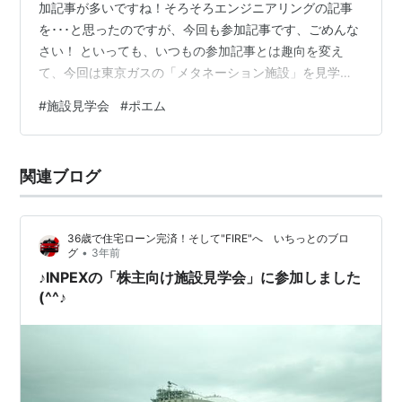
加記事が多いですね！そろそろエンジニアリングの記事
を･･･と思ったのですが、今回も参加記事です、ごめんな
さい！ といっても、いつもの参加記事とは趣向を変え
て、今回は東京ガスの「メタネーション施設」を見学し
た際のことを書いてみたいと思います！ただ、見学内容
#
施設見学会
#
ポエム
については公開できないため、「なぜ見学会に参加して
記事を書こうと思ったのか」という点について、後半で
お伝えできたらと･･･！ この記事をご覧いただいた方に、
関連ブログ
「東京ガスの内製開発チームにいるエンジニアって、こ
ういうことを考えてプロダクト開発しているんだな〜」
ということが少しでも伝わりましたら幸いで…
36歳で住宅ローン完済！そして"FIRE"へ いちっとのブロ
•
グ
3年前
♪INPEXの「株主向け施設見学会」に参加しました
(^^♪