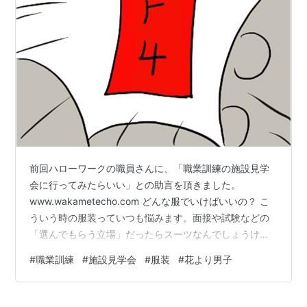
前回ハローワークの職員さんに、「職業訓練の施設見学
会に行ってみたらいい」との助言を頂きました。
www.wakametecho.com どんな服でいけばいいの？ こ
ういう時の服装っていつも悩みます。面接や試験などの
「選んでもらう立場」だったらスーツなんでしょうけ
ど、説明会とか見学会ってどうしたらいいんでしょう。
#
職業訓練
#
施設見学会
#
服装
#
花より男子
自分ひとりスーツで行って周りが全員ラフな服だったら
目立っちゃうし、その反対もしかり。「みんなと一緒が
いい」日本人の悪い所と言われそうですが、そんなん言