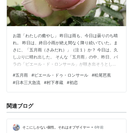
お題「わたしの癒やし」 昨日は雨も、今日は曇りのち晴
れ。 昨日は、終日小雨が絶え間なく降り続いていた。ま
さに、「五月雨（さみだれ）」（注１）か？ 今日は、久
しぶりに晴れ出した。 そんな「五月雨」の中、昨日、バ
ラの「ピエール・ド・ロンサール」が咲き出そうとして
いた。 その様子は次の写真（１枚）のとおりである。 今
#
五月雨
#
ピエール・ドゥ・ロンサール
#
松尾芭蕉
朝の様子は次の写真（１枚）のとおりである。 （ピンク
#
日本三大急流
#
村下孝蔵
#
初恋
色の豪華な大輪のバラである。淡いピンク色は初恋を想
起させようか。しかし、芳香はほとんどない。） 「五月
雨」と言えば、俳聖「松尾芭蕉」の有名な俳句に、「五
関連ブログ
月雨を 集めて涼し 隅田川」があったような？(*'ω'*) いや
違った「長良川（岐阜…
•
そこにしかない個性。それはオブザイヤー
6年前