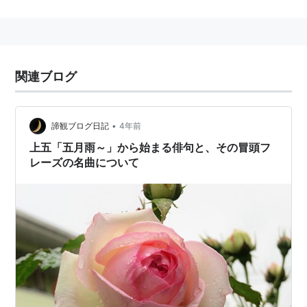
球磨川（熊本県）
なお、常願寺川（富山県）は、上記より急流（河川の延
長は56kmで水源の標高2,661m）だが、知名度の点から
含められておらず、日本三大急流はあくまでも「日本を
関連ブログ
代表する」急流である。
•
諦観ブログ日記
4年前
上五「五月雨～」から始まる俳句と、その冒頭フ
レーズの名曲について