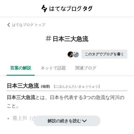
はてなブログ トップ
日本三大急流
このタグでブログを書く
言葉の解説
ネットで話題
関連ブログ
日本三大急流
(
地理
)
【
にほんさんだいきゅうりゅう
】
日本三大急流
とは、日本を代表する3つの急流な河川の
こと。
最上川（山形県）
解説の続きを読む
富士川（長野県・山梨県・静岡県）