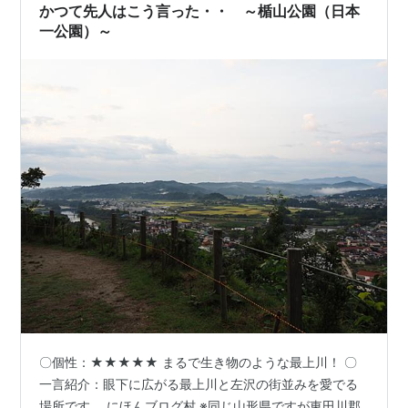
かつて先人はこう言った・・ ～楯山公園（日本
一公園）～
〇個性：★★★★★ まるで生き物のような最上川！ 〇
一言紹介：眼下に広がる最上川と左沢の街並みを愛でる
場所です。 にほんブログ村 ※同じ山形県ですが東田川郡