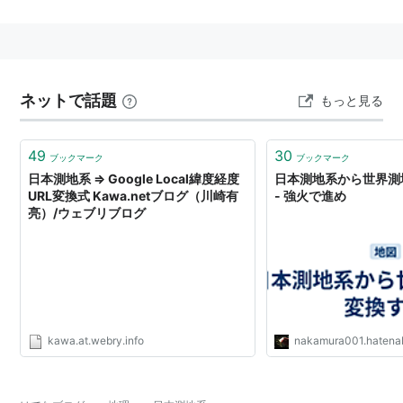
ベッセル楕円体
を採用し、天文観測によって決定された
経緯度原点の値と原方位角を基準として構築された。
なお、2002年4月以降適用されている「
日本測地系
2000
（
Japanese Geodetic Datum2000
）」は、国際
ネットで話題
もっと見る
的に利用されているITRF系を採用した
世界測地系
の一
部。
49
30
ブックマーク
ブックマーク
日本測地系 ⇒ Google Local緯度経度
日本測地系から世界測
URL変換式 Kawa.netブログ（川崎有
- 強火で進め
亮）/ウェブリブログ
kawa.at.webry.info
nakamura001.hatena