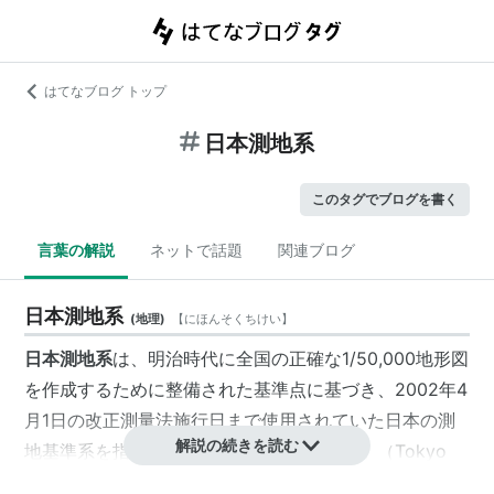
はてなブログ トップ
日本測地系
このタグでブログを書く
言葉の解説
ネットで話題
関連ブログ
日本測地系
(
地理
)
【
にほんそくちけい
】
日本測地系
は、明治時代に全国の正確な1/50,000地形図
を作成するために整備された基準点に基づき、2002年4
月1日の改正測量法施行日まで使用されていた日本の測
解説の続きを読む
地基準系を指す固有名詞。「
旧日本測地系
」（Tokyo
Datum）ともいう。