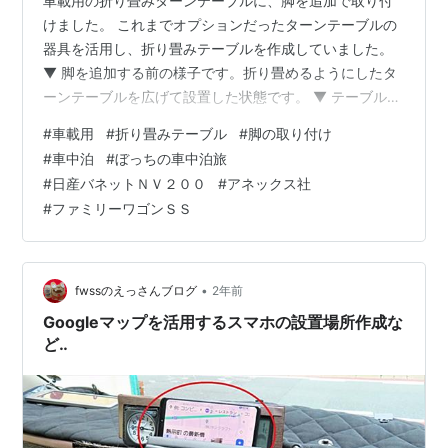
車載用の折り畳みターンテーブルに、脚を追加で取り付
けました。 これまでオプションだったターンテーブルの
器具を活用し、折り畳みテーブルを作成していました。
▼ 脚を追加する前の様子です。折り畳めるようにしたタ
ーンテーブルを広げて設置した状態です。 ▼ テーブルを
広げた奧側は、置くだけで脚は付けていませんでした。
#
車載用
#
折り畳みテーブル
#
脚の取り付け
▼ 折り畳んだテーブル側には、脚を取り付けています。
#
車中泊
#
ぼっちの車中泊旅
回転軸から外し単独でも使えるようにしていました。 ▼
#
日産バネットＮＶ２００
#
アネックス社
今回、折り畳みテーブルを広げた先端側にも脚を取り付
#
ファミリーワゴンＳＳ
けました。 ▼ テーブルをポールから外し、広げて使用で
きるようになりました。オートキャンプなど車外でも広
げて使えます。 ▼ テーブル…
•
fwssのえっさんブログ
2年前
Googleマップを活用するスマホの設置場所作成な
ど‥