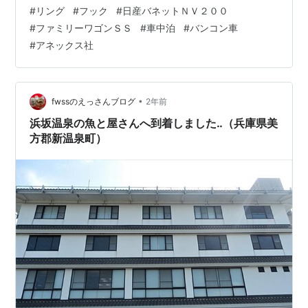
す。 しかし、冬や夏になると暖房や冷房が必要になりま
#
リング
#
フック
#
日産バネットＮＶ２００
す。外気の影響を少なくするため、カーテン以外にガラ
#
ファミリーワゴンＳＳ
#
車中泊
#
バンコン車
ス部分へ取り付けるシェードが必要になります。 暑い時
#
アネックス社
季や寒い時季だからこそ、長距離の運転後の車中泊準備
は、できるだけ簡単にできるようにしたいという想いに
なります。 今回は、フロントの両サイドのガラ…
•
fwssのえっさんブログ
2年前
浜坂温泉の魚と屋さんへ到着しました‥（兵庫県美
方郡新温泉町）