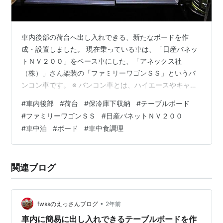
車内後部の荷台へ出し入れできる、新たなボードを作
成・設置しました。 現在乗っている車は、「日産バネッ
トＮＶ２００」をベース車にした、「アネックス社
（株）」さん架装の「ファミリーワゴンＳＳ」というバ
ンコン車です。 ※ バンコン車とは、ハイエースやキャラ
バンなどバンベース、ワンボックス、ミニバンなど、ベ
#
車内後部
#
荷台
#
保冷庫下収納
#
テーブルボード
ース車の外装はそのまま、もしくは主要な骨格を切らな
#
ファミリーワゴンＳＳ
#
日産バネットＮＶ２００
いでルーフなどを載せたキャンピングカーに架装したタ
#
車中泊
#
ボード
#
車中食調理
イプの車です。「バン」を「コンバージョン（改造）」
したキャンピングカーなので、「バンコン」車と呼ばれ
ています。 小さなバンコン車なので、車内空間を利用す
関連ブログ
べく後部へ自作した荷台を設置しています。荷台上の…
•
fwssのえっさんブログ
2年前
車内に簡易に出し入れできるテーブルボードを作