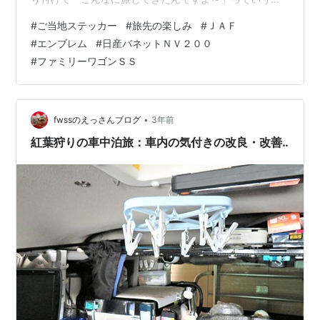
プチ自己表現でもあります。 でも「ＪＡＦ」などの、ご
#
ご当地ステッカー
#
旅先の楽しみ
#
ＪＡＦ
当地ステッカーでないモノや、エンブレムもあります
#
エンブレム
#
日産バネットＮＶ２００
が‥。 しかし、あまり多くのステッカーを貼り付けて見
#
ファミリーワゴンＳＳ
苦しくなるのは、避けるようにしています。 そこで、ス
テッカーの裏側にマグネットシートを貼り付け、取り替
えや取り外しが、自由にできるよう工夫しています。 車
は「日産バネットNV200」を、ベース…
•
fwssのえっさんブログ
3年前
紅葉狩りの車中泊旅：車内の気付きの改良・改善‥