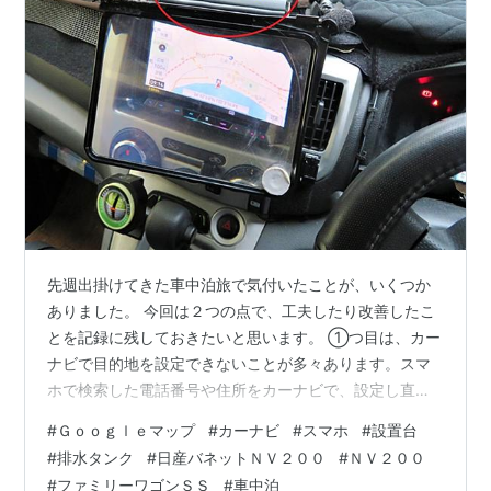
先週出掛けてきた車中泊旅で気付いたことが、いくつか
ありました。 今回は２つの点で、工夫したり改善したこ
とを記録に残しておきたいと思います。 ①つ目は、カー
ナビで目的地を設定できないことが多々あります。スマ
ホで検索した電話番号や住所をカーナビで、設定し直し
てもダメな場合もありました。 今回もそんなことがあ
#
Ｇｏｏｇｌｅマップ
#
カーナビ
#
スマホ
#
設置台
り、直接スマホでGoogleマップを活用しました。これま
#
排水タンク
#
日産バネットＮＶ２００
#
ＮＶ２００
で、スマホをカーナビ代わりにする際の設置場所が無か
#
ファミリーワゴンＳＳ
#
車中泊