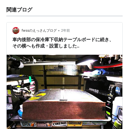
関連ブログ
•
fwssのえっさんブログ
2年前
車内後部の保冷庫下収納テーブルボードに続き、
その横へも作成・設置しました‥