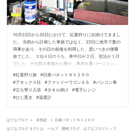
10月22日から25日にかけて、紅葉狩りに出掛けてきまし
た。 当初から計画した車旅ではなく、23日に他市で妻の
用事があり、その日の前後を利用した、思いつきの便乗
旅でした。 ３泊４日のうち、車中曰が２日、宿泊が１日
でした。その前の車旅から帰り、車内を夏バージョンか
ら秋バージョンへ変更していました。 そして、その車旅
#
紅葉狩り旅
#
日産バネットＮＶ２００
で気付いた点についても改善・改良を加行いました。今
#
アネックス社
#
ファミリーワゴンＳＳ
#
バンコン車
回その記事を添付しました。 特にルーフキャリアの風切
#
立ち寄り入浴
#
タオル掛け
#
電子レンジ
音の改善は、一時の音より随分低減したことが、確認で
#
ひじ置き
#
温度計
きました。嬉しかったです。 また、車内の快適化は、ポ
ータブルエアコンの室内・室外機を降ろし、荷台を狭め
たことで、車内空間が広がり、過ご…
はてなブログ
>
未指定
>
日産バネットＮＶ２００
はてなブログ タグとは
ヘルプ
開発ブログ
はてなブログトップ