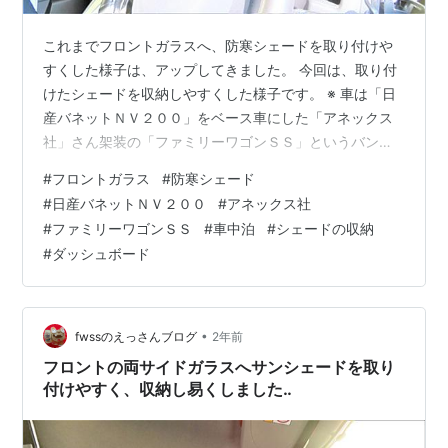
これまでフロントガラスへ、防寒シェードを取り付けや
すくした様子は、アップしてきました。 今回は、取り付
けたシェードを収納しやすくした様子です。 ※ 車は「日
産バネットＮＶ２００」をベース車にした「アネックス
社」さん架装の「ファミリーワゴンＳＳ」というバンコ
ン車です。 ① シェードを収納しやくしました。 ▼ シェ
#
フロントガラス
#
防寒シェード
ードをフロントガラスへ取り付けた状態です。それを左
#
日産バネットＮＶ２００
#
アネックス社
側が車内から、右側が車外から見た様子です。吸盤で貼
#
ファミリーワゴンＳＳ
#
車中泊
#
シェードの収納
り付けられるようになっています。それを以前、補強し
#
ダッシュボード
吸盤を増やしました。車中泊をする時に使用します。 ▼
シェードをフロントガラスから外して折り畳み、ダッシ
ュボードの上へ置いた状態です。それ…
•
fwssのえっさんブログ
2年前
フロントの両サイドガラスへサンシェードを取り
付けやすく、収納し易くしました‥