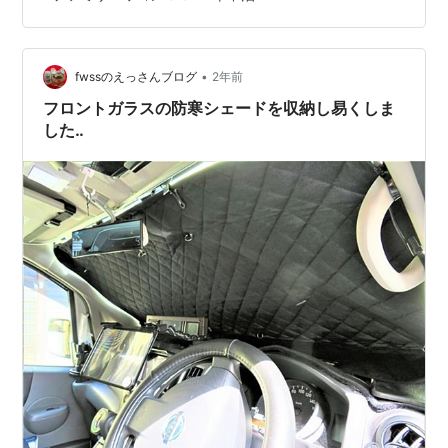
ったので、それを作成しました。 ① スマホの設置場所
▼ カーナビ代わりに利用する際のスマホの設置台を作成
しました。丸囲み部分が、それを取り付けた様子です。
▼ カーナビ画面が小さいのと、老…
•
fwssのえっさんブログ
2年前
フロントガラスの防寒シェードを収納し易くしま
した‥