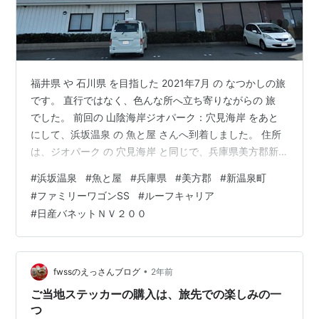
福井県 や 石川県 を目指した 2021年7月 の なつかしの旅
です。 直行ではなく、色んな所へ立ち寄りながらの 旅
でした。 前回の 山陰海岸ジオパーク：穴見海岸 をあと
にして、浜坂温泉 の 魚と屋 さんへ到着しました。 住所
は、ジオパーク の 穴見海岸 と同じで、兵庫県美方郡新
温泉町 でした。 部屋からは、浜坂港 が真下に見えまし
#
浜坂温泉
#
魚と屋
#
兵庫県
#
美方郡
#
新温泉町
た。愛車のファミリーワゴンSS も、上から見ることがあ
#
ファミリーワゴンSS
#
ルーフキャリア
まりないのでパチリ‥。 ファミリーワゴンSS とは、日産
#
日産バネットＮＶ２００
バネットNV200 をベース車にした バンコン車 です。ル
ーフキャリア は、現在と変わっています。 浜坂温泉：魚
と屋（兵庫県美方郡新温泉町） 2021年…
•
fwssのえっさんブログ
2年前
ご当地ステッカーの購入は、旅先での楽しみの一
つ