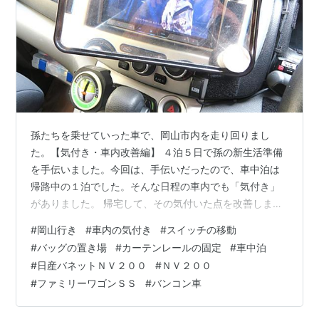
孫たちを乗せていった車で、岡山市内を走り回りまし
た。【気付き・車内改善編】 ４泊５日で孫の新生活準備
を手伝いました。今回は、手伝いだったので、車中泊は
帰路中の１泊でした。そんな日程の車内でも「気付き」
がありました。 帰宅して、その気付いた点を改善しまし
た。今回は、その様子をアップしたいと思います。 ①
#
岡山行き
#
車内の気付き
#
スイッチの移動
カーナビ画面・ＴＶなどの電源切り替えスイッチを移動
#
バッグの置き場
#
カーテンレールの固定
#
車中泊
させました。 車内でエンジンを止めてテレビやDVDを見
#
日産バネットＮＶ２００
#
ＮＶ２００
る際は、サブバッテリーからの電源へ切り替えます。そ
#
ファミリーワゴンＳＳ
#
バンコン車
の切り替えスイッチが、これまでは運転席の後部側の天
上部分へ、取り付けてありました。 運転席へ座ってい