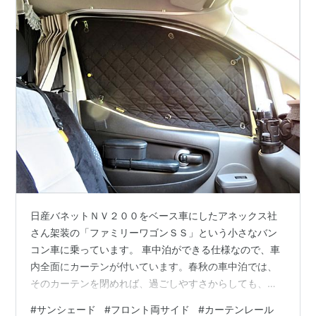
日産バネットＮＶ２００をベース車にしたアネックス社
さん架装の「ファミリーワゴンＳＳ」という小さなバン
コン車に乗っています。 車中泊ができる仕様なので、車
内全面にカーテンが付いています。春秋の車中泊では、
そのカーテンを閉めれば、過ごしやすさからしても、車
外からの視線をシャットアウトするにも、それで十分で
#
サンシェード
#
フロント両サイド
#
カーテンレール