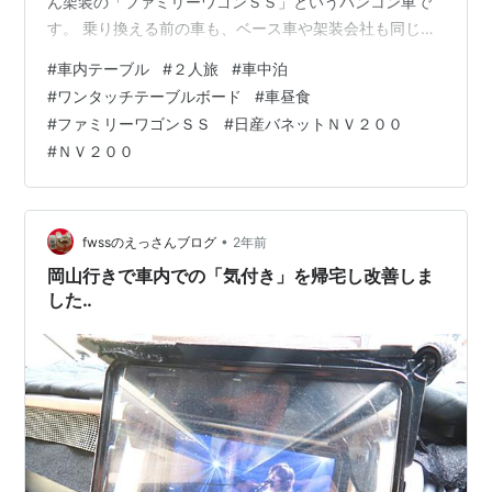
ん架装の「ファミリーワゴンＳＳ」というバンコン車で
す。 乗り換える前の車も、ベース車や架装会社も同じで
「リコルソＳＳ」という車でした。２人以上の車中泊を
#
車内テーブル
#
２人旅
#
車中泊
することはなく、このサイズなら妻も運転できる、とい
#
ワンタッチテーブルボード
#
車昼食
うことで乗り継いでいます。本格的な車中泊経歴は、10
#
ファミリーワゴンＳＳ
#
日産バネットＮＶ２００
年余りになります。 狭いバンコン車ですが、一人旅なら
#
ＮＶ２００
車内で調理も行います。しかし、二人旅の場合、調理は
行わないことにしています。ただ、買ったものを食べる
ことは、多々ありますが‥。 それは、二人旅…
•
fwssのえっさんブログ
2年前
岡山行きで車内での「気付き」を帰宅し改善しま
した‥