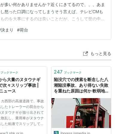
取が多い何かありませんか？近くにきてるので、、、あま
し怒った口調になってしまうそう言えば、テレビCMも
るものを大事にするのは良いことだが、こうして世の中は
今朝、変わっていくことを実感したものがある木曜日の朝
#
決まり
#
荷台
までの付き添いだが３年生の女の子が自転車を引っ張って
の恒例行事で、警察の方を招…
もっと見る
247
ブックマーク
ブックマーク
から大量のヌタウナギ
陥没穴での捜索を断念した八
で次々スリップ事故 |
潮陥没事故、あり得ない失敗
Kニュース
を重ねた原因は何か 軟弱地
盤に重機投入や荷台釣り上
リカ西部の高速道路で、事故
げ、理科音痴が生んだ悲劇を
転したトレーラーの荷台から
繰り返すな | JBpress (ジェ
のヌタウナギが放り出されて
イビープレス)
に散乱し、乗用車がヌタウナ
出した粘液でスリップして
に事故を起こしました。 ト
ww3.nhk.or.jp
jbpress.ismedia.jp