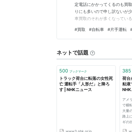
定電話にかかってくるのも買
りにも多いので申し訳ないが少
車買取のそれが多くなってい
変わっていくのだと実感する
#
買取
#
自転車
#
片手運転
は近所の子どもたちうと校門
校門まで歩いていったこの時期
ネットで話題
500
385
ブックマーク
トラック荷台に転落の女性死
荷台
亡 運転手「人形だ」と降ろ
粘液
す | NHKニュース
NH
アメ
で横
大量
路上
ギの
次々
www3.nhk.or.jp
w