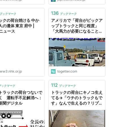
ラーにはおよそ３.４トンの
ウナギが積まれていて、事故
ずみで生きたまま放り出さ
136
ブックマーク
ブックマーク
およそ２００メートルにわた
ックの荷台焼ける 中か
アメリカで「荷台がピックア
の遺体 東京 府中 |
ップトラックと同じ程度」
Kニュース
「大馬力が必要になることは
ほとんどない」ということに
気づいたことが軽トラ人気に
つながっている？
ww3.nhk.or.jp
togetter.com
112
ブックマーク
ブックマーク
トラックの荷台つないで
トラックの荷台にキノコ生え
く 運転手不足解消へ：
てる→「ウチのトラックもで
新聞デジタル
す」なんで生えるの？リプ欄
に知識が寄せられる