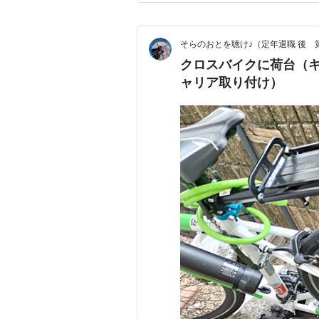
になっているハイエース。 …
そらのおとを聴け♪（定年退職 後 
クロスバイクに荷台（
ャリア取り付け）