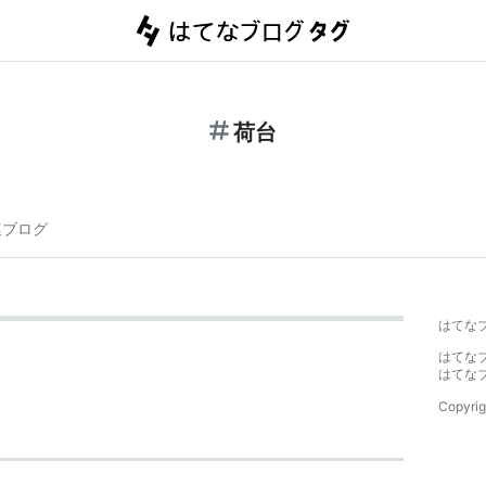
荷台
連ブログ
はてな
はてな
はてな
Copyrig