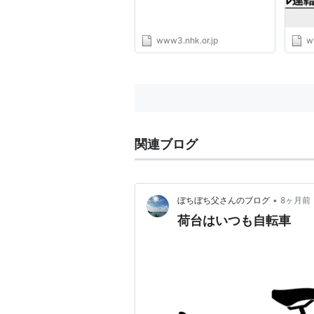
www3.nhk.or.jp
w
関連ブログ
•
ぼちぼち父さんのブログ
8ヶ月前
荷台はいつも自転車