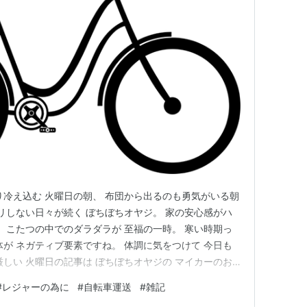
り冷え込む 火曜日の朝、 布団から出るのも勇気がいる朝
キリしない日々が続く ぼちぼちオヤジ。 家の安心感がハ
、 こたつの中でのダラダラが 至福の一時。 寒い時期っ
体が ネガティブ要素ですね。 体調に気をつけて 今日も
厳しい 火曜日の記事は ぼちぼちオヤジの マイカーのお
ぼちオヤジのマイカーは 2~3年前に購入したハイエー
#
レジャーの為に
#
自転車運送
#
雑記
く、 パーソナルスペースが無い為、 職場では 休憩場所