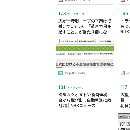
レー
ヌタ
のは
173
146
ブックマーク
れ、
夫が一時期コープの下請けで
トラ
っ...
働いていたが、「荷台で用を
ら２人
足すこと」が当たり前になっ
NH
ているのが嫌すぎてすぐ辞め
た→注目される「配達員のト
イレ問題」について意見さま
ざま
togetter.com
w
131
117
ブックマーク
冷凍カツオ５トン 保冷車荷
大型
台から飛び出し自動車道に散
長ー
乱 堺 | NHKニュース
朝日