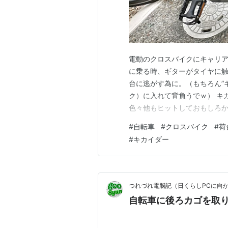
電動のクロスバイクにキャリア
に乗る時、ギターがタイヤに
台に逃がす為に。（もちろん”
ク）に入れて背負うでｗ） キ
色々他もヒットしておもしろか
イク風 電動自転車）👇 使った
#
自転車
#
クロスバイク
#
荷
ルミ製 かご 後ろ 荷物台 クロ
#
キカイダー
ド付き アレンキー付 25kg…
つれづれ電脳記（日くらしPCに向
自転車に後ろカゴを取