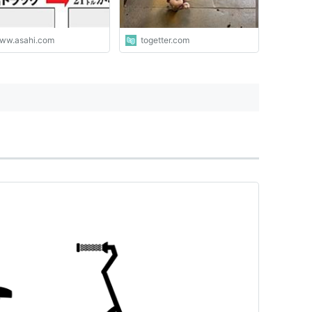
ww.asahi.com
togetter.com