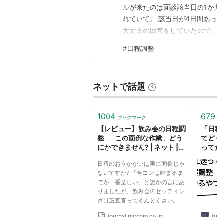
ルが来たのは面談該当日の1か
れていて。 該当日が4日間あ
大丈夫の回答をしていたので、
りませんでした。 しまった…
#
日程調整
った。 同じ失敗を、去年のグ
当番の日程を、アンケートはか
ネットで話題
1004
679
ブックマーク
【レビュー】飲み会の日程調
「日
整……この面倒な作業、どう
てど
にかできません? | ネット |
って
マイコミジャーナル
られ
日程のおうかがいは実に面倒じゃ
ユウ
ないですか? 「合コンは始まるま
でが一番楽しい」と誰かの言にあ
りましたが、飲み会のセッティン
グは正直言ってめんどくさい。何
が面倒って、告知から日時・場所
journal.mycom.co.jp
fu