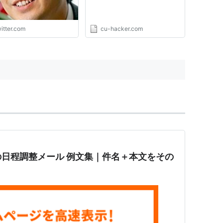
な憲法違反という主張は
がに無理があります。も
ん、より丁寧なプロセス
itter.com
cu-hacker.com
るべ…
s://t.co/MaTrvYNqAk"
日程調整メール 例文集｜件名＋本文をその