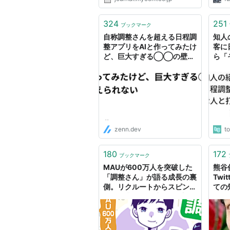
決定までのプロセスが……。 特に
この3と4のところですね。日程
を聞いても「10日と11日の8時以
324
251
ブックマーク
降」とか「火曜日以外ならOK」
自称調整さんを超える日程調
知人
と...
整アプリをAIと作ってみたけ
客に
ど、巨大すぎる◯◯の壁が
ら「
超えられない
ませ
話
zenn.dev
t
180
172
ブックマーク
MAUが600万人を突破した
熊谷
「調整さん」が語る成長の裏
Twi
側。リクルートからスピンア
ての
ウト創業した経緯、日程調整
り、
サービスで見るべき指標。｜
整上
アプリマーケティング研究所
と出
の共