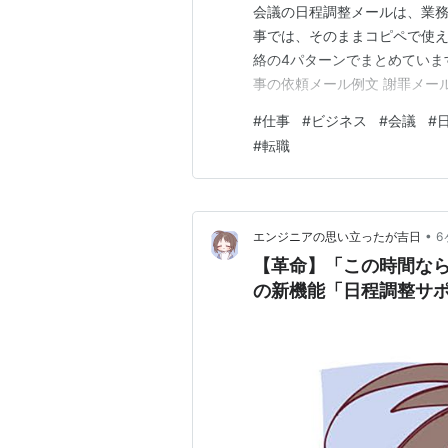
会議の日程調整メールは、業務
事では、そのままコピペで使
絡の4パターンでまとめていま
事の依頼メール例文 謝罪メー
議の日程調整メール例文 返信
#
仕事
#
ビジネス
#
会議
#
ール例文 会議の日程調整メー
#
転職
相手への配慮表現 返信依頼 
•
エンジニアの思い立ったが吉日
6
【革命】「この時間なら空
の新機能「日程調整サ