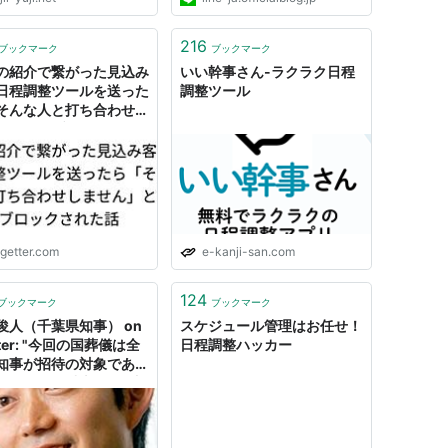
216
ブックマーク
ブックマーク
の紹介で繋がった見込み
いい幹事さん-ラクラク日程
日程調整ツールを送った
調整ツール
そんな人と打ち合わせし
ん」と即ブロックされた
ogetter.com
e-kanji-san.com
124
ブックマーク
ブックマーク
俊人（千葉県知事） on
スケジュール管理はお任せ！
tter: "今回の国葬儀は全
日程調整ハッカー
知事が招待の対象であ
招待がある以上、日程調
の問題が無ければ、粛々
席する予定です。 引用
産党国会議員の言にある