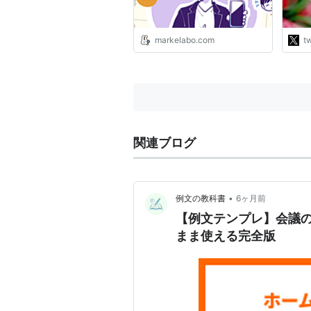
よう
さす
ちろ
markelabo.com
tw
を経
http
関連ブログ
•
例文の教科書
6ヶ月前
【例文テンプレ】会議の
まま使える完全版