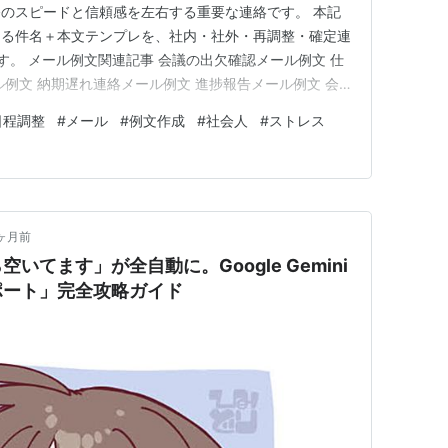
のスピードと信頼感を左右する重要な連絡です。 本記
える件名＋本文テンプレを、社内・社外・再調整・確定連
す。 メール例文関連記事 会議の出欠確認メール例文 仕
ル例文 納期遅れ連絡メール例文 進捗報告メール例文 会
催促メール例文 ビジネスメールの断り方例文 資料送付メ
日程調整
#
メール
#
例文作成
#
社会人
#
ストレス
ルの基本構成 件名：目的が一目で分かる 候補日の提示
例文①：…
ヶ月前
いてます」が全自動に。Google Gemini
ポート」完全攻略ガイド