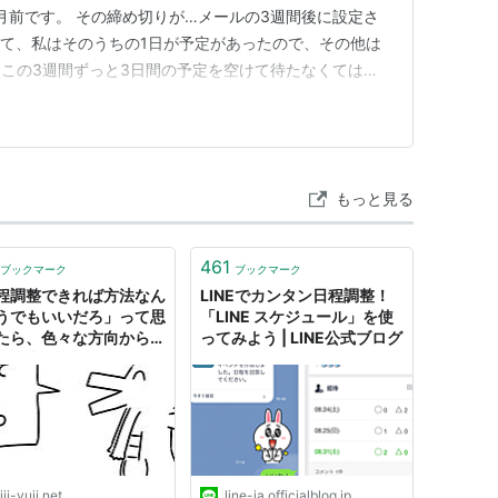
月前です。 その締め切りが…メールの3週間後に設定さ
って、私はそのうちの1日が予定があったので、その他は
この3週間ずっと3日間の予定を空けて待たなくてはな
！予定がなくてもピンポイントで日時希望を出せばよか
ループ展の受け付け当番でもやらかしたんだった。。。
なり前にきたのに確…
もっと見る
461
ブックマーク
ブックマーク
程調整できれば方法なん
LINEでカンタン日程調整！
うでもいいだろ」って思
「LINE スケジュール」を使
たら、色々な方向から怒
ってみよう | LINE公式ブログ
が発生した話。 - フジイ
ジ::ドットネット
jii-yuji.net
line-ja.officialblog.jp