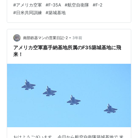
ン音 2機が並んで離陸待機 航空自衛隊のF-2が2機続い
#
アメリカ空軍
#
F-35A
#
航空自衛隊
#
F-2
て・・ F35と並んで離陸待ち！ 残念ながら手前の「雑
#
日米共同訓練
#
築城基地
草」が写って・・・ やっぱり堤防に上がればよかった！
離陸へ 背景の空が青空ならもっと綺麗だったのです
が・・！ F-2も離陸 約1時間後 演習を終えたF-2が帰還！
サイドワインダーが付いています F-2着陸後 15分…
•
南部鉄器マンの営業日記-2
3年前
アメリカ空軍嘉手納基地所属のF35築城基地に飛
来！
おはようございます。 今日から航空自衛隊築城基地で 米