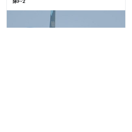
隊F-2
おはようございます 築城基地 日米共同訓練② サイドワ
インダー？ ミサイル？ 米軍の1番機着陸 横から見ると細
いね！ 光線所為か黒っぽく見える！ 後ろに2番機 鉄条網
とアマチュアカメラマンの 隙間から撮影する こんな現場