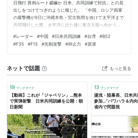
日飛行 異例ルート威嚇か 日米、共同訓練で対抗」との見
出しをつけてつぎのように報じた。 「中国、ロシア両軍
の爆撃機が9日に沖縄本島・宮古島間を抜けて太平洋まで
共同飛行した際、太平洋に出た後に東京方面へ向かう異
例のルートをとっていたことが分かった。中国軍機は核
#
レーダー
#
中国
#
日米共同訓練
#
台湾
#
B52
巡航ミサイルを搭載可能な改良型の戦略爆撃機だった。
#
F35
#
F15
#
先制攻撃
#
抑止力
#
原潜
中国がロシアと連携して威嚇してきた可能性があり、日
本政府は警戒を強めている。 中露両軍の動きに対し、自
衛隊と米軍は対抗姿勢を強めている。10日には日本海上
ネットで話題
もっと見る
空で、核兵器を搭載可能な米軍のB52戦略爆撃機2機と空
自のF35戦闘機3機、F…
19
13
ブックマーク
ブックマーク
【動画】これが「ジャベリン」…熊本
湯浅・陸幕長、日米共
で実弾射撃 日米共同訓練を公開：朝
参加…“パワハラ＆内向
日新聞
省内で問題視