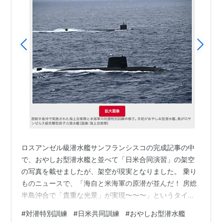
ロスアンゼル級潜水艦サンフランシスコの完成記事の中
で、おやしお型潜水艦と並べて「日米合同演習」の架空
の写真を載せましたが、架空が現実となりました。 乗り
ものニュースで、「海自と米海軍の原潜が並んだ！ 房総
半島沖合で「貴重な光景」が実現〜〜〜」というタイト
ルの記事で、おやしお型潜水艦とロスアンゼルス級原潜
#
対潜特別訓練
#
日米共同訓練
#
おやしお型潜水艦
が並走する写真を海上自衛隊がＸで公開しました。