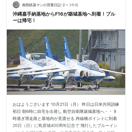
ジイは波止の突端で撮影！ 10時過 早朝に発…
•
南部鉄器マンの営業日記-2
2年前
沖縄嘉手納基地からF16が築城基地へ到着！ブル
ーは帰宅！
おはようございます 10月21日（月） 昨日は日米共同訓練
初日 朝6時に自宅を出発し 航空自衛隊築城基地へ・・ 9
時過ぎ滑走路と基地内が見渡せる 跨線橋ポイントに到着
20日（日）に島原城400周年記念で 飛行したブルーイン