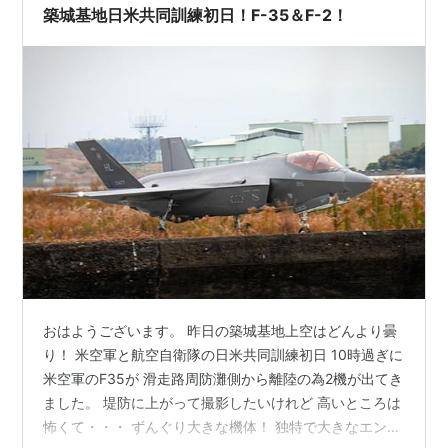
築城基地日米共同訓練初日！F-35＆F-2！
おはようございます。 昨日の築城基地上空はどんより曇
り！ 米空軍と航空自衛隊の日米共同訓練初日 10時過ぎに
米空軍のF35が 滑走路周防灘側から離陸の為2機が出てき
ました。 堤防に上がって撮影したいけれど 高いところは
怖くて・・・ ずんぐり大きな機体！ 独特で大きなエンジ