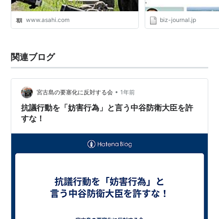
www.asahi.com
biz-journal.jp
関連ブログ
•
宮古島の要塞化に反対する会
1年前
抗議行動を「妨害行為」と言う中谷防衛大臣を許
すな！