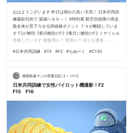
おはようございます 昨日は晴れの良い天気！ 日米共同訓
練撮影目的で 築城へＧＯ～！ 9時到着 航空自衛隊の滑走
路全体が見下ろせる跨線橋ポイント Ｔ４が離陸していま
す F2が離陸 2番目離陸のF2 3番目に離陸のF2 ミサイルを
搭載しています 模擬弾か？ 実弾か？ 頭上を通過・・ ヴ
ェイバーが出てるう～！ エンジンの爆音が堪りません 痺
#
日米共同訓練
#
T4
#
F2
#
ちぬーく
#
C130
れるう～！ 捻って・・ 4番機もミサイル搭載 漁港ポイン
トへ移動 T4が帰投 米軍のC130が着陸コースへ 着陸・・
目の前の港では コサギが着陸・・ CH47Jが訓練・・ 何
•
度も着陸訓練 着陸したC130が離陸の為現れました。 ブ
南部鉄器マンの営業日記-2
2年前
イ～ンと大きなエンジン音 プロペ…
日米共同訓練で女性パイロット機撮影！F2
F15 F16