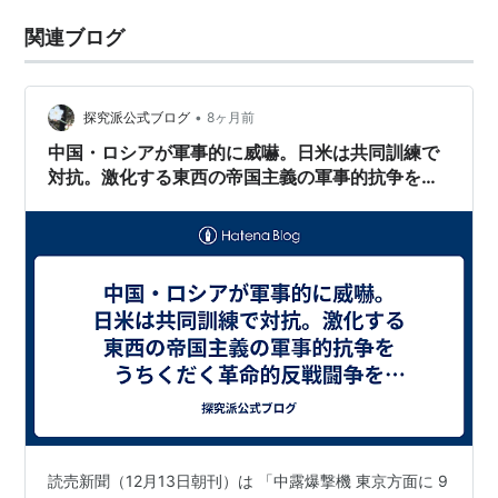
関連ブログ
•
探究派公式ブログ
8ヶ月前
中国・ロシアが軍事的に威嚇。日米は共同訓練で
対抗。激化する東西の帝国主義の軍事的抗争をう
ちくだく革命的反戦闘争をたたかおう！
読売新聞（12月13日朝刊）は 「中露爆撃機 東京方面に 9