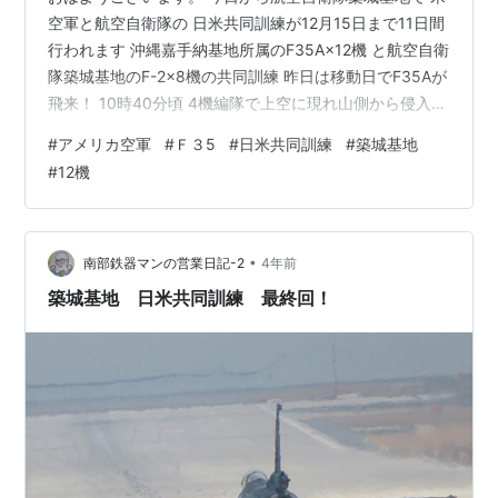
空軍と航空自衛隊の 日米共同訓練が12月15日まで11日間
行われます 沖縄嘉手納基地所属のF35A×12機 と航空自衛
隊築城基地のF-2×8機の共同訓練 昨日は移動日でF35Aが
飛来！ 10時40分頃 4機編隊で上空に現れ山側から侵入
空港上空でUターンして着陸！ 昨日の待機ポイントは逆
#
アメリカ空軍
#
Ｆ３5
#
日米共同訓練
#
築城基地
光で 画像が黒くて・・・ 4機編隊×2 8機が着陸後2機編
#
12機
隊が到来 11時までに10機着陸整列 12時頃に2機が遅れて
到着しました。 今日は以上です。 2023年12月5日 火曜
日 ブログ更新時間午前4時30分 室温13度 湿度56％ 外気
温度6度 体感温度…
•
南部鉄器マンの営業日記-2
4年前
築城基地 日米共同訓練 最終回！