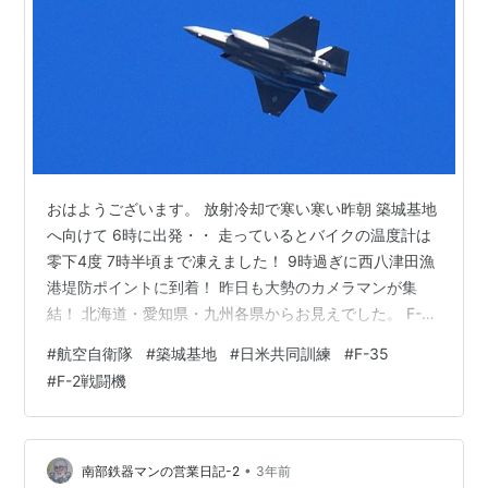
おはようございます。 放射冷却で寒い寒い昨朝 築城基地
へ向けて 6時に出発・・ 走っているとバイクの温度計は
零下4度 7時半頃まで凍えました！ 9時過ぎに西八津田漁
港堤防ポイントに到着！ 昨日も大勢のカメラマンが集
結！ 北海道・愛知県・九州各県からお見えでした。 F-
35が帰還！ 早朝訓練に発進したF-2とF-35が続々と帰
#
航空自衛隊
#
築城基地
#
日米共同訓練
#
F-35
還！ パイロットが手を振ってくれました。 F35をもっと
#
F-2戦闘機
写したかったのですが・・・ 私の居る時は飛ばず残念！
帰路3時間を要しますので12時45分頃撤退！ 基地を離れ
た頃にF-35が上がっていました。 14時過ぎまでいたらも
っと写せたのですが・・・！ 来週の天気の良い日にも…
•
南部鉄器マンの営業日記-2
3年前