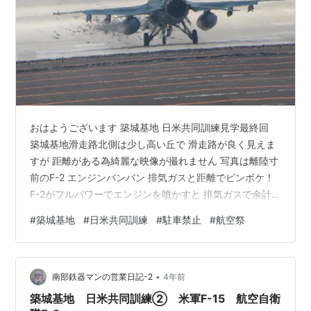
おはようございます 築城基地 日米共同訓練見学最終回
築城基地滑走路北側は少し高い丘で 滑走路が良く見えま
すが 距離がある為綺麗な映像が撮れません 写真は離陸寸
前のF-2 エンジンバンバン 排気ガスと距離でピンボケ！
F-2がフルパワーでエンジンを噴かすと 排気ガスで余計
に画像がボケます！ 黑い点は タッチダウンのタイヤ痕
#
築城基地
#
日米共同訓練
#
駐車禁止
#
航空祭
築城基地周辺は11月27日の航空祭対策の 駐車禁止の看板
が沢山掲示されています 駐車禁止看板の奥 こんもり茂っ
た森は基地南側の撮影スポットです ここも進入禁止だっ
•
た様です 農道にはバリケードが設置されており 各所に縄
南部鉄器マンの営業日記-2
4年前
が張ってあり進入禁止多数 農家の方から怒られている カ
築城基地 日米共同訓練② 米軍F-15 航空自衛
メラ…