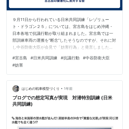
９月11日から行われている日米共同訓練「レゾリュー
ト・ドラゴン２５」については、宮古島をはじめ沖縄・
日本各地で抗議行動が取り組まれました。宮古島では一
部訓練車両の運搬を”断念”したそうなのですが、それに対
し中谷防衛大臣が会見で「妨害行為」と発言しました。
以下、毎日新聞web（Y！ニュース） news.yahoo.co.jp
#
宮古島
#
日米共同訓練
#
抗議行動
#
中谷防衛大臣
中谷元・防衛相は19日の閣議後記者会見で、宮古島（沖
#
妨害
縄県）で13日に実施された自衛隊の訓練について「妨害
行為により訓練内容の変更を余儀なくされた。大変遺憾
だ」と述べた。会見の冒頭発言でこうした認識を示すの
は異例。中谷氏は「反対の立場を含め、意見表明するこ
•
はじめの戦車模型づくり
1年前
と自体を否定するもの…
ブログでの想定写真が実現 対潜特別訓練 (日米
共同訓練)