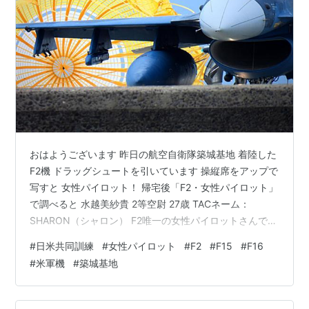
おはようございます 昨日の航空自衛隊築城基地 着陸した
F2機 ドラッグシュートを引いています 操縦席をアップで
写すと 女性パイロット！ 帰宅後「F2・女性パイロット」
で調べると 水越美紗貴 2等空尉 27歳 TACネーム：
SHARON（シャロン） F2唯一の女性パイロットさんでし
た。 優秀な方なんでしょうね！ ご主人もパイロット！
#
日米共同訓練
#
女性パイロット
#
F2
#
F15
#
F16
凄い人が写せました！ 頑張ってくださいね！ 昨日は「晴
#
米軍機
#
築城基地
天」の天気予報で 築城に2日連続遠征！ 8時45分頃に漁
港スポットに着くと 駐車場は満車 原チャリはOnly
One！ 各所の撮影スポットは満員 カメラマン大集結！ ジ