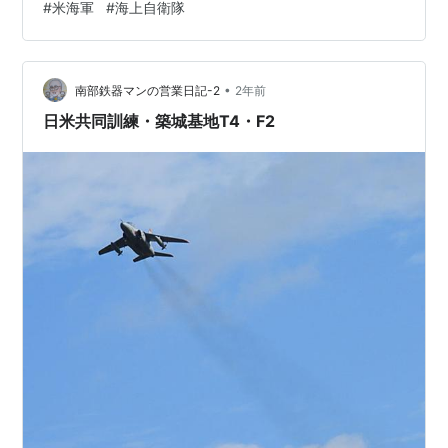
#
米海軍
#
海上自衛隊
carview.yahoo.co.jp 記事内の写真をお借りました。
tankhajime.hatenablog.com ブログ内に載せた「日米合
同演習」を想定した写真 1981年から62隻も建造されたロ
スアンゼルス級原潜、まだまだ現役なんですね。
•
南部鉄器マンの営業日記-2
2年前
日米共同訓練・築城基地T4・F2