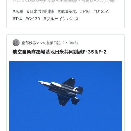
パルスの2陣3機が 本隊へ出発準備中 滑走路へ並んで離陸
態勢 ブワ～っと煙を噴き出し お別れの挨拶！ 晴れてる
#
米軍
#
日米共同訓練
#
築城基地
#
F16
#
U125A
と綺麗ですが・・！ 一斉に離陸・・・ 2機だけ撮影 高空
#
T-4
#
C-130
#
ブルーインパルス
自衛隊のC-130が空港に着陸態勢 U125Aがタッチ＆ゴー
の訓練で 滑走路へ進入 天気が悪く 雨がポツポツ・・・
何度も・・ 何度も 何度も・・ タッチ＆ゴ～！ タッチが
出来ない様でした？ 11時半頃 沖縄の…
•
南部鉄器マンの営業日記-2
3年前
航空自衛隊築城基地日米共同訓練F-35＆F-2