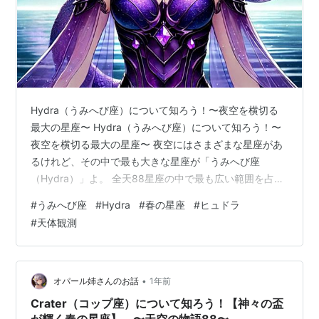
Hydra（うみへび座）について知ろう！〜夜空を横切る
最大の星座〜 Hydra（うみへび座）について知ろう！〜
夜空を横切る最大の星座〜 夜空にはさまざまな星座があ
るけれど、その中で最も大きな星座が「うみへび座
（Hydra）」よ。 全天88星座の中で最も広い範囲を占め
るこの星座は、ギリシャ神話に登場する「多頭の蛇ヒュ
#
うみへび座
#
Hydra
#
春の星座
#
ヒュドラ
ドラ」に由来するの。 長く伸びる蛇の姿を思い浮かべな
#
天体観測
がら、うみへび座の特徴や観測のコツを一緒に見ていき
ましょう！ 目次 1. うみへび座の基本情報 2. 特徴的な星
や天体 3. 観測のコツ 4. 神話・ストーリー 5. 黄道十二星
座との関連（占星術） 6. うみへび座の写真やイラスト…
•
オパール姉さんのお話
1年前
Crater（コップ座）について知ろう！【神々の盃