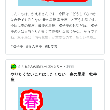
こんにちは、かえるさんです、今回は「どうしてなのか
は自分でも判らない 春の星座 双子座」と言うお話です。
今回は春の星座、最後の星座、双子座のお話だね。 双子
座の人は人当たりが良くて物知りな感じかな。 そうです
ね、双子座は「情報収集」が重要なので、新しい体験を
するために無意識にしたがって行動しますので、無自覚
#
双子座
#
春の星座
#
四要素
的な行動も多いです。 例えばどんな感じ？ 無意識的に
「信用を得たい」を満たすと「こんな事したらどうなる
だろう？」をしたくなるような感じですね。 デンジャラ
•
スな感じだね。 でも、みんなそんな感じじゃないでし
かえるさんの星占いらぼらとりー
2年前
ょ。 ですから、知的興味が高い人などは問題ない場合も
やりたくないことはしたくない 春の星座 牡牛
多いです、とにかく頭の回転が速いの…
座