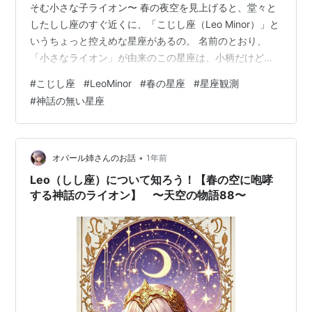
そむ小さな子ライオン〜 春の夜空を見上げると、堂々と
したしし座のすぐ近くに、「こじし座（Leo Minor）」と
いうちょっと控えめな星座があるの。 名前のとおり、
「小さなライオン」が由来のこの星座は、小柄だけど個
性たっぷり！ 今回はそんなこじし座の基本情報から観測
#
こじし座
#
LeoMinor
#
春の星座
#
星座観測
のコツ、豆知識までたっぷり紹介してあげるわ！ 目次 1.
#
神話の無い星座
こじし座の基本情報 2. 特徴的な星や天体 3. 観測のコツ
4. 神話・ストーリー 5. 黄道十二星座との関連（占星術）
6. こじし座の写真やイラスト 7. 星座に関連するイベント
8. 豆知識やトリビア 9. ま…
•
オパール姉さんのお話
1年前
Leo（しし座）について知ろう！【春の空に咆哮
する神話のライオン】 〜天空の物語88〜