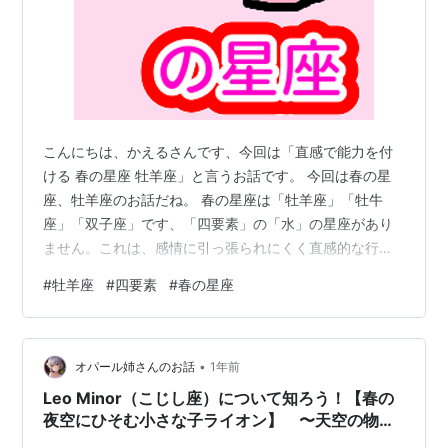
こんにちは、かえるさんです、今回は「直感で能力を付
ける 春の星座 牡羊座」と言うお話です。 今回は春の星
座、牡羊座のお話だね。 春の星座は「牡羊座」「牡牛
座」「双子座」です、「四要素」の「水」の星座があり
ません。これは、感情に引っ張られにくく直感的な行
動、判断をするイメージです。 なるほど。 そういうこと
#
牡羊座
#
四要素
#
春の星座
も、星座の性質に影響するんだね。 そうです、そして季
節の分け方は、タロットカードの「エース」「プリンセ
ス（ペイジ）」とも対応しています。 なるほど。 そうい
•
う意味では「春の星座」は「円盤のエース」「円盤の王
オパール姉さんのお話
1年前
女（金貨の従者）」と対応しています。 直感の「火」じ
Leo Minor（こじし座）について知ろう！【春の
ゃないんだね。 そうです、「季節の星…
夜空にひそむ小さな子ライオン】 〜天空の物語
88〜