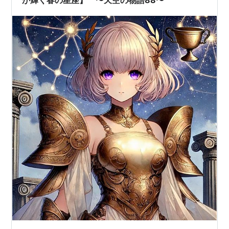
が輝く春の星座】 〜天空の物語88〜