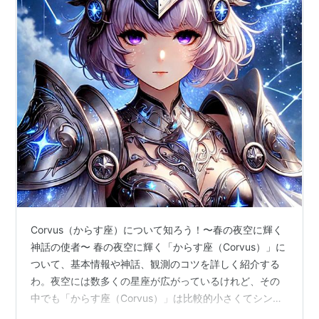
Corvus（からす座）について知ろう！〜春の夜空に輝く
神話の使者〜 春の夜空に輝く「からす座（Corvus）」に
ついて、基本情報や神話、観測のコツを詳しく紹介する
わ。夜空には数多くの星座が広がっているけれど、その
中でも「からす座（Corvus）」は比較的小さくてシンプ
ルな形をしている星座よ。でも、その背景には興味深い