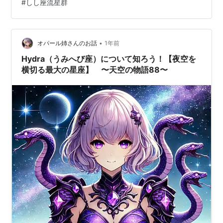
#
しし座流星群
黄道十二星座との関連（占星術） 6. しし座の写真やイラ
スト 7. 星座に関連するイベント 8. 豆知識やトリビア 9.
まとめ 10. Q&Aコーナー 1. しし座の基本情報 〇名前（日
本語・英語） 日本語名：し…
•
オパール姉さんのお話
1年前
Hydra（うみへび座）について知ろう！【夜空を
横切る最大の星座】 〜天空の物語88〜