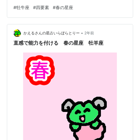
たところです。 目標的なんだね、何で？ 「不動宮」の星
#
牡牛座
#
四要素
#
春の星座
座はタロットカードでも「５」「６」「７」と対応しま
す、「６」は「太陽的」なピップカードですからね。 季
節の真ん中だから、終わりを気にせず追求するイメージ
•
なのです。 なるほど。 では、今回は「やりたくないこと
かえるさんの星占いらぼらとりー
2年前
はしたくない 春の星座 牡牛座」というお話です。
直感で能力を付ける 春の星座 牡羊座
www.kaerusan01.co…