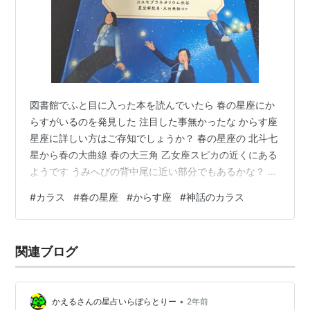
図書館でふと目に入った本を読んでいたら 春の星座にか
らすがいるのを発見した 注目した事無かったな からす座
星座に詳しい方はご存知でしょうか？ 春の星座の 北斗七
星から春の大曲線 春の大三角 乙女座スピカの近くにある
ようです うみへびの背中尾に近い部分でもあるかな？ 星
座も双眼鏡で見てみるとよいとの事で 夜も双眼鏡を持っ
#
カラス
#
春の星座
#
からす座
#
神話のカラス
て散歩に出ないと(怪しくない？） 5月の末なら20時頃に
見えるそうなので探してみようかと思いますが 昨日も今
日もくもりで星が全然見えませんでした〜残念 待ってて
関連ブログ
空のカラスさん！！見つけれるよう夜も空を見上げます
本を読んでいて なるほど、ギリシャ神のカラスさんでし
た カラスが黒…
•
かえるさんの星占いらぼらとりー
2年前