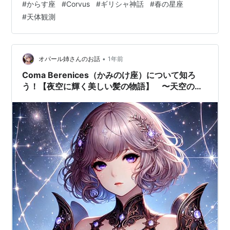
#
からす座
#
Corvus
#
ギリシャ神話
#
春の星座
ギリシャ神話があるの。春の夜空で見つけやすい星座の
#
天体観測
ひとつだから、今回は「からす座」について基本情報や
観測のコツ、神話、豆知識までたっぷり紹介するわね！
目次 1. からす座の基本情報 2. 特徴的な星や天体 3. 観測
のコツ 4. 神話・ストーリー 5. 黄道十二星座との関連
•
オパール姉さんのお話
1年前
（占…
Coma Berenices（かみのけ座）について知ろ
う！【夜空に輝く美しい髪の物語】 〜天空の物
語88〜