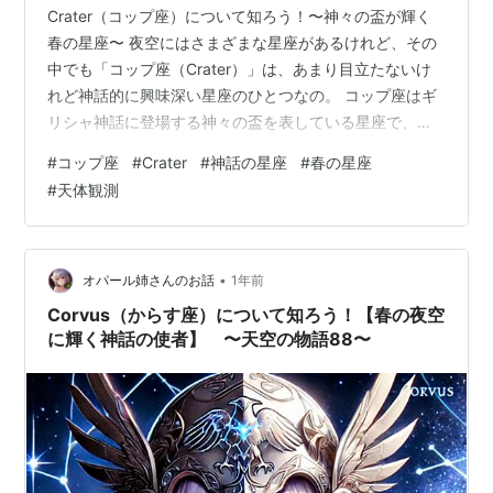
Crater（コップ座）について知ろう！〜神々の盃が輝く
春の星座〜 夜空にはさまざまな星座があるけれど、その
中でも「コップ座（Crater）」は、あまり目立たないけ
れど神話的に興味深い星座のひとつなの。 コップ座はギ
リシャ神話に登場する神々の盃を表している星座で、春
の夜空にひっそりと輝くのよ。 今回はそんな「コップ
#
コップ座
#
Crater
#
神話の星座
#
春の星座
座」の基本情報から、特徴的な星、観測のコツ、神話ま
#
天体観測
でたっぷり紹介するわね！ 目次 1. コップ座の基本情報 2.
特徴的な星や天体 3. 観測のコツ 4. 神話・ストーリー 5.
黄道十二星座との関連（占星術） 6. コップ座の写真やイ
ラスト 7. 星座に関連するイベント 8. 豆知…
•
オパール姉さんのお話
1年前
Corvus（からす座）について知ろう！【春の夜空
に輝く神話の使者】 〜天空の物語88〜