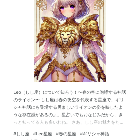
Leo（しし座）について知ろう！〜春の空に咆哮する神話
のライオン〜 しし座は春の夜空を代表する星座で、ギリ
シャ神話にも登場する勇ましいライオンの姿を映したよ
うな存在感があるのよ。星占いでもおなじみだから、き
っと知ってる人も多いわね。 さあ、しし座の魅力をたっ
ぷり紹介していくわよ〜！ 目次 1. しし座の基本情報 2.
#
しし座
#
Leo星座
#
春の星座
#
ギリシャ神話
特徴的な星や天体 3. 観測のコツ 4. 神話・ストーリー 5.