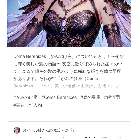
Coma Berenices（かみのけ座）について知ろう！〜夜空
に輝く美しい髪の物語〜 夜空に散りばめられた星々の中
で、まるで銀色の髪の毛のように繊細な輝きを放つ星座
があります。それが**「かみのけ座（Coma
Berenices）」**よ。美しい名前の由来は、古代エジプト
の女王ベルニケの神話にあるの。 春の夜空を彩るこの星
#
かみのけ座
#
Coma Berenices
#
春の星座
#
銀河団
座は、小さな星が集まって優雅な輝きを見せてくれるだ
#
実在した人物
けでなく、天文学者にとっても重要な領域として知られ
ているわ。今回は、そんなかみのけ座の基本情報から観
測のコツ、神話、豆知識までたっぷりご紹介するわね。
目次 1. かみのけ座の基本情報 2. 特徴的な星や天体 3. 観
•
オパール姉さんのお話
2年前
測のコ…