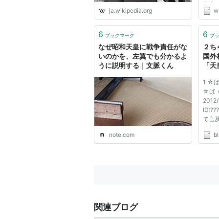
日本
ja.wikipedia.org
w
任を
を担
Ｑ）
6
6
ブックマーク
ブ
する様
なぜ昭和天皇に戦争責任がな
２ち
いのかを、左翼でも分かるよ
国外
うに説明する｜文脈くん
「天
当然
1 ☆
に戦
☆ば 
島を
2012/
だ」
ID:
て言
外相
note.com
bl
２１
会で
皇陛
こと
に）来
関連ブログ