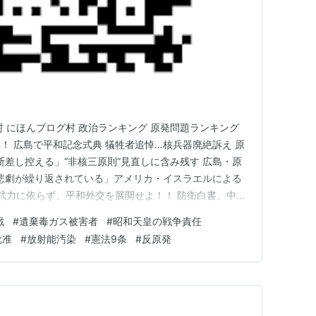
村 にほんブログ村 政治ランキング 原発問題ランキング
！ 広島で平和記念式典 犠牲者追悼…核兵器廃絶訴え 原
断差し控える」“非核三原則”見直しに含み残す 広島・原
じ悲劇が繰り返されている」アメリカ・イスラエルによる
、武力に依らず、平和外交を展開せよ！！ 防衛白書、中国
る 空母活動を詳述 核兵器・原発を廃絶しよう！！ 原水
戦
#
遺棄毒ガス被害者
#
昭和天皇の戦争責任
に「平和首長会議加盟を」と要望 日本から核廃絶の声を
批准
#
放射能汚染
#
憲法9条
#
反原発