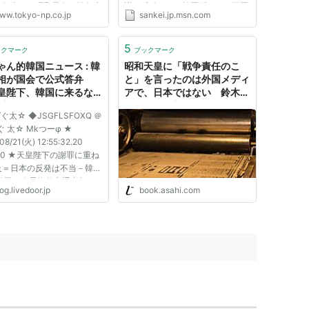
を舞台に、昭和天皇の戦争責
議に反発した。韓国紙からは両国
ww.tokyo-np.co.jp
sankei.jp.msn.com
どう捉えるべきか、占領政策
関係が「最悪」の状態に陥ったと
った連合国軍総司令部（ＧＨ
の指摘も出ている。 朝鮮日報
当局者らが明らかにしようと
は、天皇陛下訪韓問題に絡む李明
5
ックマーク
ブックマーク
子を描いた米映画「終...
博大統領の謝罪要求を日本が問...
ゃん的韓国ニュース : 韓
昭和天皇に「戦争責任のこ
相が国会で公式答弁
と」を言ったのは外国メディ
皇陛下、韓国に来るなら
アで、日本ではない 鈴木健
謝罪すべき」「昭和天皇
二『戦争と新聞』｜じんぶん
ばぐ太☆ ◆JSGFLSFOXQ ＠
争責任あり」「日本は独
堂
ぐ 太☆ Mkつーφ ★
紛争地域化したいよう
08/21(火) 12:55:32.20
???0 ★天皇陛下の謝罪に重ね
及＝日本の反発は不当－韓国
 韓国の金星煥外交通商相は
og.livedoor.jp
book.asahi.com
日、国会の外交通商統一委員
の答弁で、李明博大統領が天
下に謝罪を求める発言をした
に関連し、「当然、（韓国
れば、謝罪す...