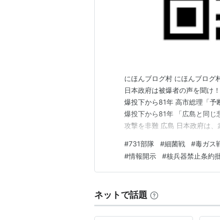
にほんブログ村 にほんブログ
日本政府は被爆者の声を聞け！
爆投下から81年 高市総理「予
爆投下から81年 「広島と同
攻撃を非難 広島 日本政府は
軍の「太平洋進出」に警戒強め
#
731部隊
#
細菌戦
#
毒ガス
爆禁止佐世保市民会議など 市
#
情報開示
#
核兵器禁止条約
上げねば！！ 「核兵器廃絶…
ネットで話題