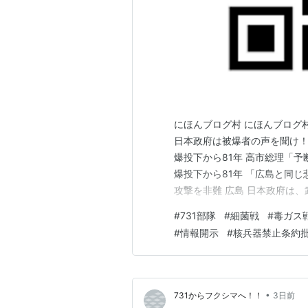
にほんブログ村 にほんブログ
日本政府は被爆者の声を聞け！
爆投下から81年 高市総理「予
爆投下から81年 「広島と同
攻撃を非難 広島 日本政府は
軍の「太平洋進出」に警戒強め
#
731部隊
#
細菌戦
#
毒ガス
爆禁止佐世保市民会議など 市
#
情報開示
#
核兵器禁止条約
上げねば！！ 「核兵器廃絶…
•
731からフクシマへ！！
3日前