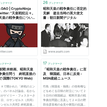
26
ブックマーク
ブックマーク
a DAO | CryptoNinja
昭和天皇の戦争責任に否定的
Twitter: "天皇戦犯云々。
見解 逝去当時の英大使文
天皇の戦争責任について
書：朝日新聞デジタル
韓国のみならず多くの国
いて、「元首だったんだ
責任がないわけがない」
みなされていて、第二次
を扱う博物館展示等で
ヒトラー等と並んで当た
に写真が展示されていた
itter.com
www.asahi.com
るので、国際的にはあま
ぎ立てない方が得策だと
17
。"
ックマーク
ブックマーク
新聞:米映画、昭和天皇
「昭和天皇の戦争責任」に言
争責任問う 終戦直後の
及 韓国紙、日本に反発 -
:国際(TOKYO Web)
MSN産経ニュース
ＬＡで開かれた「終戦のエン
竹島（韓国名・独島）の領有権な
ー」のパネル討論会。右から
どをめぐる日韓の対立について２
目がゲイリー・フォスターさ
５日付の韓国紙は、昭和天皇の戦
４日、ロサンゼルス（共同）
争責任問題に言及して２４日の野
サンゼルス共同】終戦直後の
田佳彦首相の会見や衆院の抗議決