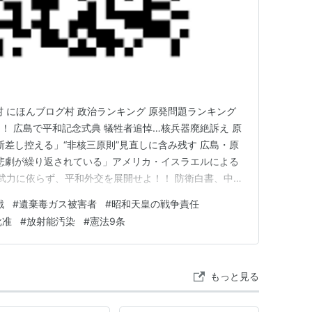
村 にほんブログ村 政治ランキング 原発問題ランキング
！ 広島で平和記念式典 犠牲者追悼…核兵器廃絶訴え 原
断差し控える」“非核三原則”見直しに含み残す 広島・原
じ悲劇が繰り返されている」アメリカ・イスラエルによる
、武力に依らず、平和外交を展開せよ！！ 防衛白書、中国
る 空母活動を詳述 核兵器・原発を廃絶しよう！！ 原水
戦
#
遺棄毒ガス被害者
#
昭和天皇の戦争責任
に「平和首長会議加盟を」と要望 日本から核廃絶の声を
批准
#
放射能汚染
#
憲法9条
もっと見る