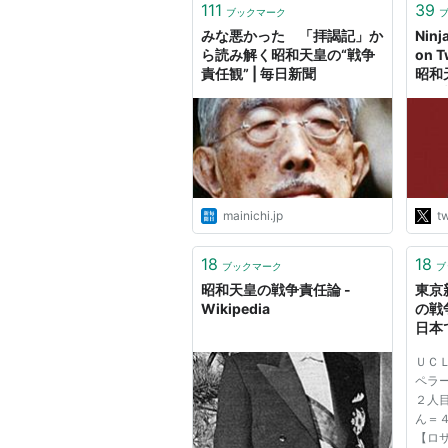
111
39
ブックマーク
みな悪かった 「拝謁記」か
Ninj
ら読み解く昭和天皇の“戦争
on 
責任観” | 毎日新聞
昭和
は、
にお
から
的に
大戦
も、
り前
mainichi.jp
tw
りす
り騒
18
18
思う
ブックマーク
ブ
昭和天皇の戦争責任論 -
東京
Wikipedia
の戦
日本で
ＵＣ
ペラ
２人
ん＝
【ロ