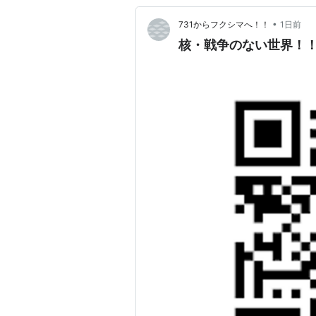
•
731からフクシマへ！！
1日前
核・戦争のない世界！