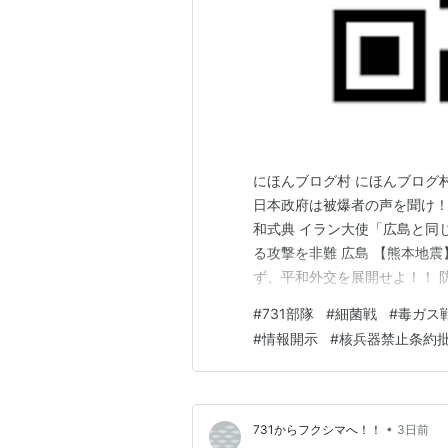
にほんブログ村 にほんブログ
日本政府は被爆者の声を聞け！
和式典 イラン大使「広島と同
る攻撃を非難 広島 【熊本地震
ず、平和外交を展開せよ！！ 
動を詳述 核兵器・原発を廃絶
#
731部隊
#
細菌戦
#
毒ガス
長会議加盟を」と要望 日本か
#
情報開示
#
核兵器禁止条約
り組みを考える」ピースボート
•
731からフクシマへ！！
3日前