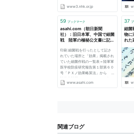
www3.nhk.or.jp
w
59
37
ブックマーク
ブ
asahi.com（朝日新聞
細菌
社）：旧日本軍、中国で細菌
物に
戦 陸軍の極秘公文書に記述
れた
- 社会
印刷 細菌戦を行ったとして記さ
れていた場所と「効果」掲載され
ていた細菌作戦の一覧表＝陸軍軍
医学校防疫研究報告第１部第６０
号「ＰＸノ効果略算法」から
旧日本陸軍が１９４０〜４２年、
www.asahi.com
w
中国で細菌兵器を使用していたこ
とを示す陸軍軍医学校防疫研究室
の極秘報告書が見つかった。細菌
兵器の使用は９３年に見つかっ...
関連ブログ