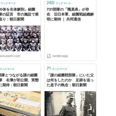
260
ブックマーク
ブックマーク
00体を生体解剖」細菌
731部隊の「職員表」が存
隊の証言 市の施設で展
在 旧日本軍、細菌戦組織解
送り：朝日新聞
明に期待 ｜ 共同通信
ww.asahi.com
nordot.app
71
ブックマーク
ブックマーク
1部隊とつながる謎の細菌
「謎の細菌戦部隊」にいた父
隊 名簿が初公開、実態
は何をしたのか 足跡を追っ
に期待：朝日新聞
た息子の執念：朝日新聞