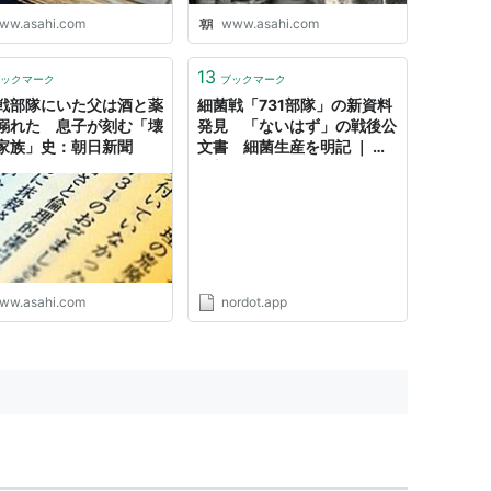
ww.asahi.com
www.asahi.com
13
ックマーク
ブックマーク
戦部隊にいた父は酒と薬
細菌戦「731部隊」の新資料
溺れた 息子が刻む「壊
発見 「ないはず」の戦後公
家族」史：朝日新聞
文書 細菌生産を明記 ｜ 京
都新聞
ww.asahi.com
nordot.app