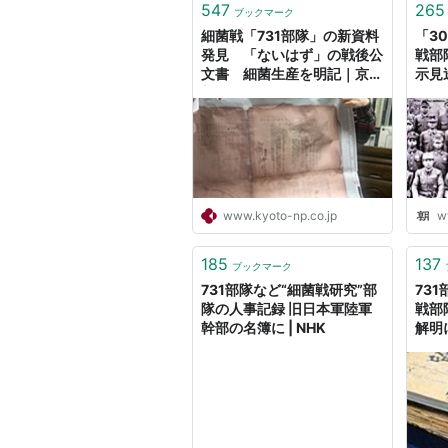
547
265
ブックマーク
細菌戦「731部隊」の新資料
「3
発見 「ないはず」の戦後公
戦部
文書 細菌生産を明記｜京都
示見
新聞デジタル 京都・滋賀の
ニュースサイト
www.kyoto-np.co.jp
w
185
137
ブックマーク
731部隊など“細菌戦研究”部
73
隊の人事記録 旧日本軍陸軍
戦部
幹部の名簿に | NHK
解明