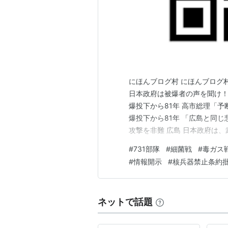
にほんブログ村 にほんブログ
日本政府は被爆者の声を聞け！
爆投下から81年 高市総理「予
爆投下から81年 「広島と同
攻撃を非難 広島 日本政府は
軍の「太平洋進出」に警戒強め
#
731部隊
#
細菌戦
#
毒ガス
爆禁止佐世保市民会議など 市
#
情報開示
#
核兵器禁止条約
上げねば！！ 「核兵器廃絶…
ネットで話題