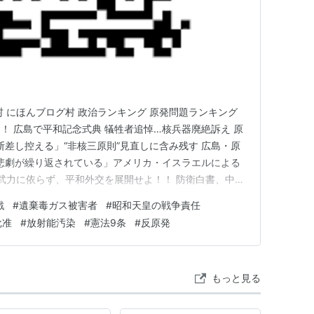
村 にほんブログ村 政治ランキング 原発問題ランキング
！ 広島で平和記念式典 犠牲者追悼…核兵器廃絶訴え 原
断差し控える」“非核三原則”見直しに含み残す 広島・原
じ悲劇が繰り返されている」アメリカ・イスラエルによる
、武力に依らず、平和外交を展開せよ！！ 防衛白書、中国
る 空母活動を詳述 核兵器・原発を廃絶しよう！！ 原水
戦
#
遺棄毒ガス被害者
#
昭和天皇の戦争責任
に「平和首長会議加盟を」と要望 日本から核廃絶の声を
批准
#
放射能汚染
#
憲法9条
#
反原発
もっと見る