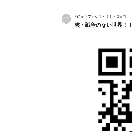
•
731からフクシマへ！！
2日前
核・戦争のない世界！