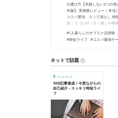
の選び方【失敗しない3つの視点
年版】 実体験レビュー｜本当に使
コスパ最強、入って損なし 体験談
談： 3. CLAS｜引っ越しや模様
Premium｜音がある生活の幸
#
1人暮らしのサブスク活用術
上に癒される 体験談： よくあ
#
時短ライフ
#
コスパ最強サ
ネットで話題
6
ブックマーク
100記事達成！今更ながらの
自己紹介 - スッキリ時短ライ
フ