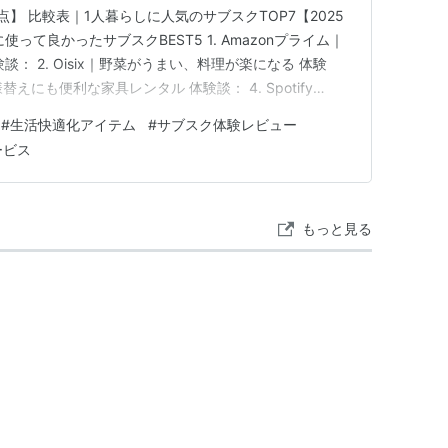
】 比較表｜1人暮らしに人気のサブスクTOP7【2025
って良かったサブスクBEST5 1. Amazonプライム｜
： 2. Oisix｜野菜がうまい、料理が楽になる 体験
替えにも便利な家具レンタル 体験談： 4. Spotify
福感 体験談： 5. ブルーミー｜お花のある暮らしが想像以
#
生活快適化アイテム
#
サブスク体験レビュー
る疑問Q&A｜1人暮らしでサブスクって…
ービス
もっと見る