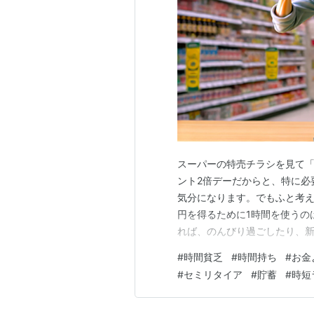
スーパーの特売チラシを見て
ント2倍デーだからと、特に必
気分になります。でもふと考え
円を得るために1時間を使うの
れば、のんびり過ごしたり、
です。 お金はまた稼げます。
#
時間貧乏
#
時間持ち
#
お金
持ちになりませんか！？（つい
#
セミリタイア
#
貯蓄
#
時短
代、仕事に追われながら「もっ