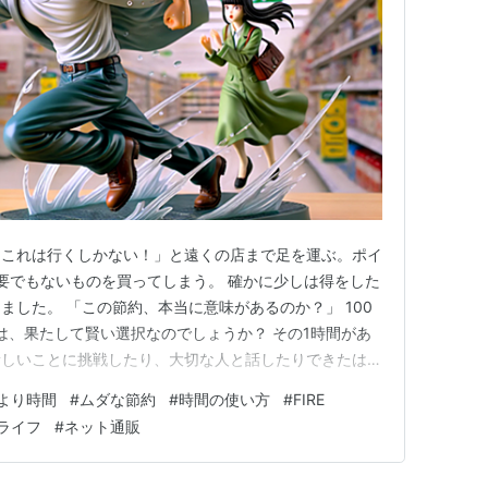
「これは行くしかない！」と遠くの店まで足を運ぶ。ポイ
要でもないものを買ってしまう。 確かに少しは得をした
ました。 「この節約、本当に意味があるのか？」 100
は、果たして賢い選択なのでしょうか？ その1時間があ
新しいことに挑戦したり、大切な人と話したりできたはず
でも、時間は二度と戻ってきません。 時間貧乏から時間
より時間
#
ムダな節約
#
時間の使い方
#
FIRE
でにお金持ちになりたいよね） 僕はサラリーマン時
ライフ
#
ネット通販
と自由な時間がほし…