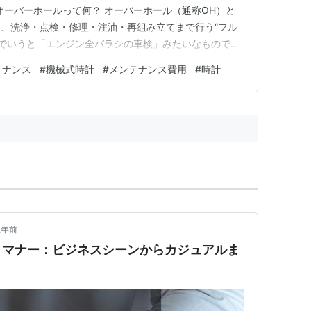
もオーバーホールって何？ オーバーホール（通称OH）と
、洗浄・点検・修理・注油・再組み立てまで行う“フル
車でいうと「エンジン全バラシの車検」みたいなもので
必要なの？ 内部の油が劣化する → 機械式時計は、部品
テナンス
#
機械式時計
#
メンテナンス費用
#
時計
っています。 → 数年で油が劣化し、潤滑不良→部品摩
が劣化する → …
2年前
とマナー：ビジネスシーンからカジュアルま