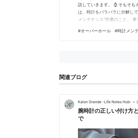
説していきます。 ⌚ そもそ
は、時計をバラバラに分解して
メンテナンス”作業のこと。 
す。 ⌚ なぜオーバーホールが
#
オーバーホール
#
時計メン
同士の摩擦を防ぐために油を使
耗→故障に直結。 ゴムパッキン
関連ブログ
•
Kaion Grande -Life Notes Hub-
腕時計の正しい付け方
で