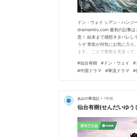
ドン・ウェイ シアン・ハンジー
dramamiru.com 最初の記事
意！ 結末まで感想ネタバレし
うぞ 青龍が何気にお気に入り
ます。 二人で青龍を見送って
た。 酒老仙@シア・ジーユエン
#
仙台有樹
#
ドン・ウェイ
#
ですかね。 所々でお助けキャ
#
中国ドラマ
#
華流ドラマ
#
ちょっとだけ…
•
あおの華流記
1年前
仙台有樹(せんだいゆうじ