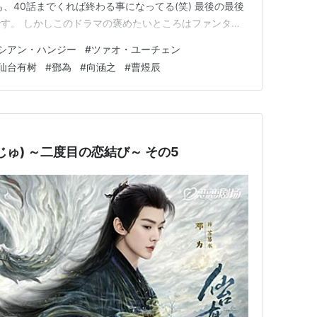
、40話までくれば終わる事になってる(笑) 最後の最後
す。 しかしこのドラマの褒めたいところはファンタジ
残って、幸せになるところです。 無駄に死なないのは
シアン・ハンジー
#
ツァオ・ユーチェン
他ドラマも見習ってほしい。 終盤はあまり出てこなくな
仙台有树
#
鄧為
#
向涵之
#
曹煜辰
ゅ) ～二度目の恋結び～ その5