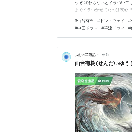
うぞ 終わらないとイラついても
までイラつかせてたのは夜心で
ーなのにカップルの両方が生き
#
仙台有樹
#
ドン・ウェイ
#
大いに褒めたいところです。 
#
中国ドラマ
#
華流ドラマ
#
った冉舞なのです…
•
あおの華流記
1年前
仙台有樹(せんだいゆうじ