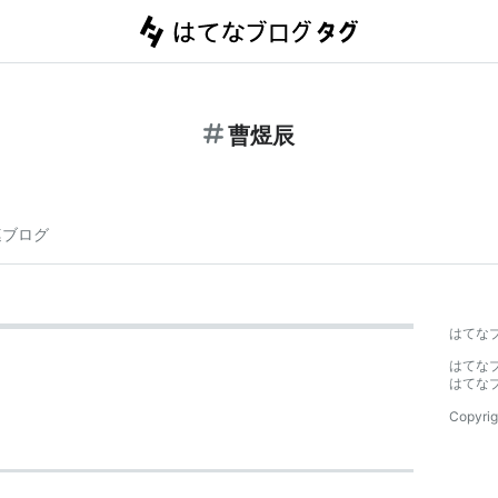
曹煜辰
連ブログ
はてな
はてな
はてな
Copyrig