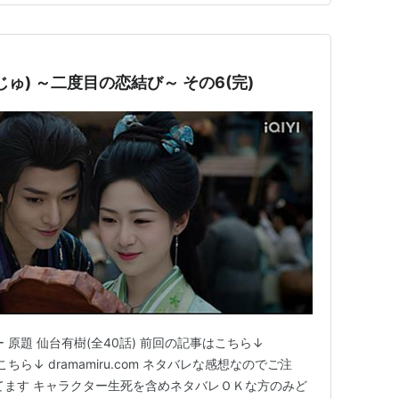
ゅ) ～二度目の恋結び～ その6(完)
 原題 仙台有樹(全40話) 前回の記事はこちら↓
はこちら↓ dramamiru.com ネタバレな感想なのでご注
てます キャラクター生死を含めネタバレＯＫな方のみど