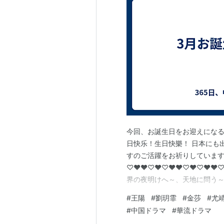
今回、お誕生日をお迎えになる
日快乐！生日快樂！ 日本にも
すのご活躍をお祈りしています
♡♥♥♡♥♡♥♥♡♥♡♥♥♡♥
界の夜明けへ～、天地に問う～Und
キミだけのヒーローになりたい
#
王陽
#
劉玥霏
#
金莎
#
尤
タミー・チェンさん （君に恋
#
中国ドラマ
#
華流ドラマ
二人の皇帝～） ・劉玥霏さん 