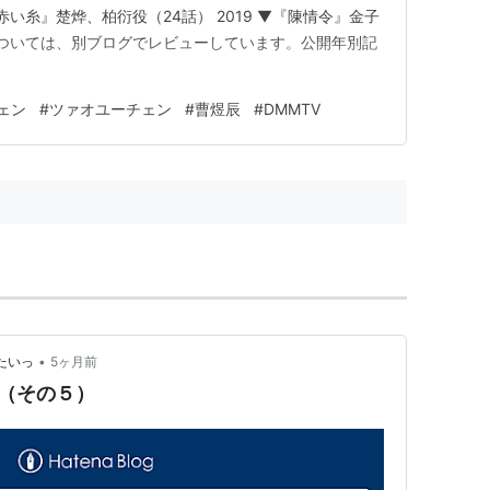
赤い糸』楚烨、柏衍役（24話） 2019 ▼『陳情令』金子
については、別ブログでレビューしています。公開年別記
ェン
#
ツァオユーチェン
#
曹煜辰
#
DMMTV
•
たいっ
5ヶ月前
（その５）