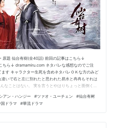
 原題 仙台有樹(全40話) 前回の記事はこちら↓
はこちら↓ dramamiru.com ネタバレな感想なのでご注
てます キャラクター生死を含めネタバレＯＫな方のみど
れ違いで右と左に別れたと思われた易水と冉冉もそれは
んなことはない。 実を言うとやはりちょっと面倒くさ
に自分を犠牲にして死んだり生き返ったり死にそうにな
シアン・ハンジー
#
ツァオ・ユーチェン
#
仙台有树
ンタジーにこの手の展開が多くて、1回なら仕方ないと思
中国ドラマ
#
華流ドラマ