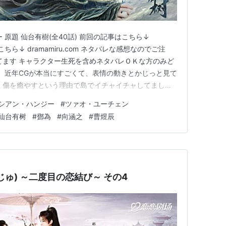
 原題 仙台有樹(全40話) 前回の記事はこちら↓
はこちら↓ dramamiru.com ネタバレな感想なのでご注
てます キャラクター生死を含めネタバレＯＫな方のみど
。 近年CGが本当にすごくて、表情の動きとかじっと見て
、傷を癒やすという理由で島でイチャイチャしてまし
(夏志遠) 梁無夢@バイ・シュー(白澍) 二人は特別出演
シアン・ハンジー
#
ツァオ・ユーチェン
ラ的に出てきてくれます。 バイ・シューが時々こういう
仙台有树
#
鄧為
#
向涵之
#
曹煜辰
ゅ) ～二度目の恋結び～ その4