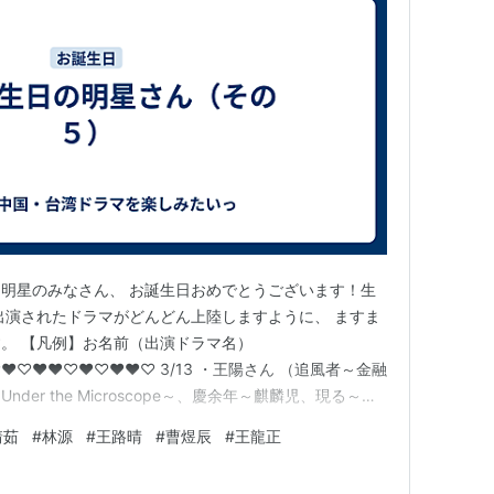
明星のみなさん、 お誕生日おめでとうございます！生
出演されたドラマがどんどん上陸しますように、 ますま
。 【凡例】お名前（出演ドラマ名）
♡♥♥♡♥♡♥♥♡ 3/13 ・王陽さん （追風者～金融
er the Microscope～、慶余年～麒麟児、現る～、
、宮 パレス～時をかける宮女～、金玉良縁） ・陳怡蓉
靖茹
#
林源
#
王路晴
#
曹煜辰
#
王龍正
した328日、画皮～千年の恋～ 、美人心計～一人の妃と
（夢…