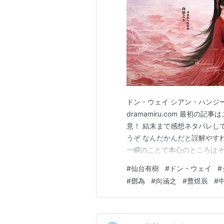
ドン・ウェイ シアン・ハンジー
dramamiru.com 最初の記事
意！ 結末まで感想ネタバレし
うぞ なんだかんだと誤解やす
一瞬のことで本心のところはそ
い。 このドラマ、相手のため
#
仙台有樹
#
ドン・ウェイ
#
ったりを繰り返す状態。 ファ
#
鄧為
#
向涵之
#
曹煜辰
#
ったとしても何度も………