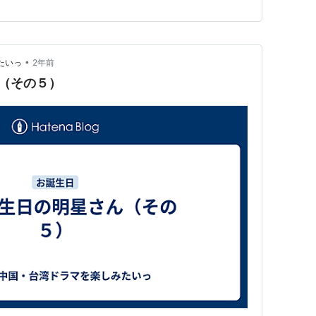
（夢…
•
たいっ
2年前
（その５）