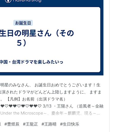
明星のみなさん、 お誕生日おめでとうございます！生
出演されたドラマがどんどん上陸しますように、 ますま
。 【凡例】お名前（出演ドラマ名）
♡♥♥♡♥♡♥♥♡ 3/13 ・王陽さん （追風者～金融
er the Microscope～、慶余年～麒麟児、現る～、
、宮 パレス～時をかける宮女～、金玉良縁） ・陳怡蓉
源
#
曹煜辰
#
王龍正
#
王路晴
#
生日快乐
した328日、画皮～千年の恋～ 、美人心計～一人の妃と