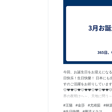
今回、お誕生日をお迎えになる
日快乐！生日快樂！ 日本にも
すのご活躍をお祈りしています
♡♥♥♡♥♡♥♥♡♥♡♥♥♡♥
界の夜明けへ～、天地に問う～Und
キミだけのヒーローになりたい
#
王陽
#
金莎
#
尤靖茹
#
林
タミー・チェンさん （君に恋
#
生日快樂
#
華流ドラマ