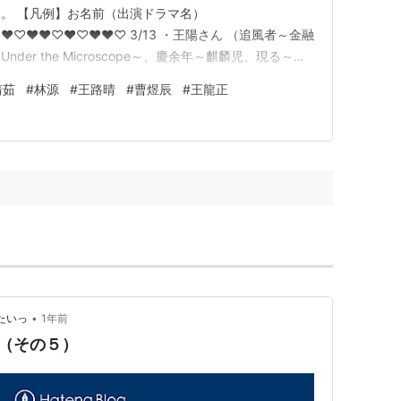
。 【凡例】お名前（出演ドラマ名）
♡♥♥♡♥♡♥♥♡ 3/13 ・王陽さん （追風者～金融
er the Microscope～、慶余年～麒麟児、現る～、
、宮 パレス～時をかける宮女～、金玉良縁） ・陳怡蓉
靖茹
#
林源
#
王路晴
#
曹煜辰
#
王龍正
した328日、画皮～千年の恋～ 、美人心計～一人の妃と
（夢…
•
たいっ
1年前
（その５）