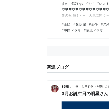
すのご活躍をお祈りしています
♡♥♥♡♥♡♥♥♡♥♡♥♥♡♥
界の夜明けへ～、天地に問う～Und
キミだけのヒーローになりたい
#
王陽
#
劉玥霏
#
金莎
#
尤
タミー・チェンさん （君に恋
#
中国ドラマ
#
華流ドラマ
二人の皇帝～） ・劉玥霏さん 
関連ブログ
365日、中国・台湾ドラマを楽しみ
3月お誕生日の明星さん