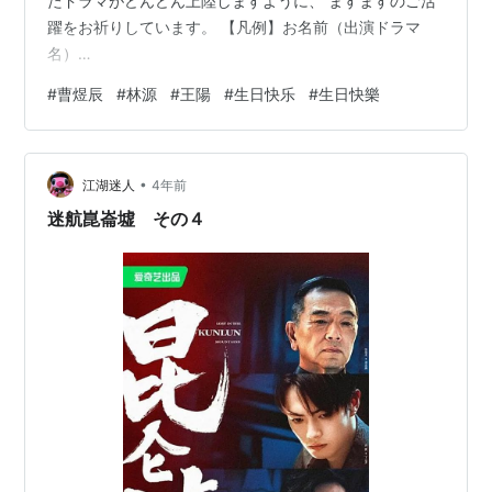
たドラマがどんどん上陸しますように、 ますますのご活
躍をお祈りしています。 【凡例】お名前（出演ドラマ
名）
♡♥♥♡♥♡♥♥♡♥♡♥♥♡♥♡♥♥♡♥♡♥♥♡
#
曹煜辰
#
林源
#
王陽
#
生日快乐
#
生日快樂
3/13 ・王陽さん （慶余年～麒麟児、現る～、宮 パレス
～時をかける宮女～、金玉良縁） ・陳怡蓉タミー・チェ
ンさん （君に恋した328日、画皮～千年の恋～ 、美人心
•
計～一人の妃と二人の皇帝～） ・劉玥霏さん （夢幻の桃
江湖迷人
4年前
花～三生三世枕上書～、宮廷女官 若曦、二人の王女） ・
迷航崑崙墟 その４
馬思純さん （愛と容疑者に堕ちて、私だけのスーパース
ター -Mr…