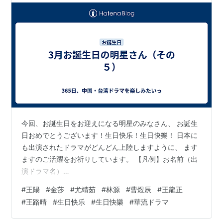
今回、お誕生日をお迎えになる明星のみなさん、 お誕生
日おめでとうございます！生日快乐！生日快樂！ 日本に
も出演されたドラマがどんどん上陸しますように、 ます
ますのご活躍をお祈りしています。 【凡例】お名前（出
演ドラマ名）
♡♥♥♡♥♡♥♥♡♥♡♥♥♡♥♡♥♥♡♥♡♥♥♡
#
王陽
#
金莎
#
尤靖茹
#
林源
#
曹煜辰
#
王龍正
3/13 ・王陽さん （追風者～金融界の夜明けへ～、天地に
#
王路晴
#
生日快乐
#
生日快樂
#
華流ドラマ
問う～Under the Microscope～、慶余年～麒麟児、現る
～、キミだけのヒーローになりたい、宮 パレス～時をか