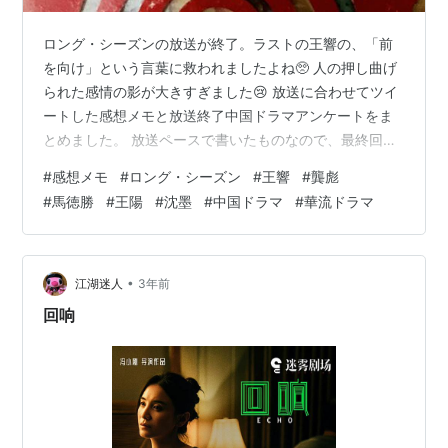
ロング・シーズンの放送が終了。ラストの王響の、「前
を向け」という言葉に救われましたよね🥺 人の押し曲げ
られた感情の影が大きすぎました😢 放送に合わせてツイ
ートした感想メモと放送終了中国ドラマアンケートをま
とめました。 放送ペースで書いたものなので、最終回ま
で視聴後の状況とは一部異なるかもしれませんが、お許
#
感想メモ
#
ロング・シーズン
#
王響
#
龔彪
しくださいね😊 ⚠⚠⚠視聴状況によって、ネタバレが含
#
馬徳勝
#
王陽
#
沈墨
#
中国ドラマ
#
華流ドラマ
まれるかもしれませんので、ご注意ください❣⚠⚠⚠ ー
ーー ロング・シーズン 1回 始まりました❣ まずは第1章
～3章まで。秦昊さんの化けっぷりがすごいですね😳龔彪
はお調子者系で😆義兄の王響は、見かけと異なり、明晰
•
江湖迷人
3年前
な論理力と推理力を兼ね備えてま…
回响