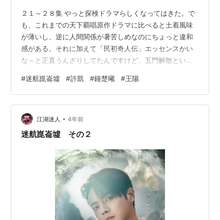
２１～２８集 やっと探検ドラマらしくなってはきた。で
も、これまでの天下覇唱原作ドラマに比べると土着風味
が薄いし、逆に人間関係が暑苦しめなのにちょっと違和
感がある。それに加えて「民初奇人伝」エッセンスかい
な～と正直うんざりしてたんですけど、五門解散という
のは掛け声だけになってしまってる感じです。 それで
#
迷航崑崙墟
#
許凱
#
鐘楚曦
#
王陽
も、追魂令を探すというのを当面の目的にして主人公た
ちは動いています。 丁雲斎の父遠山が父の仇と信じる駱
雲松とその妹楚風鈴、孫三玄とその配下、それに師父の
•
命で戻ってきた無双らを伴って等坤閣に崑崙墟の手がか
江湖迷人
4年前
りを探しに行った丁雲斎。その周辺を固める駱雲松と楚
迷航崑崙墟 その２
風鈴の命で動く黒羽と摸金の一団、そこに発丘の一…