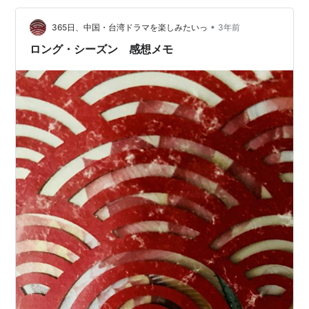
ける宮女～、金玉良縁） ・陳怡蓉タミー・チェンさん
（君に恋した328日、画皮～千年の恋～ 、美人心計～一
•
365日、中国・台湾ドラマを楽しみたいっ
3年前
人の妃と二人の皇帝～） ・劉玥霏さん （夢…
ロング・シーズン 感想メモ