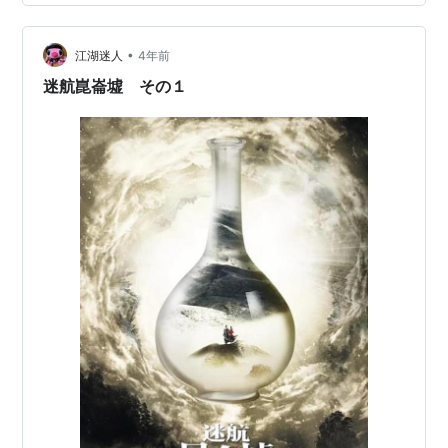
分。 視聴ストップした二本、アレとアレですが、両方と
もどうしても女主が性に合わない。片方はドラマ自体が
•
おもしろいと思えないし、もう一つもストーリ展開に新
江湖迷人
4年前
鮮味が感じられないし、女主のキャラクター設計という
迷航崑崙墟 その１
か、毎度その演技？というのは俳優にとっていいもん
な…