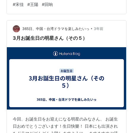
ラマだと言ったら怒られるかな？ このドラマも「迷霧劇
#
宋佳
#
王陽
#
回响
場」の一つとして発表されました。このシリーズは「沈
黙的真相」とか「隠微的角落」のように日本にも紹介さ
れる佳作も多いのはご存じの通り。迷子的にもこのシリ
•
ーズはまず大外れはないので、大いに期待して視聴開始
365日、中国・台湾ドラマを楽しみたいっ
3年前
しました。 加えて今回の導演が「我不是潘金莲」とか
3月お誕生日の明星さん（その５）
「一九四二」「夜宴」「唐山大地震」などの話題の…
今回、お誕生日をお迎えになる明星のみなさん、 お誕生
日おめでとうございます！生日快樂！ 日本にも出演され