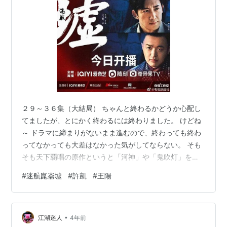
２９～３６集（大結局） ちゃんと終わるかどうか心配し
てましたが、とにかく終わるには終わりました。 けどね
～ ドラマに締まりがないまま進むので、終わっても終わ
ってなかっても大差はなかった気がしてならない。 そも
そも天下覇唱の原作というと「河神」や「鬼吹灯」をイ
メージするわけです。これでもかというくらいの粘着質
#
迷航崑崙墟
#
許凱
#
王陽
な伝奇もの、なんかよくわからないけどとにかく恐ろし
気な場所で異能の主人公たちが古代から続く謎や異形の
生き物たちと戦う、というのが私が期待してたイメー
•
ジ。 ところが、この「迷航崑崙墟」。ドラマに厚みが感
江湖迷人
4年前