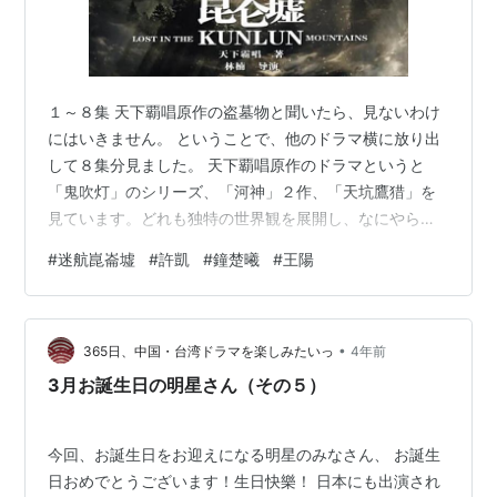
１～８集 天下覇唱原作の盗墓物と聞いたら、見ないわけ
にはいきません。 ということで、他のドラマ横に放り出
して８集分見ました。 天下覇唱原作のドラマというと
「鬼吹灯」のシリーズ、「河神」２作、「天坑鷹猎」を
見ています。どれも独特の世界観を展開し、なにやら不
気味で怪しげな雰囲気の中詳しい説明は後回しにドラマ
#
迷航崑崙墟
#
許凱
#
鐘楚曦
#
王陽
が展開していきます。彼の作品のドラマ化もいろいろも
めたようですが、これは本人が脚本にも関わっているの
で、魔改造の心配はなさそうだと現地ファンが言ってま
•
した。 私は俳優より原作者の方が見るきっかけになるこ
365日、中国・台湾ドラマを楽しみたいっ
4年前
とが多いのです。金庸ドラマから始まった武侠迷なの
3月お誕生日の明星さん（その５）
で、どうしてもそうなっちゃうんです。でも、これ…
今回、お誕生日をお迎えになる明星のみなさん、 お誕生
日おめでとうございます！生日快樂！ 日本にも出演され