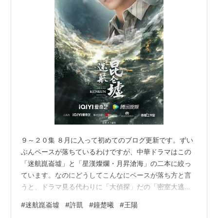
９～２０集 ８月に入って初めてのブログ更新です。ずい
ぶんペースが落ちているわけですが、中華ドラマはこの
「迷航崑崙墟」と「星漢燦爛・月昇滄海」の二本に絞っ
ています。なのにどうしてこんなにペースが落ち方と言
うと、ドラマ見る代わりに「大偵探」だの「密室大逃
脱」「向徃的生活」という芒果テレビ制作のバラエティ
#
迷航崑崙墟
#
許凱
#
鐘楚曦
#
王陽
見てるからなんです。ま、ちょっと「箸休め」的な気