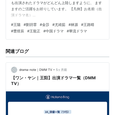
も出演されたドラマがどんどん上陸しますように、 ます
ますのご活躍をお祈りしています。 【凡例】お名前（出
演ドラマ名）
♡♥♥♡♥♡♥♥♡♥♡♥♥♡♥♡♥♥♡♥♡♥♥♡
#
王陽
#
劉玥霏
#
金莎
#
尤靖茹
#
林源
#
王路晴
3/13 ・王陽さん （追風者～金融界の夜明けへ～、天地に
#
曹煜辰
#
王龍正
#
中国ドラマ
#
華流ドラマ
問う～Under the Microscope～、慶余年～麒麟児、現る
～、キミだけのヒーローになりたい、宮 パレス～時をか
ける宮女～、金玉良縁） ・陳怡蓉タミー・チェンさん
関連ブログ
（君に恋した328日、画皮～千年の恋～ 、美人心計～一
人の妃と二人の皇帝～） ・劉玥霏さん （夢…
•
drama-note｜DMM TV
5ヶ月前
【ワン・ヤン｜王阳】出演ドラマ一覧（DMM
TV）