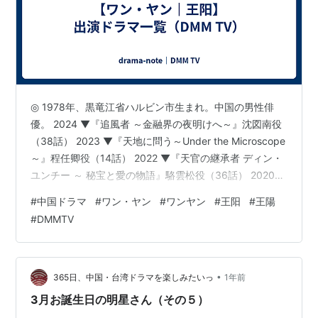
◎ 1978年、黒竜江省ハルビン市生まれ。中国の男性俳
優。 2024 ▼『追風者 ～金融界の夜明けへ～』沈図南役
（38話） 2023 ▼『天地に問う～Under the Microscope
～』程任卿役（14話） 2022 ▼『天官の継承者 ディン・
ユンチー ～ 秘宝と愛の物語』駱雲松役（36話） 2020
▽『鹿鼎記』陳近南役（45話） 2019 ▼『慶余年～麒麟
#
中国ドラマ
#
ワン・ヤン
#
ワンヤン
#
王阳
#
王陽
児、現る～』滕梓荆役（46話） （▼）の作品について
#
DMMTV
は、別ブログでレビューしています。公開年別記事一覧
はこちら
•
365日、中国・台湾ドラマを楽しみたいっ
1年前
3月お誕生日の明星さん（その５）