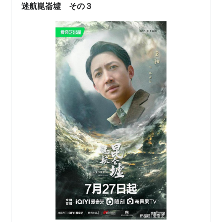
じられないし、肝心なツボを外しまくるし、たくさん登
迷航崑崙墟 その３
場人物がいるようで実はそうでもない、許凱を…