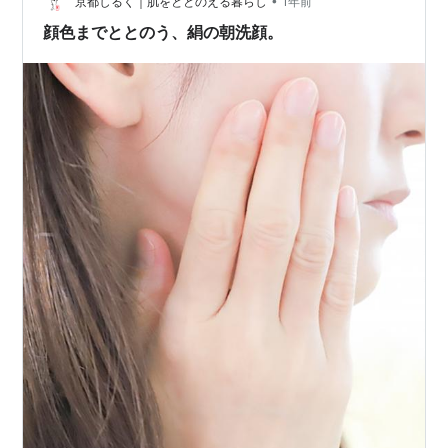
て、日中もお肌のことを気にするようになって、 「あ、
•
京都しるく｜肌をととのえる暮らし
1年前
私は化粧は好きじゃないけどスキンケアは…
顔色までととのう、絹の朝洗顔。