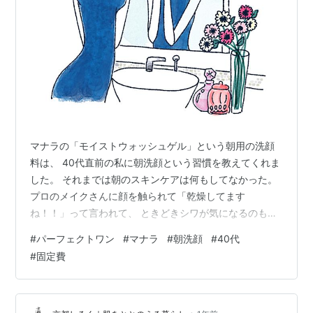
マナラの「モイストウォッシュゲル」という朝用の洗顔
料は、 40代直前の私に朝洗顔という習慣を教えてくれま
した。 それまでは朝のスキンケアは何もしてなかった。
プロのメイクさんに顔を触られて「乾燥してます
ね！！」って言われて、 ときどきシワが気になるのも乾
燥のせいじゃないかって言われて、 あっ、これはもうち
#
パーフェクトワン
#
マナラ
#
朝洗顔
#
40代
ょっとちゃんとしなきゃいけないんだな！？と思ったと
#
固定費
き、 「モイストウォッシュゲル」という朝用洗顔料と、
「オンリーエッセンス」という保湿ジェルを知ったので
した。 朝も夜もちゃんと洗顔＆保湿をするようになっ