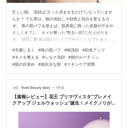
忙しい朝。 洗顔は“さっと済ませるだけ”になっていませ
んか？ でも実は、朝の洗顔こそ顔色と気分を変えるカ
ギ。 珠の肌パフを使えば、肌表面に残った皮脂や汗をや
さしくオフし、 キメが整った“明るい顔”に仕上がりま
す。 絹羽二重 珠の肌パフ パフでやさしくなでたあと、
鏡を見ると、 「今日の肌、なんかいいかも」と思えるこ
#
京都しるく
#
珠の肌パフ
#
朝洗顔
#
顔色アップ
とも。 その肌の調子が、一日の自信にもつながっていき
#
キメを整える
#
シルク洗顔
#
朝のルーティン
ます。
#
肌の目覚め
#
前向きな朝
#
スキンケア習慣
•
Romi Beauty diary
1年前
【速報レビュー】花王 プリマヴィスタ“プレメイ
クアップ ジェルウォッシュ”誕生！メイクノリが
良くなる、朝洗顔☀️