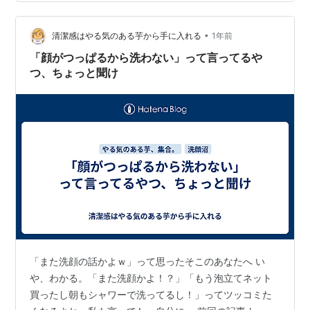
が、「朝の洗顔のやりすぎ」。 ✅ 朝の洗顔でやりがちな
NG行動 ❌ 洗浄力の強い洗顔料で毎朝ゴシゴシ → 寝てい
る間に出た皮脂は、落としすぎる必要なし。 ❌ 朝も夜と
•
清潔感はやる気のある芋から手に入れる
1年前
同じクレンジング…
「顔がつっぱるから洗わない」って言ってるや
つ、ちょっと聞け
「また洗顔の話かよｗ」って思ったそこのあなたへ い
や、わかる。「また洗顔かよ！？」「もう泡立てネット
買ったし朝もシャワーで洗ってるし！」ってツッコミた