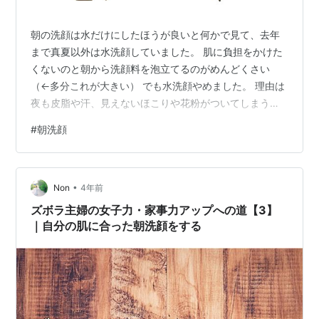
朝の洗顔は水だけにしたほうが良いと何かで見て、去年
まで真夏以外は水洗顔していました。 肌に負担をかけた
くないのと朝から洗顔料を泡立てるのがめんどくさい
（←多分これが大きい） でも水洗顔やめました。 理由は
夜も皮脂や汗、見えないほこりや花粉がついてしまうの
で肌を清潔に保つため。 酸化した皮脂は汚れになり老化
#
朝洗顔
の原因になってしまうことを知ったので、朝も洗顔料を
使用するようになりました。 今考えてみると水洗顔して
いた時、時々鼻辺りから脂っぽい匂いがしてたので皮脂
•
が酸化してたんだろうな。汚いな。 朝洗顔料を使ったほ
Non
4年前
うが良いかは、その人の体調や体質や季節によっても違
ズボラ主婦の女子力・家事力アップへの道【3】
うそうですが、私は当てはまらなかったらし…
｜自分の肌に合った朝洗顔をする