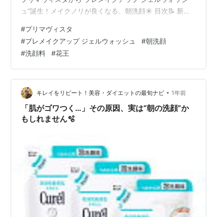
ュ”誕生！メイクノリが良くなる、朝洗顔☀️ 目次📝 新作
速報｜プリマヴィスタ「プレメイクアップ ジェルウォッ
#
プリマヴィスタ
シュ」 Primavista (プリマヴィスタ)名前の由来 泡立て不
#
プレメイクアップ ジェルウォッシュ
#
朝洗顔
要！ジェルタイプ洗顔でメイクノリ・モチがUP⤴︎ メイク
#
洗顔料
#
花王
前の肌を整える「除去して、補う」2つの花王技術 使用
方法｜忙しい朝でも簡単キレイ！ 香り・使用感・おすす
めポイントまとめ 商品詳細・発売…
•
キレイをリピート！美容・ダイエットの最旬ナビ
1年前
「肌がゴワつく…」その原因、実は“朝の洗顔”か
もしれません🫧