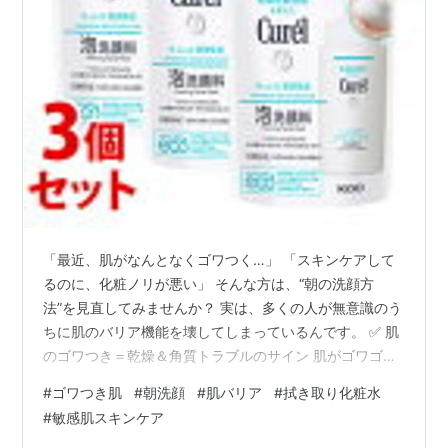
「最近、肌がなんとなくゴワつく…」 「スキンケアして
るのに、化粧ノリが悪い」 そんな方は、“朝の洗顔方
法”を見直してみませんか？ 実は、多くの人が無意識のう
ちに肌のバリア機能を壊してしまっているんです。 ✅ 肌
のゴワつき＝乾燥＆角質トラブルのサイン 肌がゴワゴ
ワ、ザラザラするのは、 古い角質がうまく剥がれない 肌
#
ゴワつき肌
#
朝洗顔
#
肌バリア
#
拭き取り化粧水
の水分バランスが乱れている バリア機能が低下している
#
敏感肌スキンケア
といった状態が原因です。 そしてそのきっかけの一つ