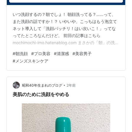
いつ洗顔するの？朝でしょ！ 朝顔洗ってる？……って、
また洗顔の話ですか！？ いやいや、こっちはもう泡立て
ネット導入して「洗顔バッチリ！はい次いこ！」ってな
ってたところなんだけど。 前回の記事はこちら
mochimochi-imo.hatenablog.com まさかの「朝」の洗顔
の話。まだ洗顔引っ張る！？ってなるじゃん。 「男は皮
#
朝洗顔
#
プロ美容
#
清潔感
#
美容男子
脂が2倍出てる」って話、知ってた？ 美容プロの夫がサ
#
メンズスキンケア
ラッと言ってたんだけど、 男性って女性の2倍皮脂出て
るんだよ 2倍！？ ダブルスコア！？しかも睡眠中って、
チリもホコリも枕のアレコレも、全部顔にくっついてる
わけで。朝って、顔面わりとヤバい状態らしい。 なの
•
昭和40年生まれのブログ
2年前
に、洗わな…
美肌のために洗顔をやめる