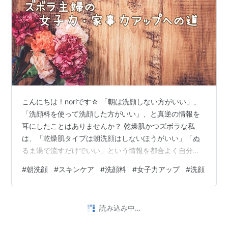
こんにちは！noriです☆ 「朝は洗顔しない方がいい」、
「洗顔料を使って洗顔した方がいい」、と真逆の情報を
耳にしたことはありませんか？ 乾燥肌かつズボラな私
は、「乾燥肌タイプは朝洗顔はしないほうがいい」「ぬ
るま湯で流すだけでいい」という情報を都合よく自分に
当てはめ、楽な方向へ逃げてきました。 特に冬は寒いか
#
朝洗顔
#
スキンケア
#
洗顔料
#
女子力アップ
#
洗顔
ら洗面所に行きたくなかったんですよね、、、 でも、30
代に入ってから、鏡を見るたびに、毛穴の開きや肌のく
すみが気になり始め、やっと朝洗顔を見直すことに。 か
•
つての私のように、朝洗顔をしていない人は、一度ぬる
nanndemoblog
4年前
ま湯だけで顔を洗ってみてほしいのですが、少しヌルつ
1000円台のアミノ酸系洗顔 乾燥肌・敏感肌・朝