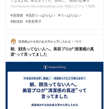
くなるよね。私も言ってた、自分に。 前回の記事↓
mochimochi-imo.hatenablog.com 洗顔だけでもう第四弾
よ…アメリカのドラマみたいなシーズン数になるよ… で
#
清潔感
#
洗顔つっぱらない
#
つっぱらない
もね、洗顔ってマジで大事だからこれだけは言わせて。
#
朝洗顔
#
美容男子
「洗顔、顔つっぱる…」って、意外とやりがちなやつ
「洗顔しすぎると乾燥する」「洗うと顔がつっぱる気が
する」→ だから洗顔を控えてます、って人、けっこうい
ない？ 私も昔そうだった。 泡立てて丁寧に洗ってるはず
•
清潔感はやる気のある芋から手に入れる
1年前
なのに、な…
朝、顔洗ってない人へ。美容プロが“清潔感の真
逆”って言ってました