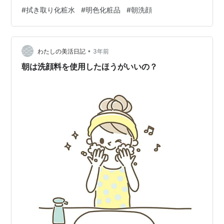
目ヤニとよだれだけ洗ってた。これはむしろ洗顔じゃな
#
拭き取り化粧水
#
明色化粧品
#
朝洗顔
い？ 朝の洗顔代わりに拭き取り化粧水を使うという動画
が結構出てきたので早速試す事に。そもそも拭き取り化
粧水というものを使ったことがないので、1番安い明色ス
•
キンフレッシュナーを買ってみた。これ、昔母が使って
わたしの美活日記
3年前
た【奥さま用アストリンゼン】の匂いめっちゃする！安
朝は洗顔料を使用したほうがいいの？
っぽい匂いだけど安いから我慢。 朝起きて、使う…