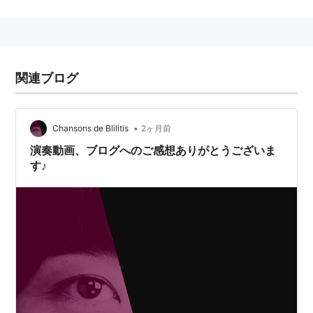
自身ピアノが達者で、「ティオの夜の旅」などのように
ピアノが躍動する作品がある一方、「春に」や『愛する
歌』のように単純ながらとても優しい旋律が心を打つ。
関連ブログ
•
Chansons de Blilitis
2ヶ月前
演奏動画、ブログへのご感想ありがとうございま
す♪