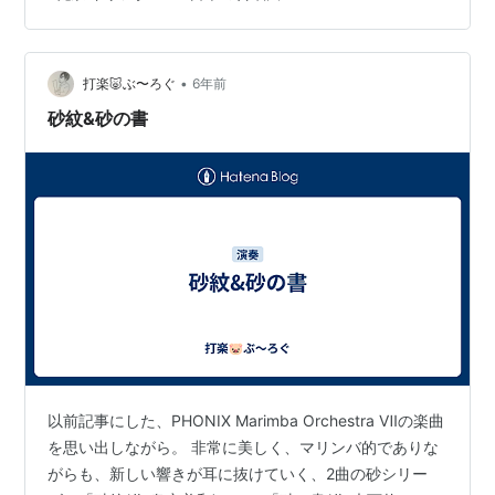
新たな表情を知って頂ければと思います。 おすすめの合
唱曲 『どちりなきりしたん Ⅳ』…隠れキリシタンが見つ
める世界 『鴎』…つひに自由は彼らのものだ 合唱曲、も
っと愛されてほしいな おすすめの合唱曲 『どちりなきり
•
打楽🐷ぶ〜ろぐ
6年前
したん…
砂紋&砂の書
以前記事にした、PHONIX Marimba Orchestra Ⅶの楽曲
を思い出しながら。 非常に美しく、マリンバ的でありな
がらも、新しい響きが耳に抜けていく、2曲の砂シリー