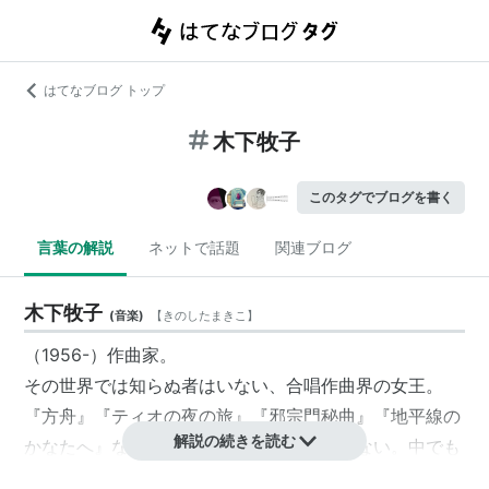
はてなブログ トップ
木下牧子
このタグでブログを書く
言葉の解説
ネットで話題
関連ブログ
木下牧子
(
音楽
)
【
きのしたまきこ
】
（1956-）作曲家。
その世界では知らぬ者はいない、合唱作曲界の女王。
『方舟』『ティオの夜の旅』『邪宗門秘曲』『地平線の
解説の続きを読む
かなたへ』などなど、有名曲は枚挙に暇がない。中でも
「春に」と「夢見たものは」は定番中の定番。