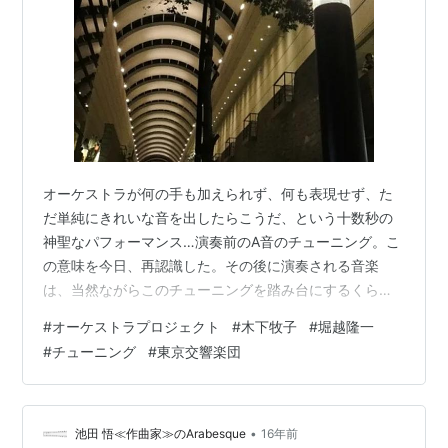
オーケストラが何の手も加えられず、何も表現せず、た
だ単純にきれいな音を出したらこうだ、という十数秒の
神聖なパフォーマンス…演奏前のA音のチューニング。こ
の意味を今日、再認識した。その後に演奏される音楽
は、当然ながらこのチューニングを踏み台にするくらい
の魅力があることが最低条件だ。チューニングがもたら
#
オーケストラプロジェクト
#
木下牧子
#
堀越隆一
す、この心地好いプレッシャーを高笑いで易々と蹴散ら
#
チューニング
#
東京交響楽団
したのが、木下牧子氏の「ピアノ・コンチェルト」。一
方、チューニングを聴いただけで、まだ聴いた事も無い
新作がチューブラベルで始まるような気がした。それは
的中した。堀越隆一氏の曲だ。 「オーケストラ・プロジ
•
池田 悟≪作曲家≫のArabesque
16年前