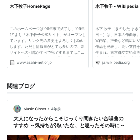
木下牧子HomePage
木下牧子 - Wikipedia
このホームページは'08年末で終了し、'09年
木下 牧子（きのした まきこ
1/1より「木下牧子公式サイト」がオープンし
日 - ）は、日本の作曲家
ています。リンク先の変更をよろしくお願い
室内楽、声楽など幅広い
します。ただし情報量がとても多いので、新
作品を発表し、高い支持を
サイトへの引越がすべで完了するまではこち
生まれ。東京都立芸術高
らのHPも残してあります。「全作品リス
攻）を卒業、1浪後東京藝
www.asahi-net.or.jp
ja.wikipedia.org
ト」「Q&A」「ひとりごと」などは引越に時
学し、同大学卒業、同大
間がかかっていますの...
「壺天」が作曲科首...
関連ブログ
•
Music Closet
4年前
大人になったからこそじっくり聞きたい合唱曲の
すすめ ～気持ちが渇いたな、と思ったその時に～