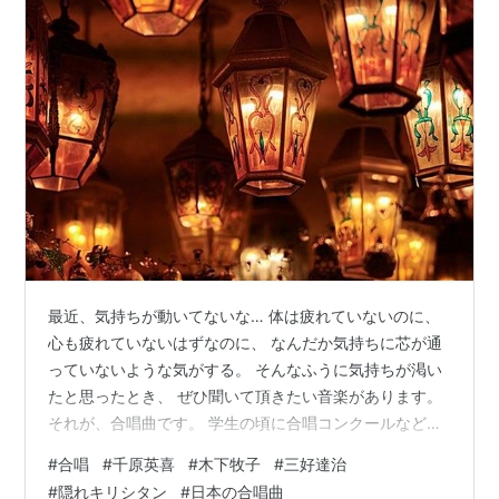
最近、気持ちが動いてないな… 体は疲れていないのに、
心も疲れていないはずなのに、 なんだか気持ちに芯が通
っていないような気がする。 そんなふうに気持ちが渇い
たと思ったとき、 ぜひ聞いて頂きたい音楽があります。
それが、合唱曲です。 学生の頃に合唱コンクールなどで
歌った『怪獣のバラード』や『Lets' Serch For
#
合唱
#
千原英喜
#
木下牧子
#
三好達治
Tommorow』とはまた違う、 大人になって聞く、合唱の
#
隠れキリシタン
#
日本の合唱曲