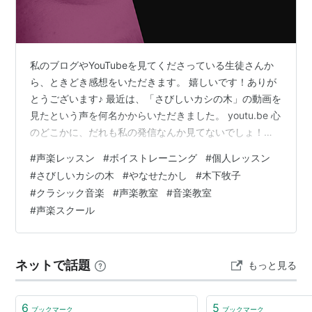
私のブログやYouTubeを見てくださっている生徒さんか
ら、ときどき感想をいただきます。 嬉しいです！ありが
とうございます♪ 最近は、「さびしいカシの木」の動画を
見たという声を何名かからいただきました。 youtu.be 心
のどこかに、だれも私の発信なんか見てないでしょ！と
いう気持ちがあるので、 あら聴いていただけてたんだ！
#
声楽レッスン
#
ボイストレーニング
#
個人レッスン
とちょっとびっくりしつつ、反応いただけて嬉しいです
#
さびしいカシの木
#
やなせたかし
#
木下牧子
☺️ ご感想の内容もいろいろで、曲にまつわる思い出を話
#
クラシック音楽
#
声楽教室
#
音楽教室
してくださった方もいれば、歌の技術的な部分に触れて
#
声楽スクール
くださった方もいました。 私は歌う側なので、どうして
も演奏する視点で考えることが多いのですが、聴いてく
ださる方のお話を聞…
ネットで話題
もっと見る
6
5
ブックマーク
ブックマーク