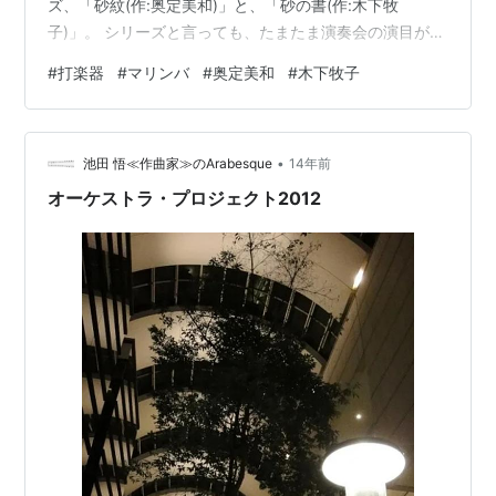
ズ、「砂紋(作:奥定美和)」と、「砂の書(作:木下牧
子)」。 シリーズと言っても、たまたま演奏会の演目が一
緒になってしまっただけで（今回は過去の委嘱作品オン
#
打楽器
#
マリンバ
#
奥定美和
#
木下牧子
パレードだったから）、作曲者も作曲年も違うし、関連
性ももちろんない(じゃあシリーズって言うなよ🤐)。 た
だ、砂という言葉を使用する中で2人の作曲家がこうも違
•
うイメージを持っているのかとあらためて感じたので、
池田 悟≪作曲家≫のArabesque
14年前
合わせて記事にした。 ・「砂紋」／奥定美和 youtu.be
オーケストラ・プロジェクト2012
…