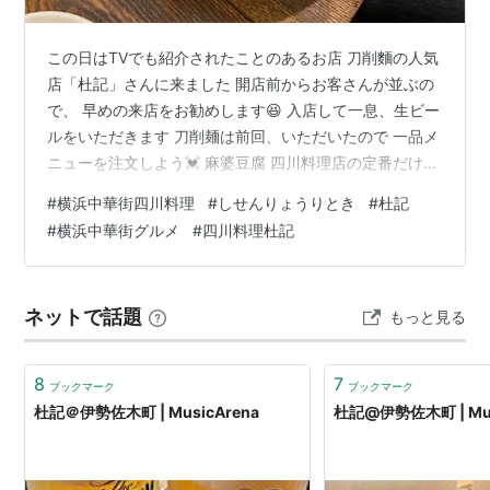
この日はTVでも紹介されたことのあるお店 刀削麵の人気
店「杜記」さんに来ました 開店前からお客さんが並ぶの
で、 早めの来店をお勧めします😆 入店して一息、生ビー
ルをいただきます 刀削麺は前回、いただいたので 一品メ
ニューを注文しよう💓 麻婆豆腐 四川料理店の定番だけど
注文してみたら、やっぱり美味しかった✨ 山椒と唐辛子
#
横浜中華街四川料理
#
しせんりょうりとき
#
杜記
のシビカラ具合が食をそそる じんわりと辛さと旨味が口
#
横浜中華街グルメ
#
四川料理杜記
に広がります 四川水餃子 9個 もちもちの皮に包まれた具
は ニラたっぷりでジューシー🥰 旨辛ダレでいただきます
季節の野菜炒め 今回は空心菜の炒め物 四川料理を食べて
ネットで話題
もっと見る
「ひーっ！」となった時、 口休めに必要な一品😅 こちら
は麻婆…
8
7
ブックマーク
ブックマーク
杜記＠伊勢佐木町 | MusicArena
杜記@伊勢佐木町 | Mus