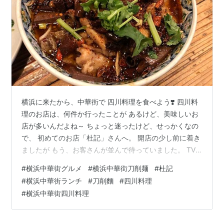
横浜に来たから、中華街で 四川料理を食べよう❣️ 四川料
理のお店は、何件か行ったことが あるけど、美味しいお
店が多いんだよね～ ちょっと迷ったけど、せっかくなの
で、 初めてのお店「杜記」さんへ。 開店の少し前に着き
ましたが もう、お客さんが並んで待っていました。 TV
にも出てるお店なので、 人気のほどが窺えます。 この看
#
横浜中華街グルメ
#
横浜中華街刀削麺
#
杜記
板にあるような もう〜辛い‼️って悶絶するやつを 楽しみ
#
横浜中華街ランチ
#
刀削麵
#
四川料理
に来たんだ😆 今回のお目当ては「血毛旺」 （なんて読む
#
横浜中華街四川料理
かわからん。） 本格四川特選料理ですって。 四川料理ら
しいものを食べよう❣ ということで、こちらに決定で
す。 刀削麺で有名なお店なので、 牛アキレス麺を頼みま