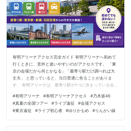
有明アリーナアクセス完全ガイド 有明アリーナへ初めて
行くときに、意外と迷いやすいのがアクセスです。 「東
京の会場だから何とかなる」「最寄り駅だけ調べれば大
丈夫」 と思っていると、当日普通に焦ることがありま
す。 有明アリーナは、最寄り駅が1つに決まっている会場
ではありません。 ゆりかもめ、りんかい線、都バスなど
#
有明アリーナ
#
有明アリーナアクセス
#
乃木坂46
複数の行き方があるため、出発地によって使いやすいル
#
真夏の全国ツアー
#
ライブ遠征
#
会場アクセス
ートが変わります。 この記事では、乃木坂46ライブ遠征
#
東京遠征
#
ライブ初心者
#
ゆりかもめ
#
りんかい線
向けに、有明アリーナへのアクセス・最寄り駅・東京駅
からの行き方・新橋からの行き方・羽田空港からの行き
方をまとめます。