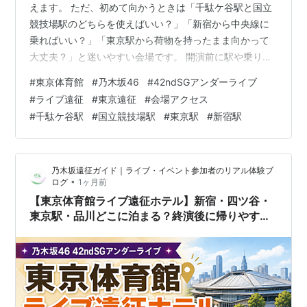
えます。 ただ、初めて向かうときは「千駄ケ谷駅と国立
競技場駅のどちらを使えばいい？」「新宿から中央線に
乗ればいい？」「東京駅から荷物を持ったまま向かって
大丈夫？」と迷いやすい会場です。 開演前に駅や乗り換
えで迷うと、入場前から焦ることになります。特に新幹
#
東京体育館
#
乃木坂46
#
42ndSGアンダーライブ
線・飛行機で遠征する人は、会場への移動だけでなく、
#
ライブ遠征
#
東京遠征
#
会場アクセス
ホテルへ荷物を預ける時間まで含めて考えておくことが
#
千駄ケ谷駅
#
国立競技場駅
#
東京駅
#
新宿駅
大切です。 この記事では、東京体育館の最寄り駅である
千駄ケ谷駅・国立競技場駅の使い分けと、東京駅・新宿
駅・遠方から向かう場合の考え方をまとめます。 ※本記
乃木坂遠征ガイド｜ライブ・イベント参加者のリアル体験ブ
事にはアフィリエイト広告を含みます。リンク…
•
ログ
1ヶ月前
【東京体育館ライブ遠征ホテル】新宿・四ツ谷・
東京駅・品川どこに泊まる？終演後に帰りやすい
宿泊エリアの選び方