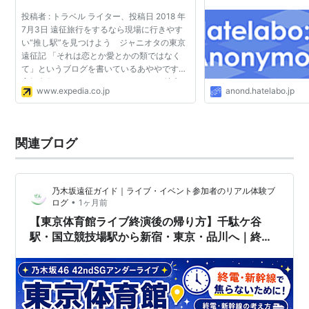
投稿者 : トラベル ライター、投稿日 2018 年
7月3日 遠征旅行をするなら現場に行きやす
い“推し駅”を見つけよう ジャニオタの東京
遠征記 「それは恋とか愛とかの類ではなく
て」というブログを書いているあややです。
高知在住のアラサージャニオタです。 地方に
www.expedia.co.jp
anond.hatelabo.jp
住んでいる方々は東京に遊びに行くとき、ど
この駅付近に泊...
関連ブログ
乃木坂遠征ガイド｜ライブ・イベント参加者のリアル体験ブ
•
ログ
1ヶ月前
【東京体育館ライブ終演後の帰り方】千駄ケ谷
駅・国立競技場駅から新宿・東京・品川へ｜終電
を逃さない考え方