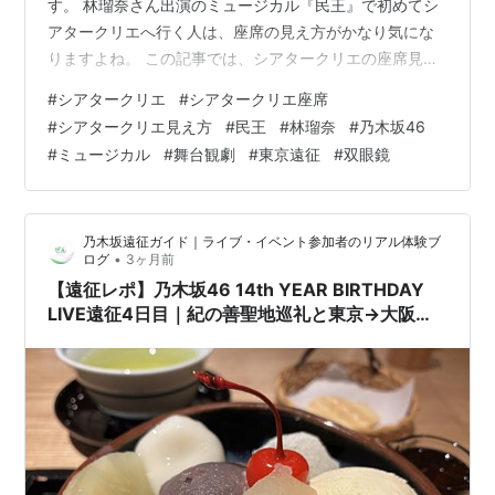
す。 林瑠奈さん出演のミュージカル『民王』で初めてシ
アタークリエへ行く人は、座席の見え方がかなり気にな
りますよね。 この記事では、シアタークリエの座席見え
方について、1階席・2階席・前方・後方・端席の注意点
#
シアタークリエ
#
シアタークリエ座席
を、舞台初心者向けにわかりやすくまとめます。 先に結
#
シアタークリエ見え方
#
民王
#
林瑠奈
#
乃木坂46
論 シアタークリエは比較的コンパクトで見やすい劇場 1
#
ミュージカル
#
舞台観劇
#
東京遠征
#
双眼鏡
階中央付近はかなり見やすい 前方席は近いが、全体は少
し見づらい場合あり 端席は角度によって一部見えにくい
可能性あり 2階席は全体を見やすいが、表情重視なら双
乃木坂遠征ガイド｜ライブ・イベント参加者のリアル体験ブ
眼鏡があると安心 シアタークリエ遠…
•
ログ
3ヶ月前
【遠征レポ】乃木坂46 14th YEAR BIRTHDAY
LIVE遠征4日目｜紀の善聖地巡礼と東京→大阪帰
宅レポ