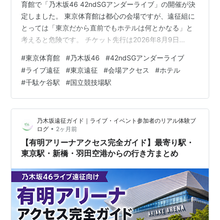
育館で「乃木坂46 42ndSGアンダーライブ」の開催が決
定しました。 東京体育館は都心の会場ですが、遠征組に
とっては「東京だから直前でもホテルは何とかなる」と
考えると危険です。 チケット先行は2026年8月9日
（日）開始予定ですが、ホテルはチケット詳細を待って
#
東京体育館
#
乃木坂46
#
42ndSGアンダーライブ
いる間にも、条件の良い部屋から埋まっていく可能性が
#
ライブ遠征
#
東京遠征
#
会場アクセス
#
ホテル
あります。 特に遠方から参加する可能性があるなら、今
#
千駄ケ谷駅
#
国立競技場駅
の段階でやるべきなのは、返金不可の交通を急いで確定
することではありません。 キャンセル無料で、会場へ行
きやすく、終演後も戻りやすいホテルが残っているかを
乃木坂遠征ガイド｜ライブ・イベント参加者のリアル体験ブ
確認することです。 この記…
•
ログ
2ヶ月前
【有明アリーナアクセス完全ガイド】最寄り駅・
東京駅・新橋・羽田空港からの行き方まとめ