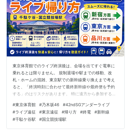
東京体育館でのライブ終演後は、会場を出てすぐ電車に
乗れるとは限りません。 規制退場や駅までの移動、改
札・ホームの混雑、東京駅での新幹線乗り換えまで考え
ると、「終演時刻に合わせて最終新幹線や最終便を予約
する」のはリスクがあります。 特に遠方から参加する場
合は、当日中に帰れるかだけでなく、焦らず駅へ移動で
#
東京体育館
#
乃木坂46
#
42ndSGアンダーライブ
きるか、乗り換えに間に合う余裕があるかまで考えてお
#
ライブ遠征
#
東京遠征
#
帰り方
#
終電
#
新幹線
くことが大切です。 この記事では、東京体育館ライブ終
#
千駄ケ谷駅
#
国立競技場駅
演後に使いやすい千駄ケ谷駅・国立競技場駅の考え方、
新宿・東京駅・品川方面へ帰る場合の注意点、最終便を