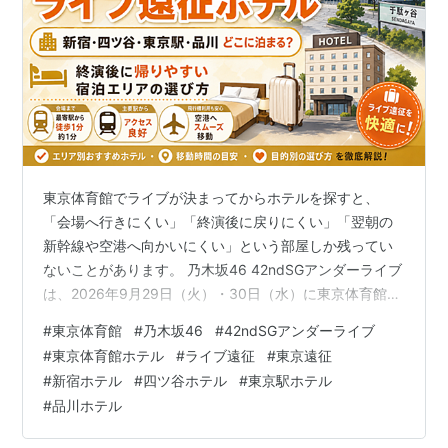
東京体育館でライブが決まってからホテルを探すと、
「会場へ行きにくい」「終演後に戻りにくい」「翌朝の
新幹線や空港へ向かいにくい」という部屋しか残ってい
ないことがあります。 乃木坂46 42ndSGアンダーライブ
は、2026年9月29日（火）・30日（水）に東京体育館で
開催予定です。 チケット先行は2026年8月9日（日）開
#
東京体育館
#
乃木坂46
#
42ndSGアンダーライブ
始予定ですが、遠方から参加する可能性が高いなら、当
#
東京体育館ホテル
#
ライブ遠征
#
東京遠征
選後に慌てないためにも、今のうちにホテルの空室とキ
#
新宿ホテル
#
四ツ谷ホテル
#
東京駅ホテル
ャンセル条件だけは確認しておく方が安心です。 今すぐ
#
品川ホテル
返金不可の交通を確定する必要はありません。まずは、
自分に合う宿泊エリアと、キャンセルしやすいホテルが