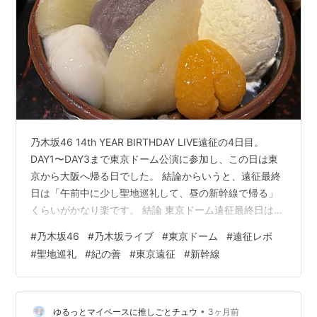
乃木坂46 14th YEAR BIRTHDAY LIVE遠征の4日目。
DAY1〜DAY3まで東京ドーム公演に参加し、この日は東
京から大阪へ帰る日でした。 結論からいうと、遠征最終
日は「午前中に少し聖地巡礼して、昼の新幹線で帰る」
くらいがかなり楽です。 結論 東京ドーム遠征最終日は予
定を詰め込みすぎない方が楽 午前中に紀の善などの聖地
#
乃木坂46
#
乃木坂ライブ
#
東京ドーム
#
遠征レポ
巡礼を1か所だけ入れるのがおすすめ 東京駅には30分以
#
聖地巡礼
#
紀の善
#
東京遠征
#
新幹線
上前に到着しておくと安心 新幹線は指定席推奨 今回は、
後楽園エリアのホテルをチェックアウトして、乃木坂46
の楽曲「他の星から」にも出てくる紀の善へ行き、その
後東京駅から新大阪へ帰りました。 この記事でわかる
•
ゆるっとマイペースに推しごとチュウ
3ヶ月前