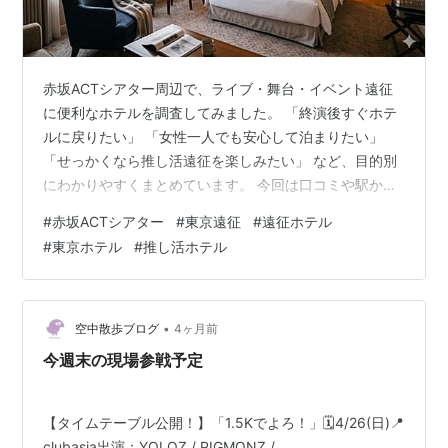
赤坂ACTシアター周辺で、ライブ・舞台・イベント遠征
に便利なホテルを調査してみました。 「終演後すぐホテ
ルに戻りたい」 「女性一人でも安心して泊まりたい」
「せっかくなら推し活遠征を楽しみたい」 など、目的別
にわかりやすくまとめています。 今回は口コミや駅から
の距離、周辺環境も確認しながら、 激チカ・コスパ・ご
#
赤坂ACTシアター
#
東京遠征
#
遠征ホテル
褒美ステイに分けて紹介していきます！ 📘 もくじ 🏃 激
#
東京ホテル
#
推し活ホテル
チカホテル 💰 コスパホテル ✨ 人気・ご褒美ステイ 🚃 ラ
イブ翌日の観光アクセス 📌 まとめ：目的別おすすめ 宿
泊予約は、各ホテルの最新の空室状況が見られる 楽天ト
ラベル・Yahoo!トラベルからチェックできます。 🏃【激
•
空中散歩ブログ
4ヶ月前
チカ】会…
今週末の現場参戦予定