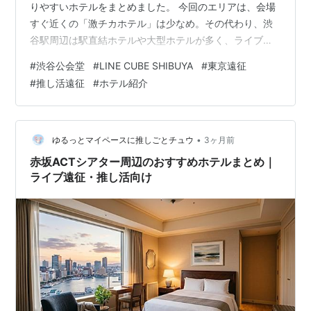
りやすいホテルをまとめました。 今回のエリアは、会場
すぐ近くの「激チカホテル」は少なめ。その代わり、渋
谷駅周辺は駅直結ホテルや大型ホテルが多く、ライブ後
でも移動しやすいのが大きな魅力です。 空港アクセス・
#
渋谷公会堂
#
LINE CUBE SHIBUYA
#
東京遠征
飲食店・買い物・交通の便利さもかなり強いので、遠征
#
推し活遠征
#
ホテル紹介
初心者さんにもおすすめのエリアだと思います。
•
ゆるっとマイペースに推しごとチュウ
3ヶ月前
赤坂ACTシアター周辺のおすすめホテルまとめ｜
ライブ遠征・推し活向け