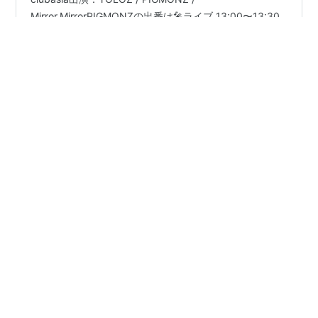
【タイムテーブル公開！】「1.5Kでよろ！」🗓️4/26(日)📍
clubasia出演：YOLOZ / PIGMONZ /
Mirror,MirrorPIGMONZの出番は🎤ライブ 13:00〜13:30
📸物販&特典会 14:10〜となります！▼詳細
https://t.co/T98W4p5ub4よろモン🧌 #PIGMONZ
https://t.co/huvg8tO4Fq pic.twitter.com/vVqf4cAZJd
#
アイドル
#
ドルヲタ
#
PIGMONZ
#
東京遠征
— PIGMONZ (@PIGMONZ_idol) April 20, 2026 抑えき
れない現場参戦欲と、日程とこちらの金銭的事情が上手
いこと合致したので決めた、弾丸ツアー…
乃木坂遠征ガイド｜ライブ・イベント参加者のリアル体験ブ
•
ログ
4ヶ月前
【乃木坂46】神宮球場ライブ遠征完全ガイド｜ア