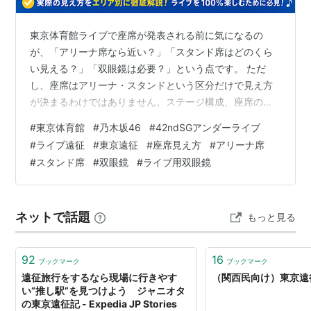
東京体育館ライブで座席が発表される前に気になるの
が、「アリーナ席なら近い？」「スタンド席はどのくら
い見える？」「双眼鏡は必要？」という点です。 ただ
し、座席はアリーナ・スタンドという区分だけで見え方
が決まるわけではありません。ステージ構成、座席の位
置、前方の人との視線、花道などの有無によって、同じ
#
東京体育館
#
乃木坂46
#
42ndSGアンダーライブ
エリアでも見え方は変わります。 特に「アリーナ席だか
#
ライブ遠征
#
東京遠征
#
座席見え方
#
アリーナ席
ら双眼鏡はいらない」と決めつけると、後方や端の席だ
#
スタンド席
#
双眼鏡
#
ライブ用双眼鏡
った場合に、表情や細かな演出を見逃しやすくなりま
す。 この記事では、東京体育館ライブのアリーナ席・ス
タンド席で考えたい見え方の違い、双眼鏡が必要になり
ネットで話題
もっと見る
やすい座席、8倍・10倍で迷ったときの選び方をまと…
92
16
ブックマーク
ブックマーク
遠征旅行をするなら現場に行きやす
（関西民向け）東京遠
い“推し駅”を見つけよう ジャニオタ
の東京遠征記 - Expedia JP Stories