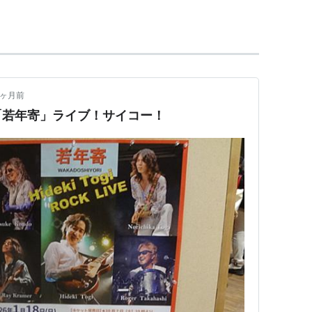
6年10月）
7ヶ月前
「若年寄」ライブ！サイコー！
000年1月）
SM〜（2004年1月）
ASIN:B0000TCMPM
 秋葉友之役
NHK） - 孝明天皇役