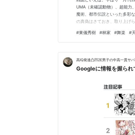
UMA（未確認動物）、超能力
魔術、都市伝説といった多彩な
の真偽はさておき、取り上げ
と思わせるもので、読めば読む
#
東儀秀樹
#
林家
#
舞楽
#
り返し取り上げられてきたテーマ
https://amzn.to/3K1wZn8
高IQ発達凸凹2E男子の中高一貫サ
Googleに情報を握ら