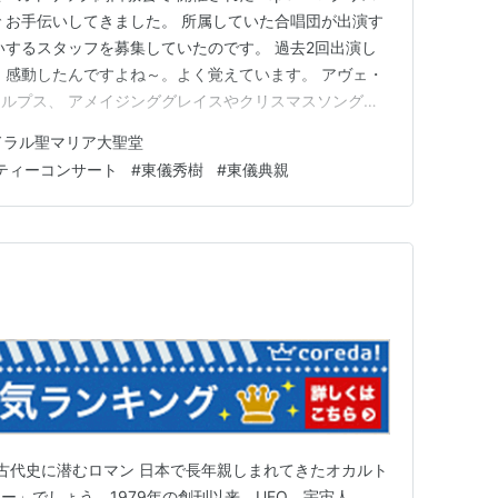
 お手伝いしてきました。 所属していた合唱団が出演す
いするスタッフを募集していたのです。 過去2回出演し
 感動したんですよね～。よく覚えています。 アヴェ・
ルプス、 アメイジンググレイスやクリスマスソングな
が歌い上げる一方、 特別ゲストの東儀秀樹さんと東儀典
ドラル聖マリア大聖堂
アノで、東儀さんのオリジナル曲や ハナミズキ、アヴ
ャリティーコンサート
#
東儀秀樹
#
東儀典親
いジャンル…
 古代史に潜むロマン 日本で長年親しまれてきたオカルト
ー」でしょう。1979年の創刊以来、UFO、宇宙人、