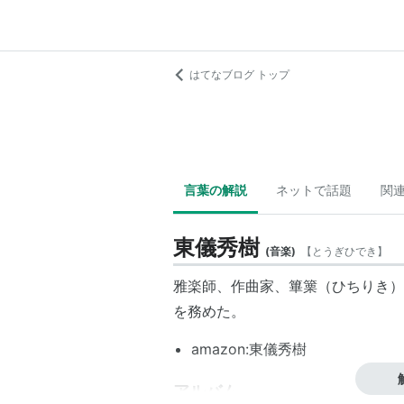
はてなブログ トップ
言葉の解説
ネットで話題
関
東儀秀樹
(
音楽
)
【
とうぎひでき
】
雅楽師、作曲家、篳篥（ひちりき）
を務めた。
amazon:東儀秀樹
アルバム