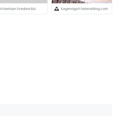
chaelsan.livedoor.biz
kagenogori.hatenablog.com