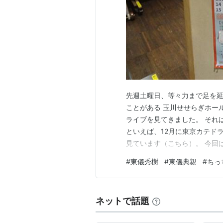
MR.BRAIN
（2009年6月13日、T
関連
雅楽
先週土曜日、等々力まで足を延
ことがある 玉川せせらぎホー
ライブを見てきました。 それ
といえば、12月に東京カテドラル
見ています（こちら）。 今回
ちっち）が 結成したロックバ
#
東儀秀樹
#
東儀典親
#
ちっ
としたライブなので、 大きな
民割引で3000円。 「若年寄
ネットで話題