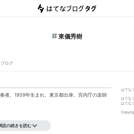
東儀秀樹
連ブログ
はてな
奏者。1959年生まれ、東京都出身。宮内庁の楽師
はてな
はてな
Copyrig
解説の続きを読む