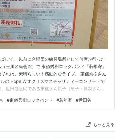
BS）
ばして、 以前に合唱団の練習場所として何度か行った
ル（玉川区民会館）で 東儀秀樹ロックバンド「若年寄」
はそれは、素晴らしい！感動的なライブ。 東儀秀樹さん
の Hope Withクリスマスチャリティーコンサートで
は、世田谷区民である東儀さん親子（息子：典親さん＝
ンド「若年寄」として出演する、 70年代のロックを中心
ち
#
東儀秀樹ロックバンド
#
若年寄
#
世田谷
期待を寄せていました。 チケットは完売です。世田谷区
」と…
もっと見る