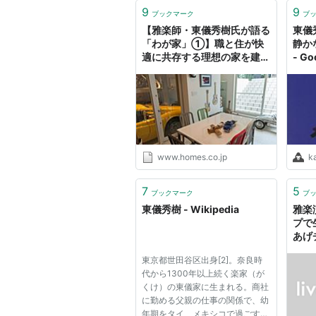
9
9
ブックマーク
ブ
【雅楽師・東儀秀樹氏が語る
東儀
「わが家」➀】職と住が快
静か
適に共存する理想の家を建て
- Go
た
Fan
www.homes.co.jp
k
7
5
ブックマーク
ブ
東儀秀樹 - Wikipedia
雅楽
プで
あげ
東京都世田谷区出身[2]。奈良時
代から1300年以上続く楽家（が
くけ）の東儀家に生まれる。商社
に勤める父親の仕事の関係で、幼
年期をタイ、メキシコで過ごす。