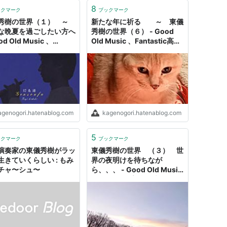
8
ックマーク
ブックマーク
秀樹の世界（１） ～
新たな年に祈る ～ 東儀
な晩夏を過ごしたい方へ
秀樹の世界（６） - Good
od Old Music 、
Old Music 、Fantastic高校
tastic高校野球
野球
agenogori.hatenablog.com
kagenogori.hatenablog.com
5
ックマーク
ブックマーク
演奏家の東儀秀樹がラッ
東儀秀樹の世界 （３） 世
生きていくらしい : もみ
界の夜明けを待ちなが
チャ〜シュ〜
ら、、、 - Good Old Music
、Fantastic高校野球