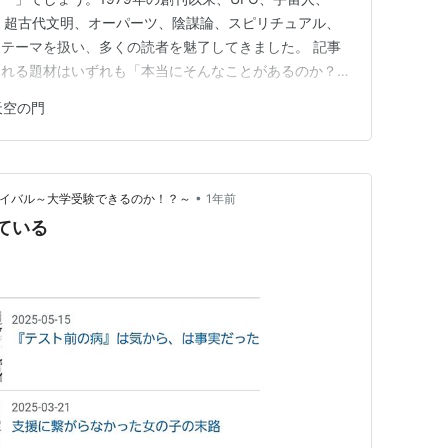
、超古代文明、オーパーツ、陰謀論、スピリチュアル、
テーマを扱い、多くの読者を魅了してきました。 記事
られる題材はいずれも「本当にそんなことがあるのか？」
ほど尽きない興味をかき立てられます。 その中でも繰
天空の門
が「日ユ同祖論」です。 月刊 ムー 👇
 日ユ同祖…
•
バイバル～大学受験できるのか！？～
1年前
れている