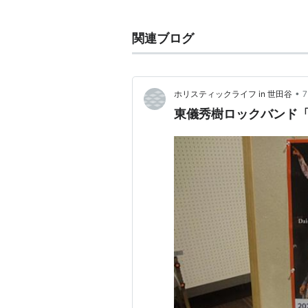
東儀秀樹（1996年1月）
関連ブログ
MODE OF RISING SUN（199
幻奏譜（1997年8月）
TOGISM（1998年2月）
•
ホリスティックライフ in 世田谷
from ASIA（1999年3月）
東儀秀樹ロックバンド
雅楽 天・地・空〜千年の悠雅（2
TOGISM2（2000年1月）
TOGISM 2001（2001年3月）
I am with you（2002年9月）
PICTURES（2003年7月）
風と光の軌跡〜BEST OF TOGI
ドラマ
ルージュ（2001年 NHK） -
大河ドラマ・篤姫（2008年 