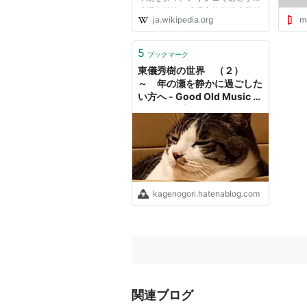
成蹊中学校・成蹊高等学校卒業後
ja.wikipedia.org
mi
に國學院大學の文学部二部神道学
科で学ぶかたわら、宮内庁式部職
楽部の楽生科で雅楽を学ぶ。
5
ブックマーク
1986年から10年間、楽師として
東儀秀樹の世界 （２）
活躍す...
～ 年の瀬を静かに過ごした
い方へ - Good Old Music 、
Fantastic高校野球
kagenogori.hatenablog.com
関連ブログ