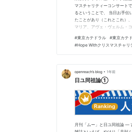
マスチャリティーコンサートで
るということで、 当日お手伝
たことがあり（これとこれ）、
マリア、アヴェ・ヴェルム・コ
ど、おなじみの曲を ソリスト
#
東京カテドラル
#
東京カテ
親さんの親子が しちりきとピ
#
Hope Withクリスマスチ
ェ・マリア、枯葉など、 幅広
•
openreach’s blog
1年前
日ユ同祖論①
月刊「ムー」と日ユ同祖論 ―
雑誌といえば、やはり「月刊ム