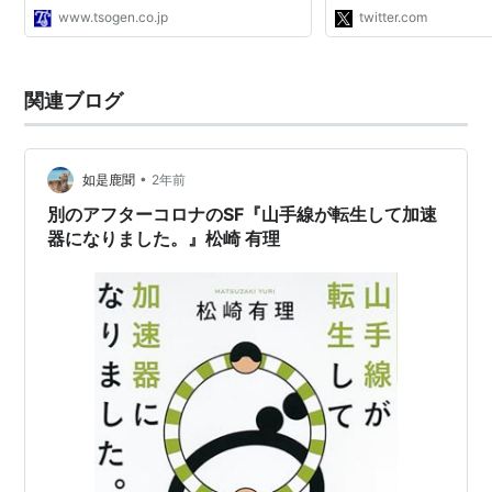
www.tsogen.co.jp
twitter.com
関連ブログ
•
如是鹿聞
2年前
別のアフターコロナのSF『山手線が転生して加速
器になりました。』松崎 有理