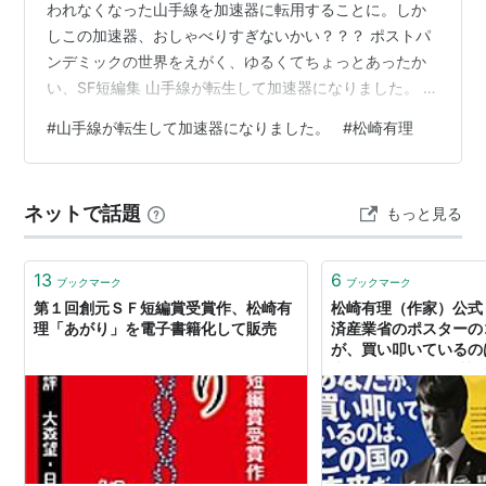
われなくなった山手線を加速器に転用することに。しか
しこの加速器、おしゃべりすぎないかい？？？ ポストパ
ンデミックの世界をえがく、ゆるくてちょっとあったか
い、SF短編集 山手線が転生して加速器になりました。 の
感想を書きました。 山手線が転生して加速器になりまし
#
山手線が転生して加速器になりました。
#
松崎有理
た。 (光文社文庫) 楽天市場で見る Amazonで見る 山手線
が転生して加速器になりました。 あらすじ 著者 松崎 有
理氏について 山手線が転生して加速器になりました。 感
ネットで話題
もっと見る
想 山手線が転生して加速器になりました。 未来人観光客
がいっこうにやってこない50の理由 不可能旅行社の冒険
ーーけ…
13
6
ブックマーク
ブックマーク
第１回創元ＳＦ短編賞受賞作、松崎有
松崎有理（作家）公式 on 
理「あがり」を電子書籍化して販売
済産業省のポスターの
が、買い叩いているの
来だ。」 「その品質
を」 が素晴らしすぎ
貼りまくってほしいと
+フリーランス。
https://t.co/gta95