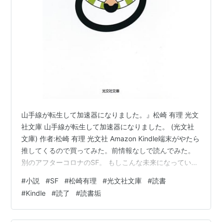
山手線が転生して加速器になりました。』松崎 有理 光文
社文庫 山手線が転生して加速器になりました。 (光文社
文庫) 作者:松崎 有理 光文社 Amazon Kindle端末がやたら
推してくるので買ってみた。前情報なしで読んでみた。
別のアフターコロナのSF。 もしこんな未来になっていた
ら…と今から振り返ることももう難しいくらい元に戻っ
#
小説
#
SF
#
松崎有理
#
光文社文庫
#
読書
ているのだなという実感。むしろ思い出したらやってい
#
Kindle
#
読了
#
読書垢
られないからみんなが封印しているのかもしれない。自
分は強制在宅になった期間のことを本当のことだったの
かなと思うくらいだ。でもあの時間はたしかにあった。