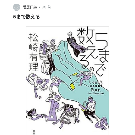
7つの物語で構成されている。それぞれのストーリーが最
•
隠居日録
8年前
後につながっ…
5まで数える