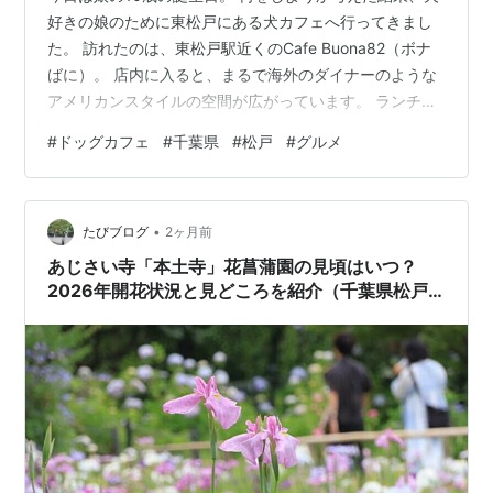
好きの娘のために東松戸にある犬カフェへ行ってきまし
た。 訪れたのは、東松戸駅近くのCafe Buona82（ボナ
ばに）。 店内に入ると、まるで海外のダイナーのような
アメリカンスタイルの空間が広がっています。 ランチも
ボリュームたっぷり。 休日気分を味わいながら、ゆっく
#
ドッグカフェ
#
千葉県
#
松戸
#
グルメ
り食事を楽しむことができました。 そして何より、この
お店の魅力は看板犬のボナ店長です。 大きな体の大型犬
ですが、とても穏やか。 私たちの席にも何度もあいさつ
•
に来てくれました。 実はボナ店長、テレビなどにも出演
たびブログ
2ヶ月前
するタレント犬だそうです。 娘は最初こそ少し緊張して
あじさい寺「本土寺」花菖蒲園の見頃はいつ？
いましたが、すぐに…
2026年開花状況と見どころを紹介（千葉県松戸
市）