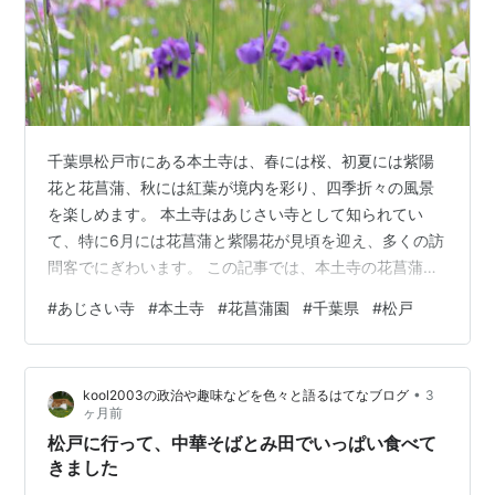
千葉県松戸市にある本土寺は、春には桜、初夏には紫陽
花と花菖蒲、秋には紅葉が境内を彩り、四季折々の風景
を楽しめます。 本土寺はあじさい寺として知られてい
て、特に6月には花菖蒲と紫陽花が見頃を迎え、多くの訪
問客でにぎわいます。 この記事では、本土寺の花菖蒲園
を写真でご紹介します。 tabino-blog.hatenablog.com
#
あじさい寺
#
本土寺
#
花菖蒲園
#
千葉県
#
松戸
本土寺（ほんどじ）とは 本土寺花菖蒲園の見頃 本土寺花
菖蒲園 2026年開花状況 本土寺 花菖蒲園の場所・行き方
本土寺 花菖蒲園の様子 本土寺の基本情報 「本土寺」花
•
kool2003の政治や趣味などを色々と語るはてなブログ
3
菖蒲園｜まとめ 本土寺（ほんどじ）とは 本土寺は、千葉
ヶ月前
県松戸市にある「あじさい寺」「四季花の寺」とし…
松戸に行って、中華そばとみ田でいっぱい食べて
きました