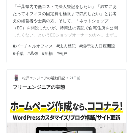
「千葉県内で低コストで法人登記をしたい」「独立にあ
たってオフィスの固定費を極限まで節約したい」とお考
えの経営者や士業の方。そして、「ネットショップ
（EC）を開設したいが、特商法の表記で自宅住所を公開
したくない」というECショップオーナーの方へ。まずは
結論から。千葉県（千葉・幕張・船橋・松戸など）のバ
#
バーチャルオフィス
#
法人登記
#
銀行法人口座開設
ーチャルオフィスは数多くのサービスが存在しますが、
#
千葉
#
幕張
#
船橋
#
松戸
専門家が目的別に比較分析すると、おすすめは次の通り
になります。迷った方は、まずこの中から選べば失敗し
ません。 🎯 結論：あなたに最もおすすめ 🥇 Karigo コス
ト・機能・信頼性のバランスが最も良い定番サービス
•
松戸エンジニアの活動日記
21日前
Karigo公式サイトで料金を見る※…
フリーエンジニアの実態