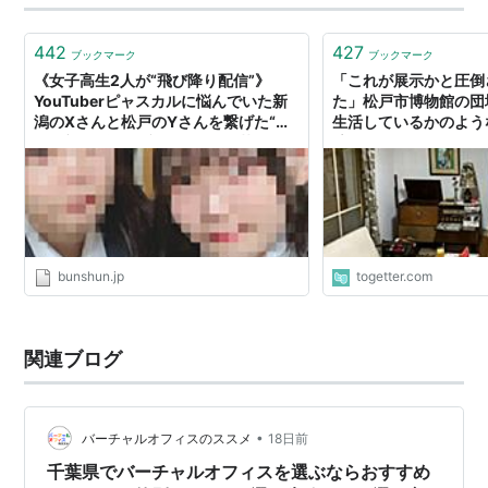
442
427
ブックマーク
ブックマーク
《女子高生2人が“飛び降り配信”》
「これが展示かと圧倒
YouTuberピャスカルに悩んでいた新
た」松戸市博物館の団
潟のXさんと松戸のYさんを繋げた“自
生活しているかのよう
殺願望”「自分の顔が嫌だ」「苦しんだ
璧
証を残しているんだ」 | 文春オンライ
ン
bunshun.jp
togetter.com
関連ブログ
•
バーチャルオフィスのススメ
18日前
千葉県でバーチャルオフィスを選ぶならおすすめ