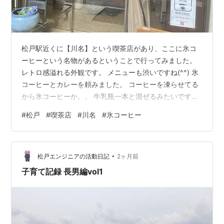
松戸駅近くに【川名】という喫茶店があり、ここに氷コ
ーヒーという名物があるということで行ってみました。
レトロ感溢れる外観です。 メニューも渋いですね(^^) 氷
コーヒーとカレーを頼みました。 コーヒーを凍らせてる
から氷コーヒーか。。 牛乳瓶一本と混ぜるみたいです。
カレーは至って普通。。 アイスコーヒーというよりコー
#
松戸
#
喫茶店
#
川名
#
氷コーヒー
ヒー牛乳ですね(^^) そららにしてもここは全て喫煙席の
ようでどのテーブルにも灰皿が置かれてました。 タバコ
をやめて20年の自分にはちょっときつかったですが、ス
•
モーカーにとってはオアシスですね(^^)
松戸エンジニアの活動日記
2ヶ月前
子育て記録 長男編vol1