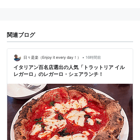
市（千葉県）
→
松戸市
地名
関連ブログ
千葉県
松戸市
松戸
− 特に
松戸駅
周辺。住居表示は実施
されていない。
•
日々是楽（Enjoy it every day！）
16時間前
イタリアン百名店選出の人気「トラットリア イル
松戸駅 JR東日本（常磐線）・新京成電鉄（新京
レガーロ」のレガーロ・シェアランチ！
成線）
千葉県
松戸市
松戸
にある、
JR東日本
・
新京成電鉄
の駅。
→
松戸駅
○
リスト
：
駅キーワード