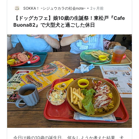
てきたクラブチームに体験参加して、その日のうちに即
•
決で入りました。 日清食品カップ千葉県大会！ そんな長
SOKKA！ ｰシジュウカラの社会noteｰ
2ヶ月前
男が陸上を始めて２回目の大会となる日清食品カップ千
【ドッグカフェ】娘10歳の生誕祭！東松戸『Cafe
葉県大会に参加してきま…
Buona82』で大型犬と過ごした休日
今日は娘の10歳の誕生日。 何をしようか考えた結果、犬