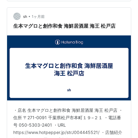
ったりのイメージなので勝手に作りました。 まぁ本題に
入りますが、今回の目的は我が家のシステム担当として
•
とある問題を解決していくことです。 これはどの家庭で
sh
1ヶ月前
もある問題ではないでしょうか。 スマホ容…
生本マグロと創作和食 海鮮居酒屋 海王 松戸店
・店名 生本マグロと創作和食 海鮮居酒屋 海王 松戸店 ・
住所 〒271-0091 千葉県松戸市本町１９−２１ ・電話番
号 050-5303-2401 ・URL
https://www.hotpepper.jp/strJ004445521/ ・店舗紹介