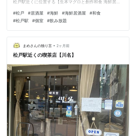
松戸駅近くに位置する【生本マグロと創作和食 海鮮居酒
屋 海王 松戸店】では、新鮮な海鮮を中心に、こだわりの
#
松戸
#
居酒屋
#
海鮮
#
海鮮居酒屋
#
和食
和食メニューを豊富に取り揃えております。海鮮居酒屋
#
松戸駅
#
個室
#
飲み放題
ならではの旬の味覚を活かした多彩な料理は、素材の鮮
度と味わいを大切にし、皆さまに満足いただける一皿を
心がけています。店内は落ち着いた個室も完備してお
り、プライベートな時間を楽しみたい方にもぴ…
•
まめさんの独り言
2ヶ月前
松戸駅近くの喫茶店【川名】