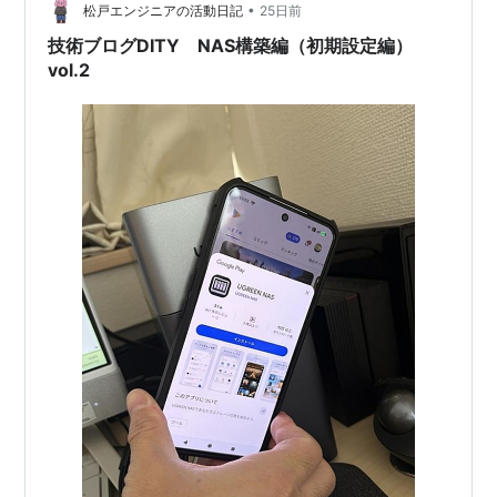
•
ますね。 そのエージェントさんが、案件を探してくれ
松戸エンジニアの活動日記
25日前
て、単価交渉や福利厚生の提供もしてくれます。 その
技術ブログDITY NAS構築編（初期設定編）
分、エージェントさんには毎月契約…
vol.2