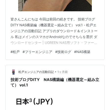
皆さんこんにちは 今回は前回の続きです。 技術ブログ
DITY NAS構築編（機器選定～組み立て） vol.1 - 松戸エ
ンジニアの活動日記 アプリのダウンロード＆インストー
ル 私はメインのスマホがAndroidなのでそちらを選択 ダ
ウンロードセンター | UGREEN NAS用ソフト・ファーム
ウェアを ちなみに本体にかざしてもアプリのダウンロー
#
松戸
#
フリーエンジニア
#
技術ログ
#
NAS構築
ド画面に遷移します （このあと諸々画面のキャプチャを
取り忘れているのはご愛敬。。。） アプリをインストー
ルし、起動 起動すると自動で近くの端末を探してくれま
•
す。 アプリのセットアップ そのあとはNASの名前を決め
松戸エンジニアの活動日記
1ヶ月前
て、管理者アカウントを設定して初期化スター…
技術ブログDITY NAS構築編（機器選定～組み立
て） vol.1