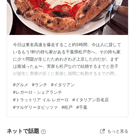
今日は東名高速を爆走すること約5時間、今は人に貸して
いるもう1軒の持ち家がある千葉県松戸市へ。その持ち家
に少々問題が生じたためわざわざ上京したのだが、まず
は腹減ったぁ〜。実家も松戸なので結婚するまでと息子
が誕生し実家の近くに新築し福岡に転勤するまでの間過
ごした、まさに慣れ親しんだ松戸だ。さてどこでランチ
#
グルメ
#
ランチ
#
イタリアン
とするか・・・？ 松戸には全国に知られるつけ麺の名店
#
レガーロ・シェアランチ
「とみ田」を筆頭にラーメンの名店がしのぎを削るラー
#
トラットリア イル レガーロ
#
イタリアン百名店
メンマニア垂涎の地だが、他にもグルメは超充実してい
#
マルゲリータピッツァ
#
松戸
#
千葉
る。っというかやはり名古屋と首都圏では違うんだよな
ぁ〜？っと言うことですでに13時過ぎで余裕は1時間半し
かない・・・美味い店で並びなしでかみさん…
ネットで話題
もっと見る