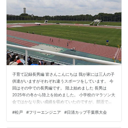
子育て記録長男編 皆さんこんにちは 我が家には三人の子
供達がいますがそれぞれ違うスポーツをしています。 今
回はその中での長男編です。 陸上始めました 長男は
2025年の冬から陸上を始めました。 小学校のマラソン大
会ではかなり良い成績を収めていたのですが、部活でラ
イバルに負けたこともあり地元の長距離専門のクラブチ
#
松戸
#
フリーエンジニア
#
日清カップ千葉県大会
ームに入る事になりました。 ちなみにきっかけはChatAI
『松戸の長距離専門のクラブチーム教えて！』 そこで出