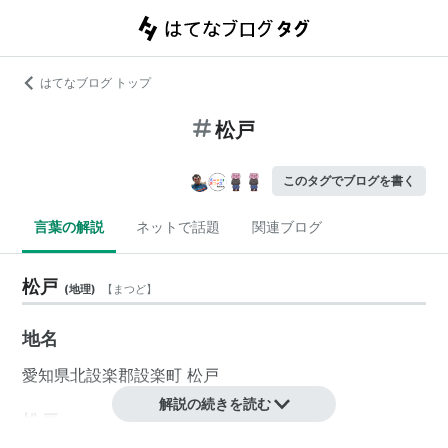
はてなブログ トップ
松戸
このタグでブログを書く
言葉の解説
ネットで話題
関連ブログ
松戸
(
地理
)
【
まつど
】
地名
愛知県
北設楽郡
設楽町
松戸
解説の続きを読む
松戸
(
地理
)
【
まつど
】