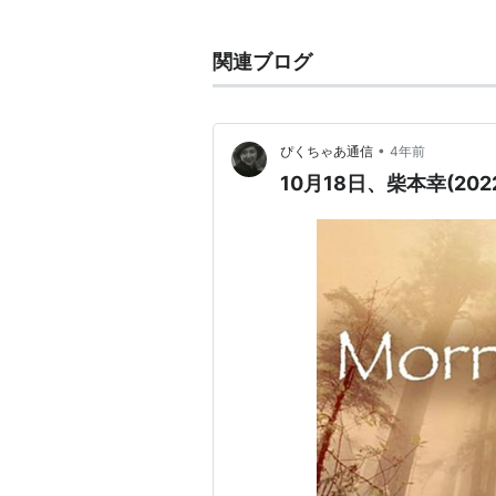
TAJOMARU
悪魔の手毬唄
関連ブログ
私は貝になりたい
•
ぴくちゃあ通信
4年前
10月18日、柴本幸(202