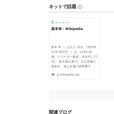
ネットで話題
5
ブックマーク
柴本幸 - Wikipedia
柴本 幸（しばもと ゆき、1983年
10月18日[1] - ）は、日本の女
優、リコーダー奏者。本名同じ[1]
[2]。 東京都出身[1]。父は俳優の
柴俊夫、母は女優の真野響子、叔
母は女優の眞野あずさ。 俳優の
ja.wikipedia.org
柴俊夫と女優の真野響子の間に一
人娘として生まれ、両親からは大
学卒業まで学業優先と厳しく言わ
れていたため[3]、慶應義塾幼...
関連ブログ