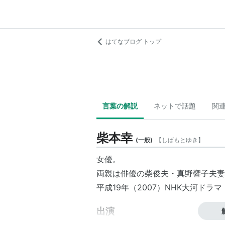
はてなブログ トップ
言葉の解説
ネットで話題
関
柴本幸
(
一般
)
【
しばもとゆき
】
女優。
両親は俳優の柴俊夫・真野響子夫妻
平成19年（2007）NHK大河ド
出演