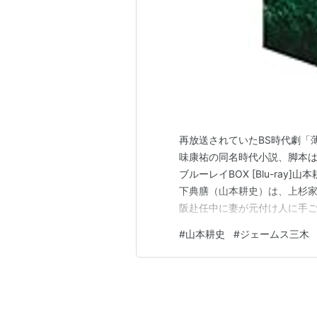
再放送されていたBS時代劇「薄
味康祐の同名時代小説、脚本はジ
ブルーレイBOX [Blu-ray
下典膳（山本耕史）は、上杉
阪赴任中に妻が元付け人に手
が、千春の兄に切りつけられ
#
山本耕史
#
ジェームス三木
となった典膳は、剣の同門の
く。やがて赤穂事件が起…