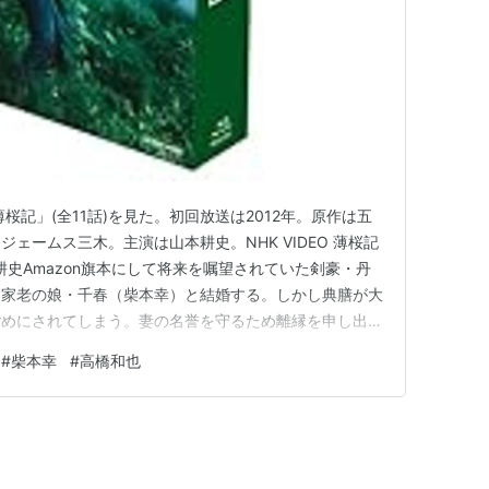
桜記」(全11話)を見た。初回放送は2012年。原作は五
ェームス三木。主演は山本耕史。NHK VIDEO 薄桜記
]山本耕史Amazon旗本にして将来を嘱望されていた剣豪・丹
家家老の娘・千春（柴本幸）と結婚する。しかし典膳が大
ごめにされてしまう。妻の名誉を守るため離縁を申し出る
て左腕を失う。その事件がもとで旗本の扶持を失い、浪人
#
柴本幸
#
高橋和也
堀部安兵衛（高橋和也）に助けられて、友情を深めてい