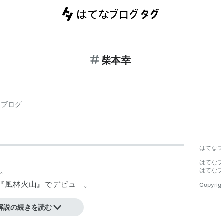
柴本幸
連ブログ
はてな
はてな
。
はてな
ラマ『風林火山』でデビュー。
Copyrig
解説の続きを読む