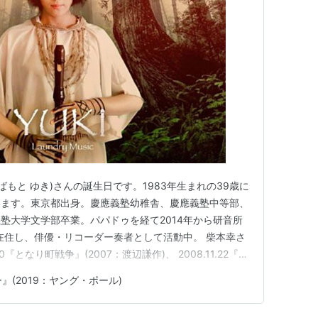
ばもと ゆき)さんの誕生日です。1983年生まれの39歳に
います。東京都出身。慶應義塾幼稚舎、慶應義塾中等部、
塾大学文学部卒業。パパドゥを経て2014年から研音所
ス在住し、俳優・リコーダー奏者として活動中。 柴本幸さ
10『となり町戦争』(2007：渡辺謙作)、 2008.11.22『私
雄)、 2009.07.25『真夏の夜の夢』(2009：中江裕
(2019：ヤング・ポール)
ARU』(2009：中野裕之…