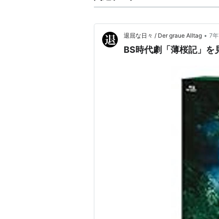
•
退屈な日々 / Der graue Alltag
7
BS時代劇「薄桜記」を