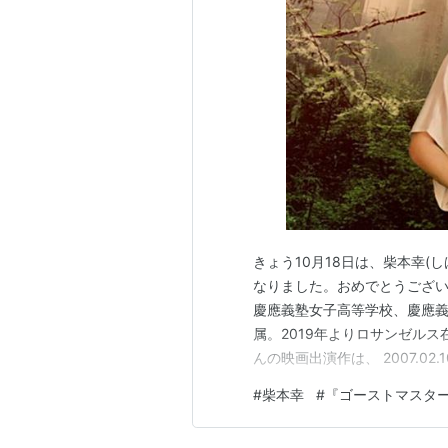
きょう10月18日は、柴本幸(し
なりました。おめでとうござ
慶應義塾女子高等学校、慶應義
属。2019年よりロサンゼル
んの映画出演作は、 2007.02.
は貝になりたい』(2008：福澤克
#
柴本幸
#
『ゴーストマスター』
司)、 2009.09.12『TAJOM