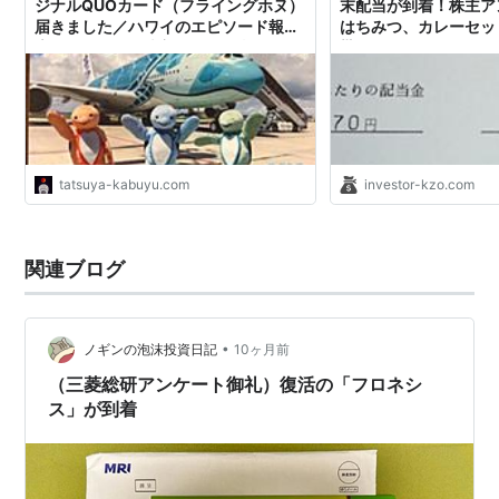
ジナルQUOカード（フライングホヌ）
末配当が到着！株主ア
届きました／ハワイのエピソード報
はちみつ、カレーセッ
告！ - たつやの株主優待＆配当金・分
貰える！｜くきの楽し
配金で まったりライフ！
tatsuya-kabuyu.com
investor-kzo.com
関連ブログ
•
ノギンの泡沫投資日記
10ヶ月前
（三菱総研アンケート御礼）復活の「フロネシ
ス」が到着