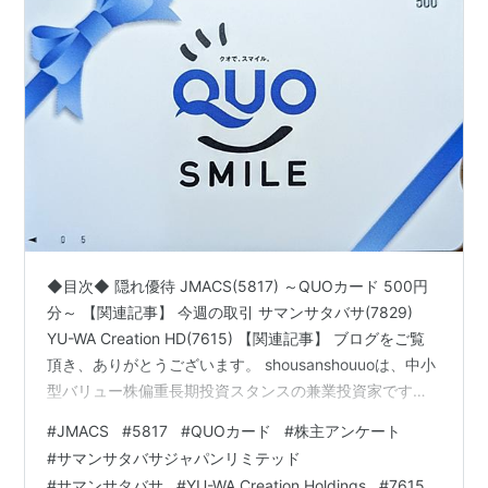
◆目次◆ 隠れ優待 JMACS(5817) ～QUOカード 500円
分～ 【関連記事】 今週の取引 サマンサタバサ(7829)
YU-WA Creation HD(7615) 【関連記事】 ブログをご覧
頂き、ありがとうございます。 shousanshouuoは、中小
型バリュー株偏重長期投資スタンスの兼業投資家です。
今回は「今週届いた株主優待 ～隠れ優待
#
JMACS
#
5817
#
QUOカード
#
株主アンケート
JMACS(5817)、今週の取引～」についての記事です。 ラ
#
サマンサタバサジャパンリミテッド
ンキング参加中株式投資・FX・マネー 経済動向語り合お
#
サマンサタバサ
#
YU-WA Creation Holdings
#
7615