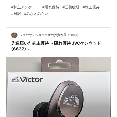
胸先三寸の隠れ優待現在地です。 一度は無くなった「ア
#
株主アンケート
#
隠れ優待
#
三菱総研
#
株主優待
ンケート」が復活（か？） 「施設共通利用券」の対象施
#
日記
#
みなとみらい
設は3カ所 一度は無くなった「アンケート」が復活
（か？）かつて、年2回の1株隠れ優待だった株主アンケ
ート。 1株 →100株 →無し、と縮小の一途でしたが… 権
利月 アンケート封入月 御礼品 権利株数（推定） 2022. 9
•
ショウサンショウウオの投資部屋
1年前
2022.1…
先週届いた株主優待 ～隠れ優待 JVCケンウッド
(6632)～