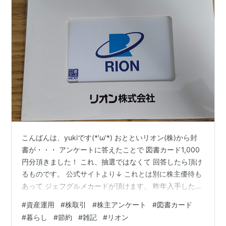
こんばんは、yukiです(*'ω'*) おとといリオン(株)から封
書が・・・ アンケートに答えたことで 図書カード1,000
円分頂きました！ これ、抽選ではなくて 回答したら頂け
るものです。 公式サイトより↓ これとは別に株主優待も
あって ジェフグルメカードが頂けます。 昨年入手したも
ので 現在はちょっとマイナス。 まぁ、許容範囲です。
#
資産運用
#
株取引
#
株主アンケート
#
図書カード
チャートはジグザグ。 上がってくれたら良いなぁ。 ラン
#
暮らし
#
節約
#
雑記
#
リオン
キング参加中【公式】2022年開設ブログ ランキング参加