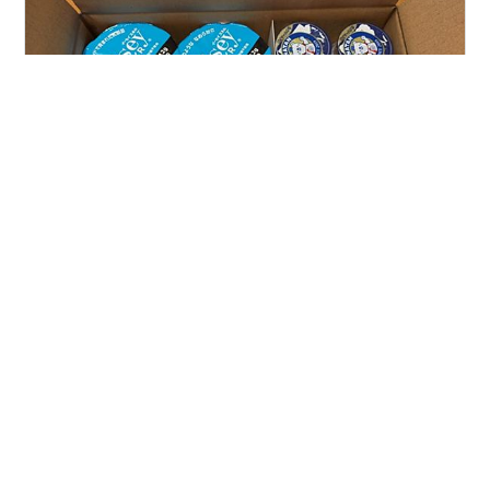
今回初めて取得した日本ハムの株式。 9月に権利確定し
て、 11月末に優待品の案内が届きました。 優待品は選択
制で、Webで登録しました。 その際に、ちょっとしたア
ンケートにも回答しました。 優待品が届くのは来年3
月。 私は日本ハムのグループ企業のヨーグルトを選びま
した。 そこで昨日。 突然、宅配便で日本ハムからヨーグ
#
日本ハム 株主優待
#
株主アンケート
#
当選品
ルトのセットが到着！ えっ？何？ 優待品が届くのは3月