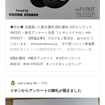
◆目次◆ 先週届いた株主優待 隠れ優待 JVCケンウッド
(6632) ～株主アンケート当選 ワイヤレスイヤホン HA-
FX550T～ 【関連記事】 ブログをご覧頂き、ありがとう
ございます。 shousanshouuoは、 中小型バリュー株偏重
長期投資スタンスの兼業投資家です。 先週は1社から優待
が届いていたので、ご紹介したいと思います。 ちょっと
#
隠れ優待
#
株主アンケート
#
JVCケンウッド
ブログにアップするのが遅れてしまったのは、 週末に予
#
6632
#
HA-FX550T
#
ノイズキャンセリング
定を入れていたからで・・・。 実は、JCB主催の東京デ
ィズニーシーの貸切イベント に参加していたんです。 ま
た、そのうちブログにも少し内容をアップさせてもらお
うかと思います。 今回は 「先週届いた株主…
•
yuki's daily life
1年前
リオンからアンケートの御礼が届きました