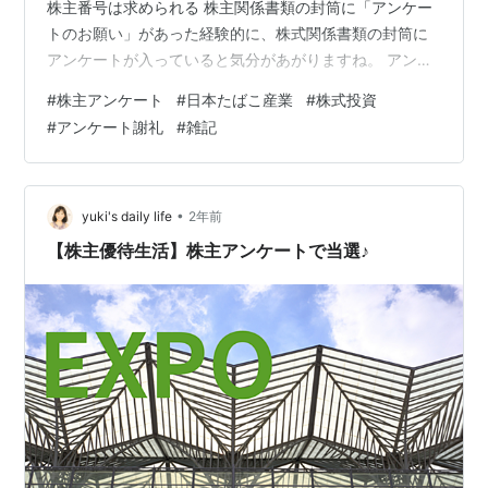
株主番号は求められる 株主関係書類の封筒に「アンケー
トのお願い」があった経験的に、株式関係書類の封筒に
アンケートが入っていると気分があがりますね。 アンケ
ートの回答で御礼が戴ける、いわゆる隠れ優待のケース
#
株主アンケート
#
日本たばこ産業
#
株式投資
があるからです。そういう場合は、ボランティアのアン
#
アンケート謝礼
#
雑記
ケートとは違って、謝礼有とハッキリわかる記載をした
うえで回答を募っているのです。で、それを踏まえて、
JTの株式関係書類の表面がこんな感じだったら… 「お
っ、これはもしや、お得なやつかな」と思いませんか？
•
yuki's daily life
2年前
熱意をもってアンケートの回答を欲して…
【株主優待生活】株主アンケートで当選♪