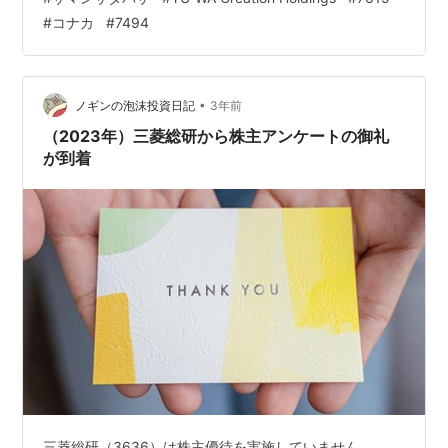
う！ 隠れ優待 JMACS(5817) ～QUOカード 500円分～
#
コナカ
#
7494
JMACS(5817)からは、以前に株主アンケートが郵送…
•
ノギンの泡沫投資日記
3年前
（2023年）三菱総研から株主アンケートの御礼
が到着
三菱総研（3636）は株主優待を実施していません。 …