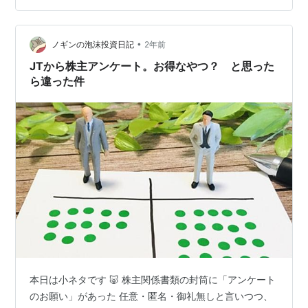
中株式投資・FX・マネー 経済動向語り合おう！ それで
は、また('ω')ノ
•
ノギンの泡沫投資日記
2年前
JTから株主アンケート。お得なやつ？ と思った
ら違った件
本日は小ネタです 🐷 株主関係書類の封筒に「アンケート
のお願い」があった 任意・匿名・御礼無しと言いつつ、