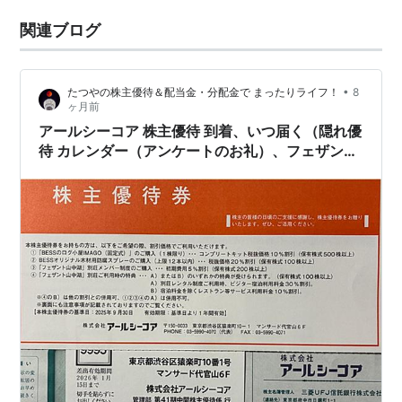
関連ブログ
•
たつやの株主優待＆配当金・分配金で まったりライフ！
8
ヶ月前
アールシーコア 株主優待 到着、いつ届く（隠れ優
待 カレンダー（アンケートのお礼）、フェザント
山中湖の割引）