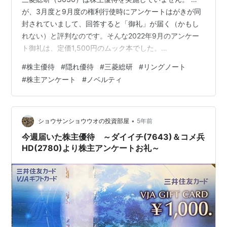
が、3月度と9月度の権利行使時にアンケートはがきが同
封されていまして、回答すると「御礼」が届く（かもし
れない）と評判なのです。そんな2022年9月のアンケー
ト御礼は、定価1,500円のムック本でした。
benzoin.hatenablog.com さて、2023年3月度アンケー
#
株主優待
#
隠れ優待
#
三菱総研
#
リングノート
トの御礼は…？ …大きなロゴ入りのリングノートが届き
#
株主アンケート
#
ノベルティ
ました！ よくあるノベルティサイズで、ページの厚みは
6ミリほどでしょうか。 中はシンプルなB罫で、小さめの
文字が格好良く映えます。 （ちょっとピンボケでした…
すみません） 表紙と裏表紙はソフトなプラスチックで痛
•
ショウサンショウウオの投資部屋
5年前
みにくい…
今週届いた株主優待 ～ダイイチ(7643)＆コメ兵
HD(2780)より株主アンケートお礼～