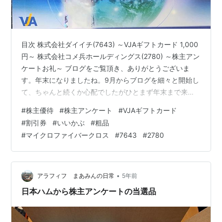
目次 株式会社ダイイチ(7643) ～VJAギフトカード 1,000
円～ 株式会社コメ兵ホールディングス(2780) ～株主アン
ケートお礼～ ブログをご覧頂き、ありがとうございま
す。年末になりましたね。9月からブログを細々と開始し
て、ちゃんと続くか心配でしたがひとまず年末まで来ま
した。100記事が一つの山と言われたりもしますが、少し
#
株主優待
#
株主アンケート
#
VJAギフトカード
でも長く続けられる様に頑張ってみようかと思います。
#
割引券
#
いいかぶ
#
粗品
今回も株主優待についての記事ですが、実は株主アンケ
#
マイクロファイバークロス
#
7643
#
2780
ートのお礼も運よく頂けたので紹介したいと思います。
shousanshouuoは、ダイイチとコメ兵の末席株主です。
今回は「今週届いた株主優待 ～ダイイチ＆コメ兵HDよ…
•
アラフィフ まあみんの日常
5年前
日本ハムから株主アンケートの当選品