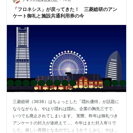
に資する「知」を目指す編集意…
「フロネシス」が戻ってきた！ 三菱総研のアン
ケート御礼と施設共通利用券の今
三菱総研（3636）はちょっとした「隠れ優待」が話題に
なりながらも、やはり隠れは隠れ。企業の胸先三寸で、
いつでも廃止されてしまいます。 実際、昨年は御礼つき
アンケートの封入が途絶えて…、今年はまた封入有りで
した。嬉しい再開となるのでしょうか？ しかし、やはり