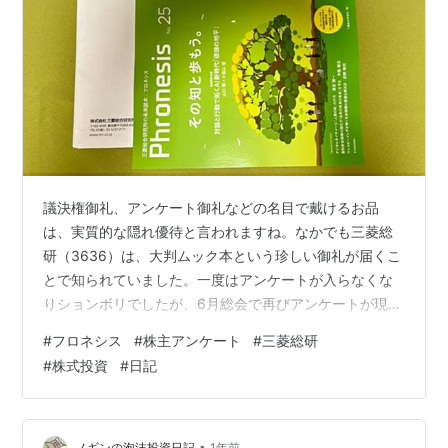
議決権御礼、アンケート御礼などの名目で戴けるお品
は、実質的な隠れ優待と言われますね。なかでも三菱総
研（3636）は、大判ムック本という珍しい御礼が届くこ
とで知られていました。一度はアンケートが入らなくな
りションボリでしたが、6月総会で再びアンケートが現
れ、待つこと3ヵ月…。 このたび無事に、「未来読本 フ
#
フロネシス
#
株主アンケート
#
三菱総研
ロネシス」とご対面できました。 昨年11月発刊の本が、
#
株式投資
#
日記
今年9月末に届いたよ 定期的に接しておきたい、自由な
言説たち 昨年11月発刊の本が、今年9月末に届いたよ題
名の「フロネシス」は古代ギリシャ語の「実践的知」
（PHRONESIS）からとっていて、社会の変革や課題解決
•
ノギンの泡沫投資日記
1年前