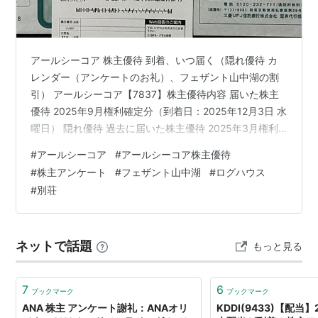
アールシーコア 株主優待 到着、いつ届く（隠れ優待 カ
レンダー（アンケートのお礼）、フェザント山中湖の割
引） アールシーコア【7837】株主優待内容 届いた株主
優待 2025年9月権利確定分（到着日：2025年12月3日 水
曜日） 隠れ優待 過去に届いた株主優待 2025年3月権利
確定分（到着日：2025年6月9日 月曜日） 2024年9月権
#
アールシーコア
#
アールシーコア株主優待
利確定分（到着日：2024年12月9日 月曜日） お得なアン
#
株主アンケート
#
フェザント山中湖
#
ログハウス
ケート優待（隠れ優待） 「フェザント山中湖」の料金な
#
別荘
ど紹介（2025年3月時点） 最後に アールシーコア 株主
優待 到着、いつ届く（隠れ優待 カレンダー（アンケート
のお礼）、フェザント山中湖の割引…
ネットで話題
もっと見る
7
6
ブックマーク
ブックマーク
ANA 株主 アンケート謝礼：ANAオリ
KDDI(9433)【配当】