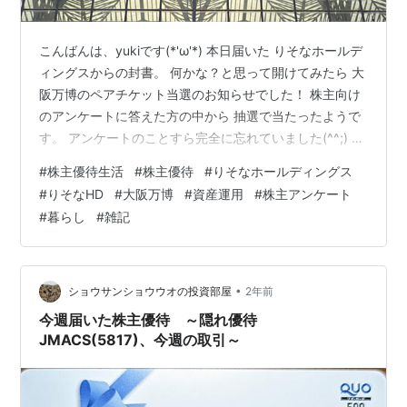
こんばんは、yukiです(*'ω'*) 本日届いた りそなホールデ
ィングスからの封書。 何かな？と思って開けてみたら 大
阪万博のペアチケット当選のお知らせでした！ 株主向け
のアンケートに答えた方の中から 抽選で当たったようで
す。 アンケートのことすら完全に忘れていました(^^;) 大
阪万博・・・ 悪いニュースも多いし 埼玉県民の私にはち
#
株主優待生活
#
株主優待
#
りそなホールディングス
ょっと遠いので 行くつもりはなかったのですが チケット
#
りそなHD
#
大阪万博
#
資産運用
#
株主アンケート
があるなら行こうかな!(^^)! りそなホールディングスは昨
#
暮らし
#
雑記
年入手した株。 今日はちょっとプラスです。 なんだかん
だ右肩上がり♪ SBI証券より↓ 長期保有していくつもりで
す。 ランキング参加中【公式】202…
•
ショウサンショウウオの投資部屋
2年前
今週届いた株主優待 ～隠れ優待
JMACS(5817)、今週の取引～