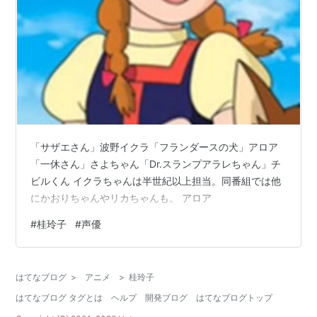
「サザエさん」波野イクラ「フランダースの犬」アロア
「一休さん」さよちゃん「Dr.スランプアラレちゃん」チ
ビルくん イクラちゃんは半世紀以上担当。同番組では他
にかおりちゃんやリカちゃんも。 アロア
#
桂玲子
#
声優
はてなブログ
>
アニメ
>
桂玲子
はてなブログ タグとは
ヘルプ
開発ブログ
はてなブログトップ