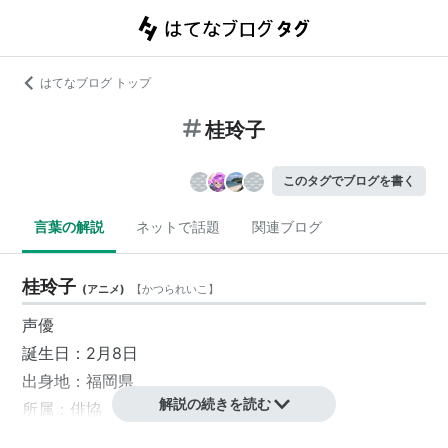
はてなブログ トップ
桂玲子
このタグでブログを書く
言葉の解説
ネットで話題
関連ブログ
桂玲子
(
アニメ
)
【
かつられいこ
】
声優
誕生日：2月8日
出身地：福岡県
解説の続きを読む
所属：俳協