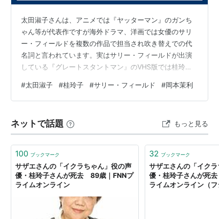
新
オバケのQ太郎
（O次郎〔2代目〕）
太田淑子さんは、アニメでは『ヤッターマン』のガンち
とんがり帽子のメモル
（バーバラ）
ゃん等が代表作ですが海外ドラマ、洋画では女優のサリ
ー・フィールドを複数の作品で担当され吹き替えでの代
…など。
名詞と言われています。実はサリー・フィールドが出演
している『グレートスタントマン』のVHS版では桂玲子
声の出演（外国ドラマ）
さんがサリー・フィールドの吹き替えを担当されていて
#
太田淑子
#
桂玲子
#
サリー・フィールド
#
岡本茉利
ガンちゃんとオモッチャマは同じ女優の吹替えを担当し
奥さまは魔女
（タバサ）
ていた事にあったようです。太田さん、桂さんと来れば
…など。
茉利さんも担当されている・・・と行きたい所ですが茉
ネットで話題
もっと見る
利さんがサリー・フィールドの吹替えを担当された事は
残念ながら無いようです。また、茉利さんがジュリア・
リスト::声優/か行
ロバーツを担当された映画『マグノリアの花たち』（…
100
32
ブックマーク
ブックマーク
サザエさんの「イクラちゃん」役の声
サザエさんの「イクラ
優・桂玲子さんが死去 89歳｜FNNプ
優・桂玲子さんが死去 
ライムオンライン
ライムオンライン（フ
- Yahoo!ニュース