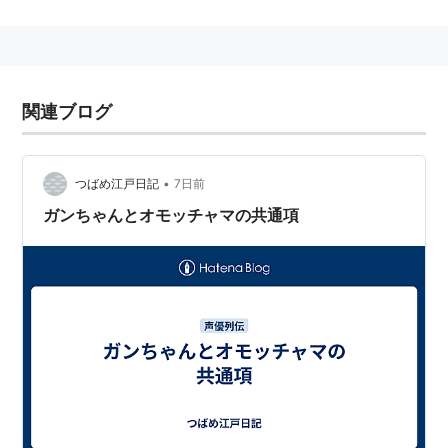
声の出演（アニメ）
サザエさん
（イクラ、カオリ、リカ）
フランダースの犬
（アロア）
関連ブログ
フランダースの犬 完結版 [DVD]
出版社/メーカー:
バンダイビジュアル
•
発売日:
2001/05/25
つばめ江戸日記
7日前
メディア:
DVD
ガンちゃんとオモッチャマの共通項
クリック
: 31回
この商品を含むブログ (17件) を見る
タイムボカンシリーズ
ヤッターマン
（オモッチャ
マ）
ろぼっ子ビートン
（ビートン）
一休さん
（さよ）
フクちゃん
（キヨ）