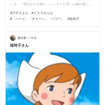
くる。「明日から仕事だ」——そんな思いが胸の奥にじ
わりと広がっていく。けれど、磯野家の賑やかな日常
#
サザエさん
#
イクラちゃん
と、イクラちゃんの無邪気な声に、どこか救われていた
#
「ハーイ」「チャーン」「バブー」
#
桂玲子
のも事実だった。 先程、イクラちゃんの初代声優・桂玲
子さんが亡くなられたというニュースを目にした。
www.sponichi.co.jp 「ハーイ」「チャーン」「バブー」
——たった三つの言葉。イクラちゃんの声を演じる傍
•
懐古屋
2年前
ら、桂玲子さんはカツオの同級生・…
桂玲子さん