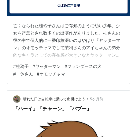
亡くなられた桂玲子さんはご存知のように幼い少年、少
女を得意とされ数多くの出演作がありました。桂さんの
役の中で個人的に一番印象深いのはやはり『ヤッターマ
ン』のオモッチャマでして茉利さんのアイちゃんの弟分
的なキャラとしての存在感が大きいなとヤッターマンを
見るたびに思っておりました。一方でアイちゃんへの好
#
桂玲子
#
ヤッターマン
#
フランダースの犬
意の裏返しか時折あの口調で冷やかしを言う場面なんか
#
一休さん
#
オモッチャマ
も印象的でしたね。あと、有名な所ではフランダースの
犬のアロアですね。いつもは軽妙で明るい感じのキャラ
が多い桂さんがかなり迫真の演技を見せるシーンも多く
特に最終回の絶叫シーンは桂さんの渾身の叫びだったと
•
晴れた日は自転車に乗って出掛けよう
5ヶ月前
言えると思います。最後に紹介する桂さんのキャラで
「ハーイ」「チャーン」「バブー」
個…