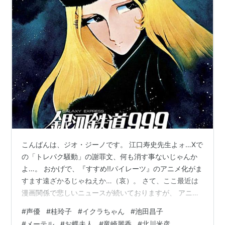
こんばんは、ジオ・ジーノです。 江口寿史先生よォ…Xで
の「トレパク騒動」の謝罪文、何も消す事ないじゃんか
よ…。 おかげで、『すすめ!!パイレーツ』のアニメ化がま
すます遠ざかるじゃねえか…（哀）。 さて、ここ最近は
漫画関係で悲しいニュースが続いておりますが、 アニメ
関係でも悲しいニュースが続きましたね(TT) 長年アニメ
#
声優
#
桂玲子
#
イクラちゃん
#
池田昌子
界に貢献した名声優が、立て続けにお亡くなりになりま
#
メーテル
#
お蝶夫人
#
竜崎麗香
#
北川米彦