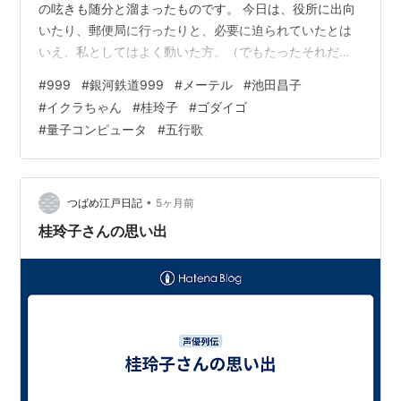
の呟きも随分と溜まったものです。 今日は、役所に出向
いたり、郵便局に行ったりと、必要に迫られていたとは
いえ、私としてはよく動いた方。（でもたったそれだけ
で疲れ果てている・・・） ところで、999といえば、銀
#
999
#
銀河鉄道999
#
メーテル
#
池田昌子
河鉄道スリーナインのメーテル役、池田昌子さんが亡く
#
イクラちゃん
#
桂玲子
#
ゴダイゴ
なられましたね。（少し前のことになりますが・・・）
#
量子コンピュータ
#
五行歌
www.youtube.com 「ローマの休日」でのオードリーヘ
ップバーンの吹き替えもされていたそうです。 それから
「エースを狙え！」のお蝶婦人も。 昭和からずっと活躍
されている声優さん…
•
つばめ江戸日記
5ヶ月前
桂玲子さんの思い出