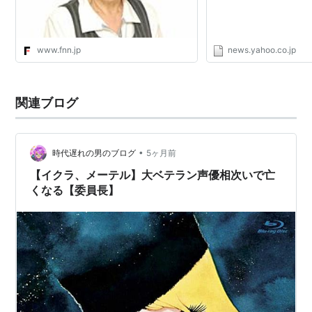
www.fnn.jp
news.yahoo.co.jp
関連ブログ
•
時代遅れの男のブログ
5ヶ月前
【イクラ、メーテル】大ベテラン声優相次いで亡
くなる【委員長】