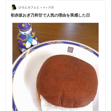
したが、3Dプリンターってこ…
•
ひろとカフェと
4ヶ月前
初赤坂おぎ乃和甘で人気の理由を実感した日