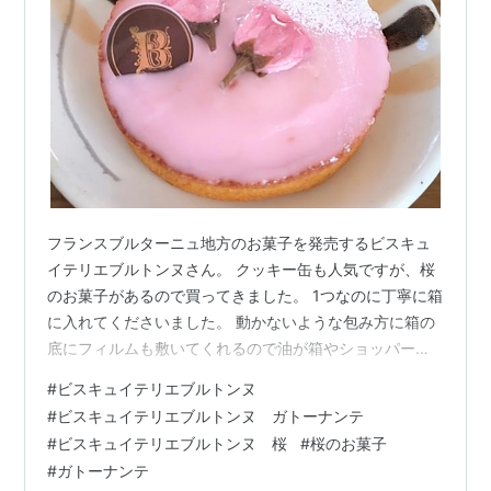
フランスブルターニュ地方のお菓子を発売するビスキュ
イテリエブルトンヌさん。 クッキー缶も人気ですが、桜
のお菓子があるので買ってきました。 1つなのに丁寧に箱
に入れてくださいました。 動かないような包み方に箱の
底にフィルムも敷いてくれるので油が箱やショッパーに
染みません。 そしてショッパーも無料で有難い。 こんな
#
ビスキュイテリエブルトンヌ
に丁寧に入れてもらえるなんて凄く感動でした！ お菓子
#
ビスキュイテリエブルトンヌ ガトーナンテ
が大切にしてもらえてて嬉しいな。🌸ガトー・ナンテ 桜
#
ビスキュイテリエブルトンヌ 桜
#
桜のお菓子
クランベリー 442円 私は桜のガレットを買うつもりだっ
#
ガトーナンテ
たのに、口がガトー・ナンテと言っていた🤣 まぁそこそ