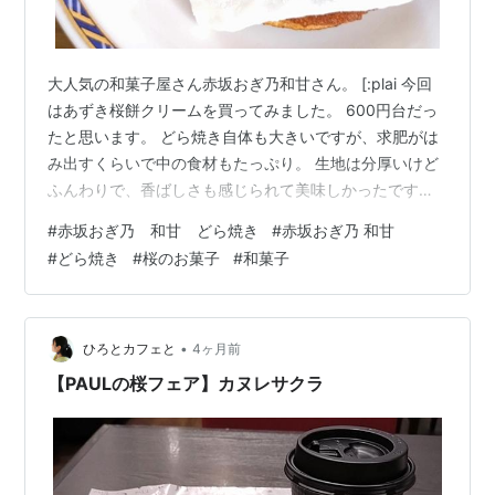
大人気の和菓子屋さん赤坂おぎ乃和甘さん。 [:plai 今回
はあずき桜餅クリームを買ってみました。 600円台だっ
たと思います。 どら焼き自体も大きいですが、求肥がは
み出すくらいで中の食材もたっぷり。 生地は分厚いけど
ふんわりで、香ばしさも感じられて美味しかったです！
桜は一緒に食べると求肥や餡に負けるけど、桜葉入クリ
#
赤坂おぎ乃 和甘 どら焼き
#
赤坂おぎ乃 和甘
ームは美味しいですね。 桜花も入ってるみたいだけどわ
#
どら焼き
#
桜のお菓子
#
和菓子
からず。どら焼きとしては高級ではあるけど、接客の方
がとても心地良い接客だったのでまた買いに行きたいと
思いました☺️ あの接客に商品のインパクトを考えるとお
手土産にも喜ばれそうですね。 他の味も買ってみます。
•
ひろとカフェと
4ヶ月前
原材料等はこちら。 お…
【PAULの桜フェア】カヌレサクラ