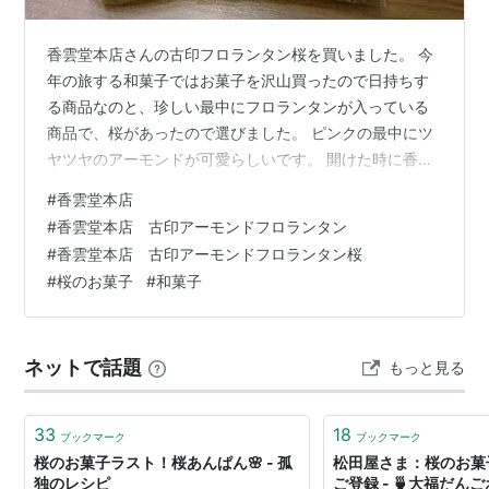
香雲堂本店さんの古印フロランタン桜を買いました。 今
年の旅する和菓子ではお菓子を沢山買ったので日持ちす
る商品なのと、珍しい最中にフロランタンが入っている
商品で、桜があったので選びました。 ピンクの最中にツ
ヤツヤのアーモンドが可愛らしいです。 開けた時に香ば
しさと桜のいい香りがしました。 食べるとフロランタン
#
香雲堂本店
らしい甘みとモナカの香ばしさを感じます。 フロランタ
#
香雲堂本店 古印アーモンドフロランタン
ンってびっくりするくらい固いのもあるけど、こちらは
#
香雲堂本店 古印アーモンドフロランタン桜
最中と一体感あるくらい、固さは控えめで食べやすいで
#
桜のお菓子
#
和菓子
す。 桜はふんわりほんのり香りとしょっぱさを添えま
す。原材料等はこちら。 日持ちもするし、いろんな味も
あるし、もっと買えばよかったです。相田…
ネットで話題
もっと見る
33
18
ブックマーク
ブックマーク
桜のお菓子ラスト！桜あんぱん🌸 - 孤
松田屋さま：桜のお菓
独のレシピ
ご登録 - 🍵大福だん