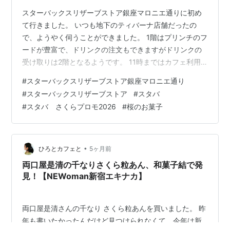
スターバックスリザーブストア銀座マロニエ通りに初め
て行きました。 いつも地下のティバーナ店舗だったの
で、ようやく伺うことができました。 1階はプリンチのフ
ードが豊富で、ドリンクの注文もできますがドリンクの
受け取りは2階となるようです。 11時まではカフェ利用
の方も2階の利用ができます。 2階でもケーキなどの一部
#
スターバックスリザーブストア銀座マロニエ通り
商品とドリンクの注文はできます。9時台の来店だったの
#
スターバックスリザーブストア
#
スタバ
で2階で座っていただきました。 それぞれ感想を載せま
#
スタバ さくらプロモ2026
#
桜のお菓子
すね。 🌸さくらラズベリーラテ 990円(デカフェを選ぶ
と金額が異なります) 10店舗限定ドリンクです。 上の桜
花のフリーズドライが香るので桜の香りの味をを楽しみ
やすいラテです。 たく…
•
ひろとカフェと
5ヶ月前
両口屋是清の千なりさくら粒あん、和菓子結で発
見！【NEWoman新宿エキナカ】