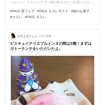
クセント。 ただしパウダー飛び散るのでご注意くださ
い。 中とろけて周りは固すぎなくザクフワなので食べや
#
PAUL 桜フェア
#
PAUL カヌレサクラ
#
桜のお菓子
すいカヌレです。パン・サレ・サクラが食べたかったけ
#
カヌレ
#
PAUL カヌレ
ど桜の商品がスコーンとカヌレしかなかったのですが、
カヌレで良かったかも。カヌレはシンプルなタイプも発
売していましたので、桜苦手な方も楽しめますよ！ お供
はアメリカーノ。495円。 ブレンドはお店によっては苦
•
ひろとカフェと
4ヶ月前
味が強すぎるものもあるので、…
ビスキュイテリエブルトンヌの桜は3種！まずは
ガトーナンテをいただいたよ。