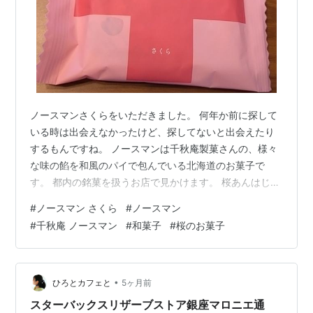
ノースマンさくらをいただきました。 何年か前に探して
いる時は出会えなかったけど、探してないと出会えたり
するもんですね。 ノースマンは千秋庵製菓さんの、様々
な味の餡を和風のパイで包んでいる北海道のお菓子で
す。 都内の銘菓を扱うお店で見かけます。 桜あんはじん
わり感じられる感じですね。 パイの香ばしさと桜あんが
#
ノースマン さくら
#
ノースマン
相性抜群。 しょっぱいものを最近好むので、例年よりも
#
千秋庵 ノースマン
#
和菓子
#
桜のお菓子
好きかもと思いました。 良いタイミングで出会えて良か
ったです。原材料等はこちら。 ★千秋庵製菓株式会社
senshuan.co.jp
•
ひろとカフェと
5ヶ月前
スターバックスリザーブストア銀座マロニエ通