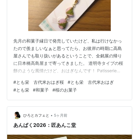
先月の和菓子縁日で発売していたけど、私は行けなかっ
たので羨ましいなぁと思ってたら、お彼岸の時期に高島
屋さんでも取り扱いがあるということで、全銘展の帰り
に日本橋高島屋まで寄ってきました。 道明寺タイプの桜
餅のような風情だけど、おはぎなんです！ Patisserie
Petitさんのミニチュアと比べると大きいなぁと感じま
#
とも栄 古代米おはぎ桜
#
とも栄 古代米おはぎ
す。 桜餅風なおはぎってかなりレアですよね。 あったと
#
とも栄
#
和菓子
#
桜のお菓子
してもおはぎに桜花が乗ってるタイプが大半かなと思い
ます。とも栄さんのおはぎらしい古代米の甘さと香ばし
さに、桜葉のしょっぱさがたまらない(*´꒳`*) 桜餡ではな
く白雪大納言の白餡なのでやわらかな甘みで、この餡の
•
ひろとカフェと
5ヶ月前
おかげで桜葉や古代…
あんぱく2026：匠あんこ堂