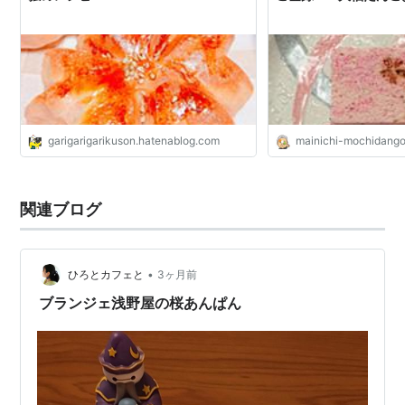
garigarigarikuson.hatenablog.com
mainichi-mochidango
関連ブログ
•
ひろとカフェと
3ヶ月前
ブランジェ浅野屋の桜あんぱん