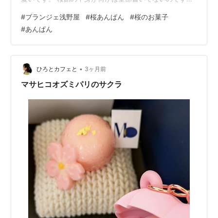
が、肉眼だと桜餡に桜葉が入ってるのが見えます。 しっ
#
ブランジェ浅野屋
#
桜あんぱん
#
桜のお菓子
かり桜葉の味がする餡。 生地があっさりなので餡の甘み
#
あんぱん
としょっぱさが美味しい。 餡たっぷりです！ 食べやすく
て美味しい桜あんぱんでした！原材料等はこちら。 浅野
屋さんの他のパンも久々に食べたくなりました！★ブラ
ンジェ浅野屋 b-asanoya.com
•
ひろとカフェと
3ヶ月前
マサヒコオズミパリのサクラ