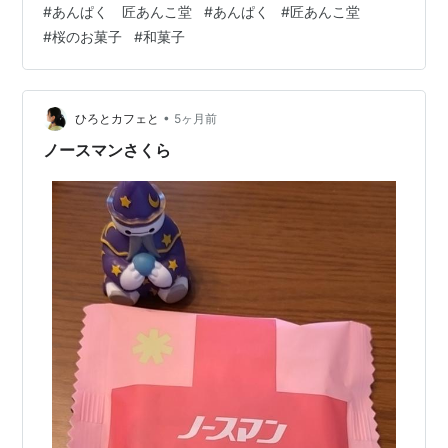
#
あんぱく 匠あんこ堂
#
あんぱく
#
匠あんこ堂
が、写真よりもう少し明るいピンクです。 ピンクの部分
#
桜のお菓子
#
和菓子
だけいただいてみると桜しっかり香ります。 チョコの味
もわかりますね。 桜花と一緒に食べるとチョコの味がバ
ランスとってくれて美味しかったです！ 寒天もさっぱり
させてくれます。 難しそうなチョコレートと桜の組み合
•
ひろとカフェと
5ヶ月前
わせの羊羹ですが、美味しくまとま…
ノースマンさくら