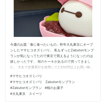
今週のお題「春に食べたいもの」昨年大丸東京にオープ
ンしたマサヒコオズミパリ。 私もずっとZabutonモンブ
ランが気になってたので東京で買えるようになったのは
嬉しかったです。 桜のケーキがあるので買ってきまし
た。 大丸で交通系ICを使用して2,500円以上お買い物す
るとスイカのペンギンのグッズがいただけるということ
#
マサヒコオズミパリ
で、買い物する方もそれほどいなかったのでチャージし
#
マサヒコオズミパリ Zabutonモンブラン
に行って買い物しました。 クッキーサンドは少し日持ち
#
Zabutonモンブラン
#
桜のお菓子
するので家族といただきます。持ち帰るの怖かったから
#
大丸東京 スイーツ
グランルーフで食べて行きましたが、箱の開け方間違っ
たな。笑 3Dプリンターで作った型を使ったケーキと見ま