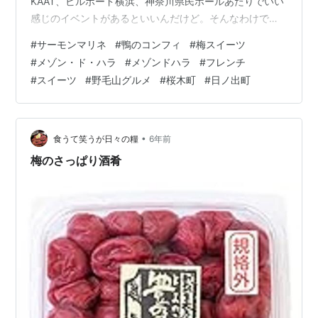
KAAT、ビルボード横浜、神奈川県民ホールあたりでいい
感じのイベントがあるといいんだけど。そんなわけで次
回もそうなりそうな予感。 前菜はサーモンマリネのサラ
#
サーモンマリネ
#
鴨のコンフィ
#
梅スイーツ
ダ添えです。スモークサーモンは何度かいただいていま
#
メゾン・ド・ハラ
#
メゾンドハラ
#
フレンチ
すがマリネは初です。梅雨入りしてじめじめした陽気に
#
スイーツ
#
野毛山グルメ
#
桜木町
#
日ノ出町
ビネガーでスッキリするのも良いですね。タコを少し添
えてくれたり旬の短いアスパラソバージュを入れてくれ
たり相変わらずこの一皿でいろんな食材を楽しめます。
この日はオプションで宮崎産完熟カットパパイヤを追…
•
食うて笑うが日々の糧
6年前
梅のさっぱり酒肴