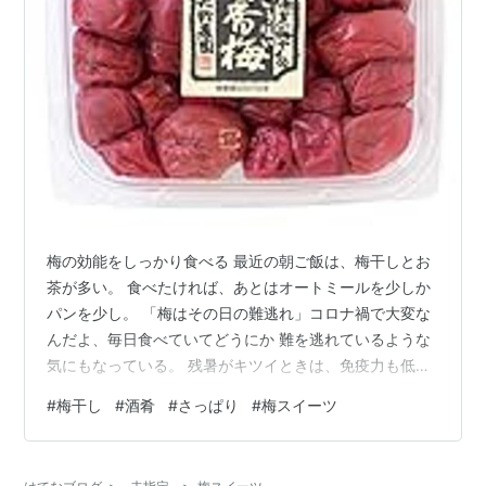
梅の効能をしっかり食べる 最近の朝ご飯は、梅干しとお
茶が多い。 食べたければ、あとはオートミールを少しか
パンを少し。 「梅はその日の難逃れ」コロナ禍で大変な
んだよ、毎日食べていてどうにか 難を逃れているような
気にもなっている。 残暑がキツイときは、免疫力も低下
しがちなので外のものを食べる時の 食あたり防止のため
#
梅干し
#
酒肴
#
さっぱり
#
梅スイーツ
にも１つは食べて出かけるといいのです。 梅干しは、生
活習慣病の予防にもいいし、活性酸素のを抑える働きも
あるので 毎日習慣としてとりたい食べ物なんです。