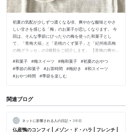
初夏の気配が少しずつ濃くなる頃、爽やかな酸味とやさ
しい甘さを感じる「梅」のお菓子が恋しくなります。 今
回は、そんな季節にぴったりの梅を使った和菓子とし
て、「青梅大福」と「若桃のくず菓子」と「紀州南高梅
の梅グラッセ」の3種類をご紹介します。 【青梅の爽や
かさを閉じ込めた「青梅大福」】 【涼やかな彩りを添え
#
和菓子
#
梅スイーツ
#
梅和菓子
#
初夏のおやつ
る山中石川屋の「若桃のくず菓子」】 【梅の旨味が凝縮
#
季節の和菓子
#
お茶時間
#
梅好き
#
和スイーツ
された小森梅選堂の「紀州南高梅の梅グラッセ」】 【同
#
おやつ時間
#
季節を楽しむ
じ梅でも異なる味わいの楽しさ】 【初夏のひとときを彩
る梅の和菓子】 【青梅の爽やかさを閉じ込めた「青梅大
福」】 まずひとつ目は「青梅大福」です。 やわらかな餅
関連ブログ
生地の中に、青梅の爽やかな風味を閉…
•
ネットに影響される人の日記
3年前
仏産鴨のコンフィ | メゾン・ド・ハラ | フレンチ |