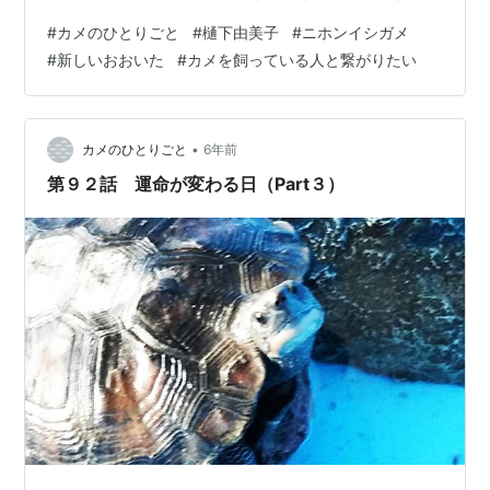
つける機会がやってきた。 吾輩は、ある晴れた日の午
#
カメのひとりごと
#
樋下由美子
#
ニホンイシガメ
後、水槽の岩の上で、うとうととうたた寝をしていた。
#
新しいおおいた
#
カメを飼っている人と繋がりたい
すると、突然、水槽の上に、主人が｢ニョキッ｣と顔を出
したのである。 その時、吾輩は、主人を横目でチラ見
し、説教された内容を思い出して、主人の方をまっすぐ
向くように首をねじったのだ。 すると、主人は、その場
•
カメのひとりごと
6年前
から姿を消した。「いった…
第９２話 運命が変わる日（Part３）