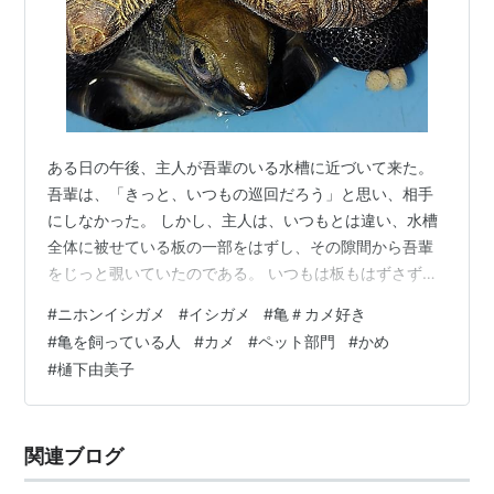
ある日の午後、主人が吾輩のいる水槽に近づいて来た。
吾輩は、「きっと、いつもの巡回だろう」と思い、相手
にしなかった。 しかし、主人は、いつもとは違い、水槽
全体に被せている板の一部をはずし、その隙間から吾輩
をじっと覗いていたのである。 いつもは板もはずさず、
こちらをちらっと見て、さっさとその場を立ち去るの
#
ニホンイシガメ
#
イシガメ
#
亀＃カメ好き
に・・・。「なしか？※１」と不思議に思っていると、今
#
亀を飼っている人
#
カメ
#
ペット部門
#
かめ
日は何か良いことが起きるような予感がしてきた。 それ
#
樋下由美子
で、吾輩は、主人に出来るだけ近づきたいと思い、水槽
の壁をよじ登ったのである。 そして、主人は、吾輩の顔
のすぐ近くまで自分の顔を接近させてきた。 吾輩は、
関連ブログ
「何か美味しい食べ物をくれるのかなぁ？」…