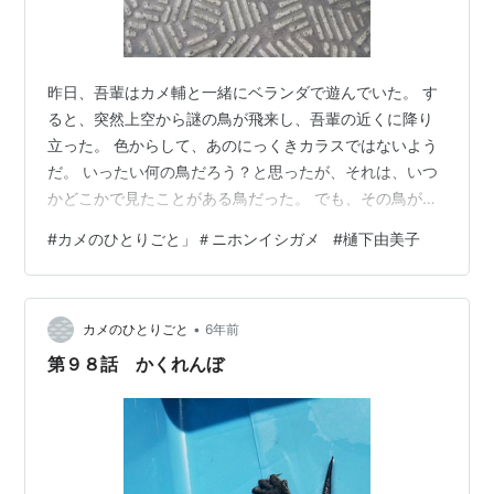
昨日、吾輩はカメ輔と一緒にベランダで遊んでいた。 す
ると、突然上空から謎の鳥が飛来し、吾輩の近くに降り
立った。 色からして、あのにっくきカラスではないよう
だ。 いったい何の鳥だろう？と思ったが、それは、いつ
かどこかで見たことがある鳥だった。 でも、その鳥がい
ったい何の鳥なのか？は思い出せない。 すると、その中
#
カメのひとりごと」＃ニホンイシガメ
#
樋下由美子
の１羽が吾輩の方にやって来て、言った。 鳥：おいお
い。俺だよ。スズメのスズ吉だよ。忘れちゃったのか
い？ 以前、俺は「あんたは良いよな。何の苦労もなし
•
に、人間から食べ物がもらえて」※１と言ってからかった
カメのひとりごと
6年前
なぁ。ごめんよ。 その言葉に対し、吾輩は、（しばらく
第９８話 かくれんぼ
間をおいて）「あっ、そうだ。思い出した…