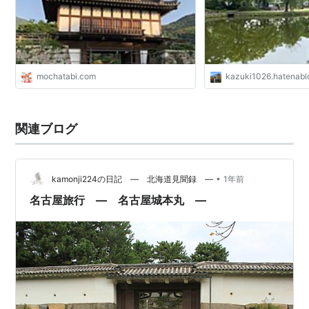
ん、城巡りや写真撮影
おすすめな場所だった🏯
モリーBlog
mochatabi.com
kazuki1026.hatenab
関連ブログ
•
kamonji224の日記 ― 北海道見聞録 ―
1年前
名古屋旅行 ― 名古屋城本丸 ―