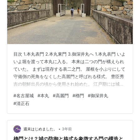
目次 1.本丸表門 2.本丸東門 3.御深井丸へ 1.本丸表門 いよ
いよ堀を渡って本丸に入る。 本来は二つの門が構えられ
ていた。 まずは現存する表二之門。 屋根を小ぶりにして
守備側の死角をなくした高麗門と呼ばれる様式。 豊臣秀
吉の朝鮮出兵の頃から使用され始めた。 江戸期には城郭
だけではなく、寺社や市街の出入り口にも使われた。 紋
#
名古屋城
#
本丸
#
高麗門
#
櫓門
#
御深井丸
の両側にある袖塀には、鉄砲を撃つための狭間を設えて
#
清正石
いる。 扉や柱は鉄張りで、城内でも屈指の堅固な構造
だ。 この奥にあった一之門とあわせて桝形を構成してい
る。 門と背の高い石垣に囲まれたスペースで敵を迎撃す
る仕組みだ。 戦災で焼失した一之門について。 櫓門の構
•
週末はじめました。
3年前
造で、石垣の…
櫓門とは？城の防御と格式を象徴する門の構造と