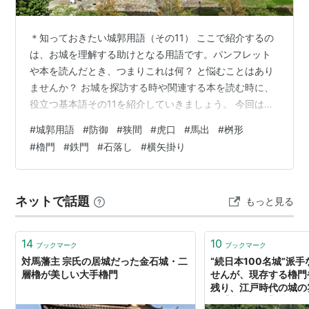
＊知っておきたい城郭用語（その11） ここで紹介するの
は、お城を理解する助けとなる用語です。パンフレット
や本を読んだとき、つまりこれは何？ と悩むことはあり
ませんか？ お城を探訪する時や関連する本を読む時に、
役立つ基本語その11を紹介していきましょう。 今回は、
お城の「防御の仕掛け」です。 城郭用語の主なものは
#
城郭用語
#
防御
#
狭間
#
虎口
#
馬出
#
桝形
「城郭用語」（その4）」で簡単に説明をしたのですが、
#
櫓門
#
鉄門
#
石落し
#
横矢掛り
実際の城の写真とともに、もう少し詳しい説明があった
方が良いということになりました。 そこで、城郭の防御
施設や仕掛けを2回に分けて説明していますが、今回は2
ネットで話題
もっと見る
回目ですね。 ▼（上）はこちら ▼関連記事 ＊知ってお
きたい城郭用語（その11） …
14
10
ブックマーク
ブックマーク
対馬藩主 宗氏の居城だった金石城・二
“続日本100名城”派
層櫓が美しい大手櫓門
せんが、現存する櫓門
残り、江戸時代の城の
る【土浦城跡】が歴史