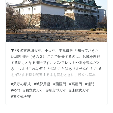
▼PR 名古屋城天守、小天守、本丸御殿 ＊知っておきた
い城郭用語（その２） ここで紹介するのは、お城を理解
する助けとなる用語です。 パンフレットや本を読んだと
き、つまりこれは何？ と悩むことはありませんか？ お城
を探訪する時や関連する本を読むときに、役立つ基本語
その2を順次紹介していきましょう。 ＊知っておきたい
#
天守の形式
#
城郭用語
#
薬医門
#
高麗門
#
埋門
城郭用語（その２） ＊天守についての用語（２） 【独立
#
櫓門
#
独立式天守
#
複合型天守
#
連結式天守
式天守】 【複合式天守】 【連結式】 【連立式】 【小天
#
連立式天守
守】 ＊「門」について 【薬医門】 【高麗門】 【櫓門】
【埋門】 ＊本日のおすすめの本「毛利元就～知将の戦
略・戦術～」 ＊こちらもどうぞ ＊天守についての用語