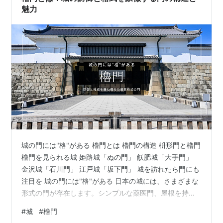
魅力
城の門には"格"がある 櫓門とは 櫓門の構造 枡形門と櫓門
櫓門を見られる城 姫路城「ぬの門」 飫肥城「大手門」
金沢城「石川門」 江戸城「坂下門」 城を訪れたら門にも
注目を 城の門には"格"がある 日本の城には、さまざまな
形式の門が存在します。シンプルな薬医門、屋根を持つ
高麗門、そして門の上に櫓を載せた櫓門。 これらの中
#
城
#
櫓門
で、櫓門は最も格式が高い門とされています。大手門や