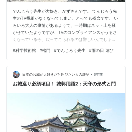
でんじろう先生が大好き、かずさんです。 でんじろう先
生のTV番組がなくなってしまい、とっても残念です。 い
ろいろ大人の事情があるようで、一時期はネット上を騒
がせていたようですが、TVのコンプライアンスがうるさ
くなっている今、戻ってこられるのは難しいんでしょう
ね。 TVで見られないなら、他を当たるしかありません。
#
科学技術館
#
櫓門
#
でんじろう先生
#
雨の日 遊び
ということで、武道館に程近い科学技術館をご紹介した
いと思います。 科学技術館到着前に江戸城の歴史を満喫
昭和の匂い漂う科学技術館 でんじろう先生の空気砲 滑車
•
の原理 クレーン車の体験 運転の体験 コスパ最高！ みん
日本のお城が大好きだと叫びたい人の雑記
6年前
なで科学技術館を応援しませんか！！ 科学技術館到着前
お城巡り必須項目！ 城郭用語2：天守の形式と門
に江戸城の歴史を満喫…