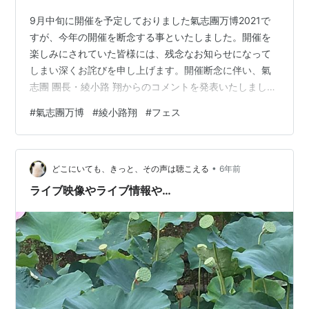
9月中旬に開催を予定しておりました氣志團万博2021で
すが、今年の開催を断念する事といたしました。開催を
楽しみにされていた皆様には、残念なお知らせになって
しまい深くお詫びを申し上げます。開催断念に伴い、氣
志團 團長・綾小路 翔からのコメントを発表いたしまし
た。https://t.co/AHYLawdMbX
#
氣志團万博
#
綾小路翔
#
フェス
pic.twitter.com/u9Qf3TXgp9— 【公式】氣志團万博
(@officialbanpaku) 2021年7月22日 我らが氣志團 團長・
綾小路翔の英断。英断というかかっこいい。 なんでかっ
•
こいいのかって氣志團万博のテーマとか理念をしっかり
どこにいても、きっと、その声は聴こえる
6年前
持って考えや行動、発する言葉が一貫…
ライブ映像やライブ情報や…