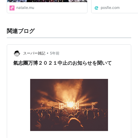
natalie.mu
posfie.com
関連ブログ
•
スーパー雑記
5年前
氣志團万博２０２１中止のお知らせを聞いて