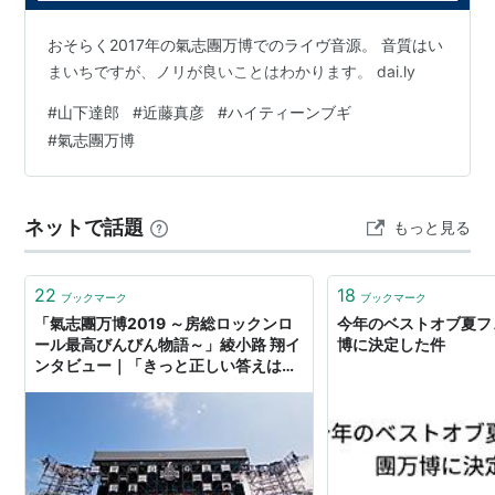
おそらく2017年の氣志團万博でのライヴ音源。 音質はい
まいちですが、ノリが良いことはわかります。 dai.ly
#
山下達郎
#
近藤真彦
#
ハイティーンブギ
#
氣志團万博
ネットで話題
もっと見る
22
18
ブックマーク
ブックマーク
「氣志團万博2019 ～房総ロックンロ
今年のベストオブ夏フ
ール最高びんびん物語～」綾小路 翔イ
博に決定した件
ンタビュー｜「きっと正しい答えはな
い」台風15号が8年目の「万博」にも
たらしたものとは - 音楽ナタリー 特
集・インタビュー