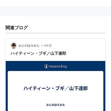
ずさクローパーパークにて開催！
2006年
関連ブログ
富士急ハイランドにて、Kishidan 10tn Anniversary
special「氣志團万博2006“極東NEVER LAND”」開催
•
おとのほそみち
4年前
日時 2006/8/26(土).27(日)
ハイティーン・ブギ／山下達郎
場所 極東NEVER LAND（*通常は富士急ハイランド
と呼ばれております）
チケット料金 ￥8,870（税込/オールスタンディン
グ/ブロック指定/富士急ハイランド入場料込み）
開場・開演 両日共 15:00/16:30