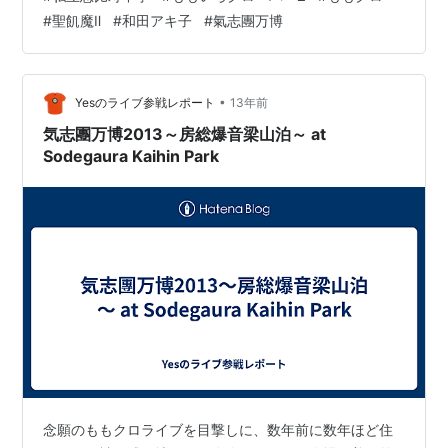
安になりながらも会場に到着すると、会場内は多くの観
#
聖飢魔Ⅱ
#
和田アキ子
#
氣志團万博
客がひしめき合っていて予想通り、というかもはや当た
り前の様にモノノフが観客の８割～９割を占めていた。
彼女達の人気はいつもながら驚かさせる本当に。 ・私立
恵比寿中学言わずと知れたももクロの妹分。3年連続で同
•
Yesのライブ参戦レポート
13年前
じスケバン衣装でのパフォーマンスという手…
気志團万博2013～房総爆音梁山泊～ at
Sodegaura Kaihin Park
念願のももクロライブを目撃しに、数年前に数年ほど住