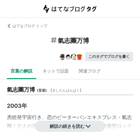
はてなブログ トップ
氣志團万博
このタグでブログを書く
言葉の解説
ネットで話題
関連ブログ
氣志團万博
(
音楽
)
【
きしだんばんぱく
】
2003年
房総発宇宙行き、恋のピーターパンエキスプレス・氣志
團！六人の泣き虫達が贈る、愛と涙の地域密着型ロック
解説の続きを読む
ンロール・フェスティバル、2003年8月30日（土）か