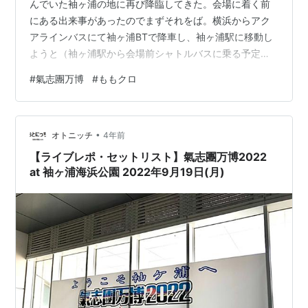
んでいた袖ヶ浦の地に再び降臨してきた。会場に着く前
にある出来事があったのでまずそれをば。横浜からアク
アラインバスにて袖ヶ浦BTで降車し、袖ヶ浦駅に移動し
ようと（袖ヶ浦駅から会場前シャトルバスに乗る予定
で、同行者のメイキュウ時代の同期Kと待ち合わせする約
#
氣志團万博
#
ももクロ
束だった）タクシー乗り場で待っていた。すると終始
PADを弄っている前の男がこう話してきた「みんなでタ
クシー乗り合いましょうよ」。話してみると、ほとんど
•
の人達が会場まで直行するというので、僕もそれに便乗
オトニッチ
4年前
する事にし、袖ヶ浦駅経由は取りやめ、Kとは現地集合す
【ライブレポ・セットリスト】氣志團万博2022
る事にした。乗合のタクシーメンツは、PAD男A…
at 袖ヶ浦海浜公園 2022年9月19日(月)