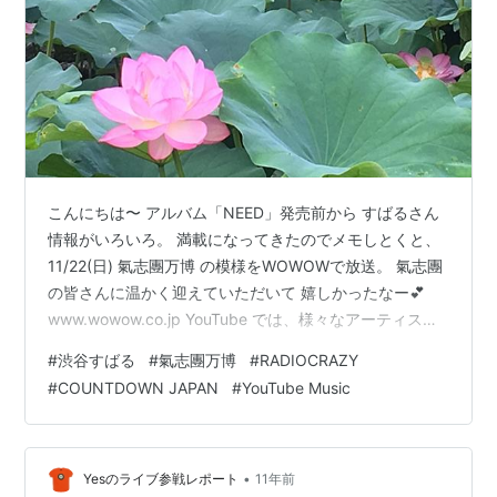
こんにちは〜 アルバム「NEED」発売前から すばるさん
情報がいろいろ。 満載になってきたのでメモしとくと、
11/22(日) 氣志團万博 の模様をWOWOWで放送。 氣志團
の皆さんに温かく迎えていただいて 嬉しかったなー💕
www.wowow.co.jp YouTube では、様々なアーティスト
の ライブ映像を配信する企画があり、 すばるさんの映像
#
渋谷すばる
#
氣志團万博
#
RADIOCRAZY
は12/6の13:45〜 流れるようです♪ youtube-
#
COUNTDOWN JAPAN
#
YouTube Music
jp.googleblog.com 12/19(土)には OSAKA GENKI PARK
でのライブが スペースシャワーさんで放送されます！ 野
外ライブはぜひ観たいですねー 荒天で、開催さ…
•
Yesのライブ参戦レポート
11年前