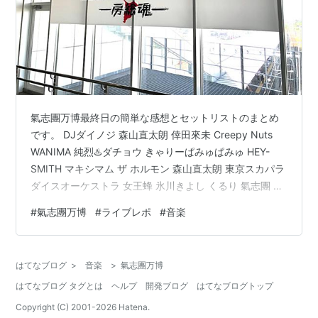
氣志團万博最終日の簡単な感想とセットリストのまとめ
です。 DJダイノジ 森山直太朗 倖田來未 Creepy Nuts
WANIMA 純烈♨️ダチョウ きゃりーぱみゅぱみゅ HEY-
SMITH マキシマム ザ ホルモン 森山直太朗 東京スカパラ
ダイスオーケストラ 女王蜂 氷川きよし くるり 氣志團 DJ
ダイノジ ウェルカムアクトのDJダイノジ、リハでJET『
#
氣志團万博
#
ライブレポ
#
音楽
Are You Gonna Be My Girl』をかけ、始まる前から盛り
上げ、会場のボルテージは一気に最高潮に #氣志團万博
最高かよ #氣志團万博— むらたかもめ
はてなブログ
>
音楽
>
氣志團万博
(@houroukamome121) 2022年9月19日 DJダイノジ、…
はてなブログ タグとは
ヘルプ
開発ブログ
はてなブログトップ
Copyright (C) 2001-
2026
Hatena.