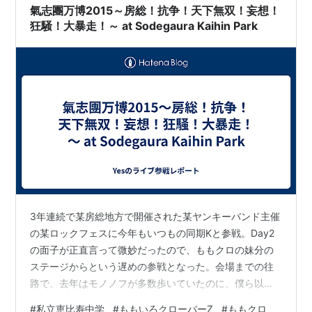
氣志團万博2015～房総！抗争！天下無双！妄想！
狂騒！大暴走！～ at Sodegaura Kaihin Park
3年連続で某房総地方で開催された某ヤンキーバンド主催
の某ロックフェスに今年もいつもの同期Kと参戦。Day2
の面子が正直言って微妙だったので、ももクロの妹分の
ステージからという遅めの参戦となった。会場までの往
路で、去年はモノノフが多数歩いていたのに、僕ら以外
ほとんど人が見当たらない。今年はガラコンかも？と不
#
私立恵比寿中学
#
ももいろクローバーZ
#
ももクロ