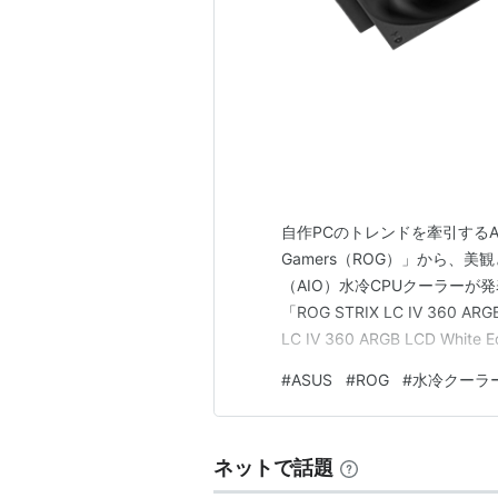
自作PCのトレンドを牽引するASU
Gamers（ROG）」から、
（AIO）水冷CPUクーラー
「ROG STRIX LC IV 360
LC IV 360 ARGB LCD W
となっており、最新のハイエ
#
ASUS
#
ROG
#
水冷クーラ
クトに仕上がっています。 ケ
ネットで話題