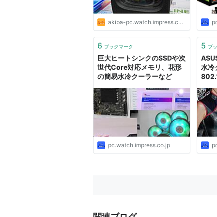
akiba-pc.watch.impress.co.jp
p
6
5
ブックマーク
ブ
巨大ヒートシンクのSSDや次
AS
世代Core対応メモリ、花形
水冷
の簡易水冷クーラーなど
802
など
ート新
II」と
真で
pc.watch.impress.co.jp
p
関連ブログ