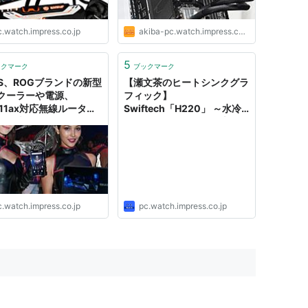
c.watch.impress.co.jp
akiba-pc.watch.impress.co.jp
5
ックマーク
ブックマーク
US、ROGブランドの新型
【瀬文茶のヒートシンクグラ
クーラーや電源、
フィック】
.11ax対応無線ルーター
Swiftech「H220」 ～水冷
を発表 ～ゲーミングノ
パーツメーカーが作り上げた
モデル「Strix SCAR
オールインワン水冷クーラー
「Strix Hero II」も写
紹介
c.watch.impress.co.jp
pc.watch.impress.co.jp