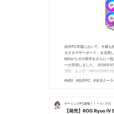
自作PC市場において、今最も
ネクタマザーボード」を活用
MSIからその美学をさらに一
ーが登場しました。 2026年4月
360」および「MPG CORELI
え、PC内部の主役となるポテ
#
MSI
#
自作PC
#
水冷クーラ
ーラーがなぜ自作ユーザーの
的なスペ…
•
ゲーミングPC速報！！
9ヶ月前
【発売】ROG Ryuo IV S