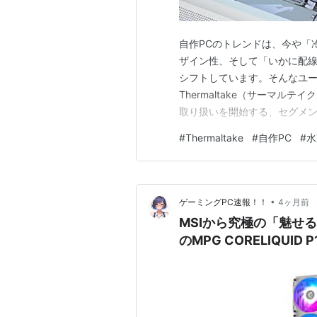
自作PCのトレンドは、今や「
ザイン性、そして「いかに配
シフトしています。そんなユ
Thermaltake（サーマ
取り扱いを開始する、セグメン
「TH-S V3 ARGB Sy
#
Thermaltake
#
自作PC
#
水
ァン「SWAFAN EX INFIN
クオリティをワン…
•
ゲーミングPC速報！！
4ヶ月前
MSIから究極の「魅せ
のMPG CORELIQUID