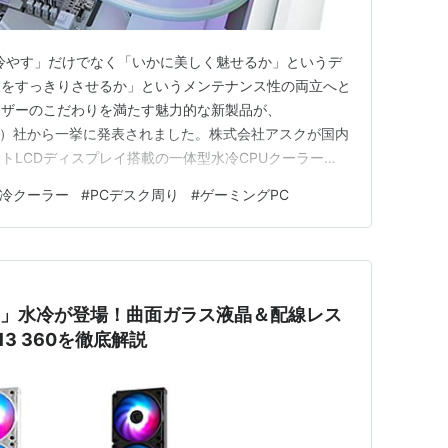
冷やす」だけでなく「いかに美しく魅せるか」というデ
線をすっきりさせるか」というメンテナンス性の両立へと
ーザーのこだわりを満たす魅力的な新製品が、
ルテイク）社から一挙に発表されました。株式会社アスクが国内
トLCDディスプレイ搭載の一体型水冷CPUクーラー
nc」シリーズと、磁気連結＆着脱式ブレードを採用したケースフ
冷クーラー
#
PCデスク周り
#
ゲーミングPC
ITY ARGB Sync」シリーズです。これらは自作PCのビルド
る」水冷が登場！曲面ガラス液晶＆配線レス
 P13 360を徹底解説