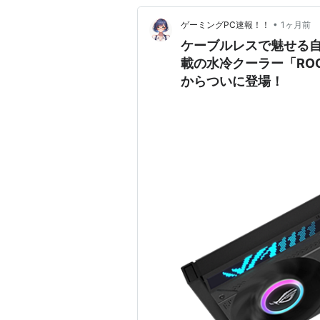
•
ゲーミングPC速報！！
1ヶ月前
ケーブルレスで魅せる自
載の水冷クーラー「ROG ST
からついに登場！