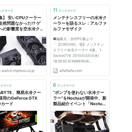
11
ックマーク
ブックマーク
集】 安いCPUクーラー
メンテナンスフリーの水冷ク
全然問題なかった!? ゲ
ーラーを語るスレ：アルファ
への影響度を空水冷クー
ルファモザイク
で検証してみた
■編集元：自作PC板より
「【CWCH50、他】メンテナン
スフリー水冷クーラー 4液」 1
Socket774 :2010/03/03(水)
18:26:55 ID:N96FR0I6
┌───────────────────
c.watch.impress.co.jp
alfalfalfa.com
──────┐ │当スレ
は、
6
ックマーク
ブックマーク
│ │ 【ﾒﾝﾃﾅﾝｽﾌ
GABYTE、簡易水冷クー
“ポンプを使わない水冷クー
ﾘｰの水冷ｸｰﾗｰ全般】
用のGeForce GTX
ラー”をNoctuaが開発中、新
│ │ ...
0カード
製品紹介イベント「Noctua
Vision」が開催Noctuaブラ
ンドオーナーも来日