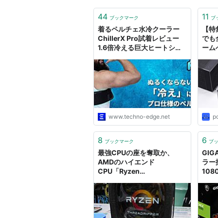
44
11
ブックマーク
ブ
着るペルチェ水冷クーラー
【特
ChillerX Pro試着レビュー
でも
1.6倍冷える巨大ヒートシン
ーム
クと吸排気ダクトでガンダム
ラー
感、静音化は朗報 | テクノエ
ッジ TechnoEdge
www.techno-edge.net
p
8
6
ブックマーク
ブ
最強CPUの座を奪取か、
GI
AMDのハイエンド
ラー採
CPU「Ryzen
108
Threadripper」が遂にデビ
ュー16コア/32スレッドの
「1950X」は実売15万円越
え、水冷クーラー推奨