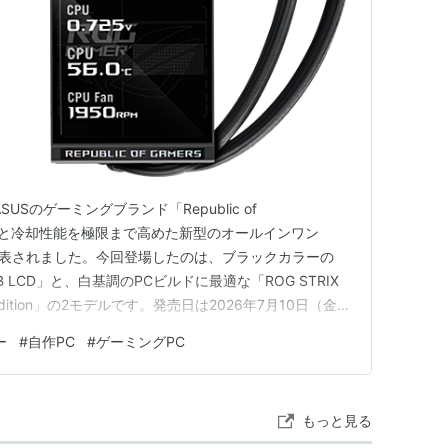
Sのゲーミングブランド「Republic of
美観と冷却性能を極限まで高めた新型のオールインワン
が発表されました。今回登場したのは、ブラックカラーの
 ARGB LCD」と、白基調のPCビルドに最適な「ROG STRIX
hite Edition」の2モデルです。発売日は2026年7月10日（金）
ンド構成で組みたい自作ユーザーにとって大注目のプロダ
ー
#
自作PC
#
ゲーミングPC
ーブル配線を完全排除！画…
もっと見る