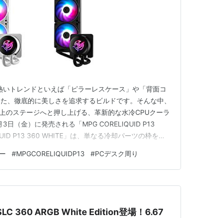
熱いトレンドといえば「ピラーレスケース」や「背面コ
した、徹底的に美しさを追求するビルドです。そんな中、
段上のステージへと押し上げる、革新的な水冷CPUクーラ
3日（金）に発売される「MPG CORELIQUID P13
QUID P13 360 WHITE」は、単なる冷却パーツの枠を超
ンシャルを秘めています。本記事では、この新型水冷ク
ー
#
MPGCORELIQUIDP13
#
PCデスク周り
間でこれほどまでに注目されているのか、その理由と魅力
LC 360 ARGB White Edition登場！6.67